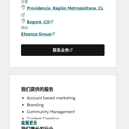
位置
Providencia, Región Metropolitana, CL
Bogotá, CO
网站
Efeonce Group
联系业务
我们提供的服务
Account based marketing
Branding
Community Management
Content Creation
查看更多
Conversational Marketing