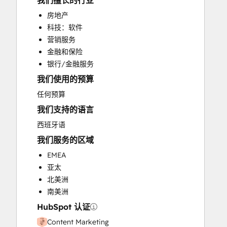
我们擅长的行业
CRM Implementation
房地产
CRM Migration
科技：软件
Custom API Integrations
营销服务
Customer Marketing
金融和保险
Customer Success Training
银行/金融服务
Customer Support Training
我们使用的预算
Customer Survey and Analysis
Email Marketing
任何预算
Full Inbound Marketing Services
我们支持的语言
Help Desk Implementation
西班牙语
HubSpot Onboarding
我们服务的区域
Knowledge Base Development
Paid Advertising
EMEA
Programmable Automation
亚太
Public Relations
北美洲
Sales and Marketing Alignment
南美洲
Sales Coaching and Training
HubSpot 认证
Sales Enablement
Content Marketing
Search Engine Optimization