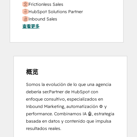
Frictionless Sales
Social Media
HubSpot Solutions Partner
Video Production
Inbound Sales
Website Design
查看更多
SEO
Website Development
Social
Website Migration
Media
Marketing
Certification
Course
概览
Somos la evolución de lo que una agencia 
debería ser.Partner de HubSpot con 
enfoque consultivo, especializados en 
Inbound Marketing, automatización ⚙️ y 
performance. Combinamos IA 🤖, estrategia 
basada en datos y contenido que impulsa 
resultados reales.
