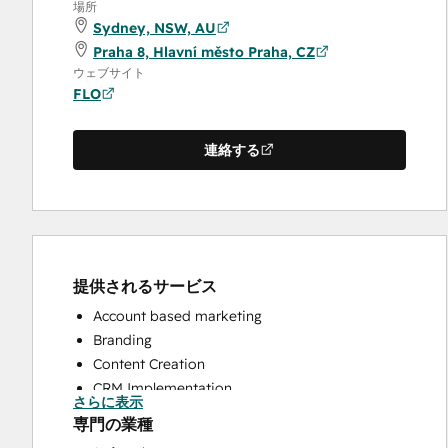
場所
Sydney, NSW, AU
Praha 8, Hlavní město Praha, CZ
ウェブサイト
FLO
連絡する
提供されるサービス
Account based marketing
Branding
Content Creation
CRM Implementation
さらに表示
CRM Migration
専門の業種
Custom API Integrations