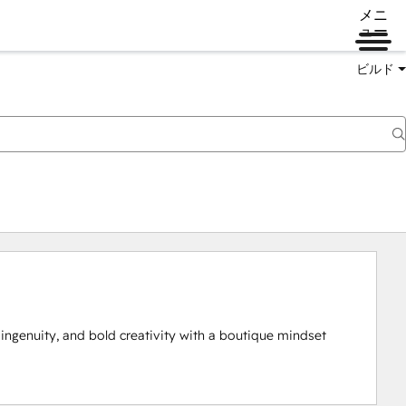
メニ
ュー
ビルド
ngenuity, and bold creativity with a boutique mindset 