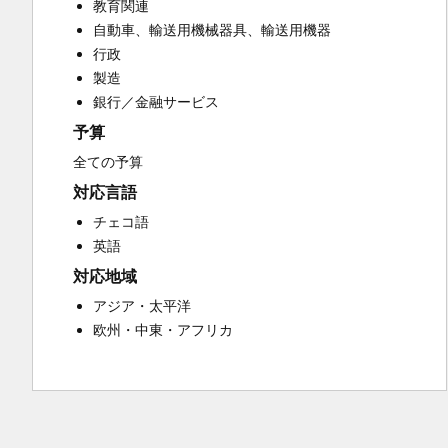
教育関連
Customer Marketing
自動車、輸送用機械器具、輸送用機器
Customer Success Training
行政
Customer Support Training
製造
Email Marketing
銀行／金融サービス
Full Inbound Marketing Services
予算
HubSpot Onboarding
Knowledge Base Development
全ての予算
Sales and Marketing Alignment
対応言語
Sales Coaching and Training
チェコ語
Sales Enablement
英語
Social Media
対応地域
Video Production
アジア・太平洋
欧州・中東・アフリカ