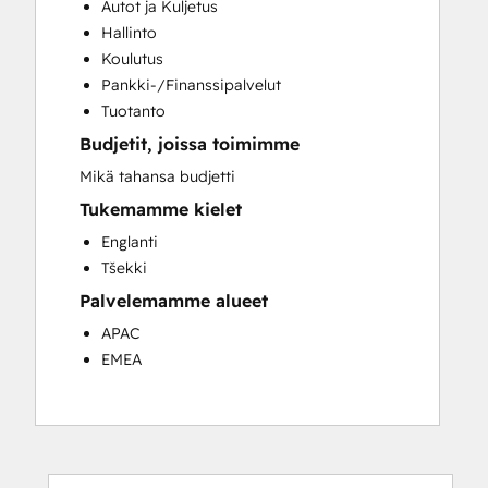
Autot ja Kuljetus
Customer Marketing
Hallinto
Customer Success Training
Koulutus
Customer Support Training
Pankki-/Finanssipalvelut
Email Marketing
Tuotanto
Full Inbound Marketing Services
Budjetit, joissa toimimme
HubSpot Onboarding
Knowledge Base Development
Mikä tahansa budjetti
Sales and Marketing Alignment
Tukemamme kielet
Sales Coaching and Training
Englanti
Sales Enablement
Tšekki
Social Media
Palvelemamme alueet
Video Production
APAC
EMEA