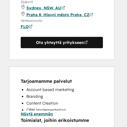
Sijainnit
Sydney, NSW, AU
Praha 8, Hlavní město Praha, CZ
Verkkosivusto
FLO
Ota yhteyttä yritykseen
Tarjoamamme palvelut
Account based marketing
Branding
Content Creation
CRM Implementation
Näytä enemmän
CRM Migration
Toimialat, joihin erikoistumme
Custom API Integrations