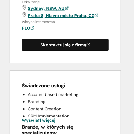
Lokalizacje
Sydney, NSW, AU
Praha 8, Hlavní město Praha, CZ
Witryna internetowa
FLO
Skontaktuj się z firmą
Świadczone usługi
Account based marketing
Branding
Content Creation
CRM Implementation
Wyświetl więcej
CRM Migration
Branże, w których się
Custom API Integrations
specjalizujemy