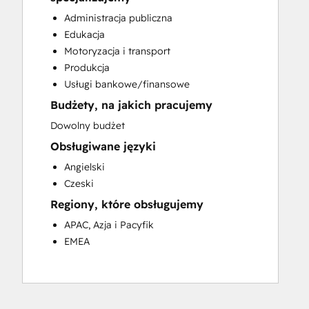
Customer Marketing
Administracja publiczna
Customer Success Training
Edukacja
Customer Support Training
Motoryzacja i transport
Email Marketing
Produkcja
Full Inbound Marketing Services
Usługi bankowe/finansowe
HubSpot Onboarding
Budżety, na jakich pracujemy
Knowledge Base Development
Sales and Marketing Alignment
Dowolny budżet
Sales Coaching and Training
Obsługiwane języki
Sales Enablement
Angielski
Social Media
Czeski
Video Production
Regiony, które obsługujemy
APAC, Azja i Pacyfik
EMEA