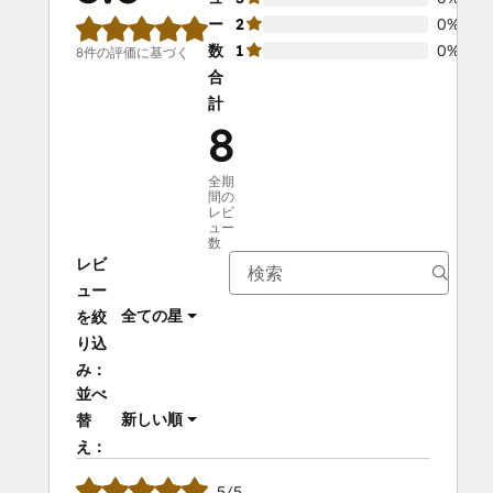
ー
2
0%
数
1
0%
8件の評価に基づく
合
計
8
全期
間の
レビ
ュー
数
レビ
ュー
全ての星
を絞
り込
み：
並べ
新しい順
替
え：
5/5