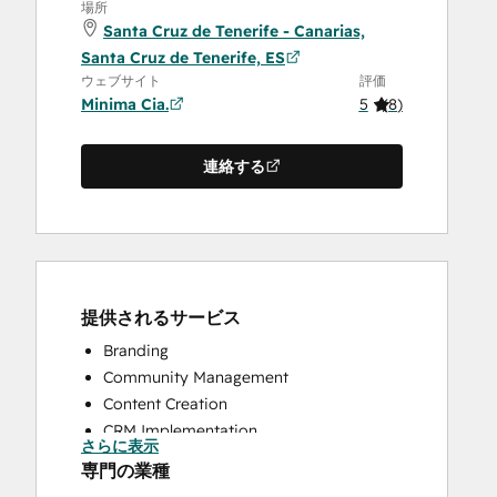
場所
Santa Cruz de Tenerife - Canarias,
Santa Cruz de Tenerife, ES
ウェブサイト
評価
Minima Cia.
5
(
8
)
連絡する
提供されるサービス
Branding
Community Management
Content Creation
CRM Implementation
さらに表示
CRM Migration
専門の業種
Customer Survey and Analysis