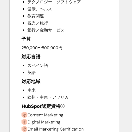
テクノロジー - ソフトウェア
Email Marketing
健康、ヘルス
Full Inbound Marketing Services
教育関連
Paid Advertising
観光／旅行
Sales and Marketing Alignment
銀行／金融サービス
Search Engine Optimization
予算
Social Media
Video Production
250,000〜500,000円
Website Design
対応言語
Website Development
スペイン語
英語
対応地域
南米
欧州・中東・アフリカ
HubSpot認定資格
Content Marketing
Digital Marketing
Email Marketing Certification