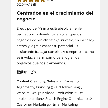
2020年9月18日
Centrados en el crecimiento del
negocio
El equipo de Mínima está absolutamente
centrado y motivado para lograr que los
negocios de sus clientes (el nuestro, en mi caso)
crezca y logre alcanzar su potencial. Es
ilusionante trabajar con ellos y comprobar como
se involucran al máximo para lograr los
objetivos que nos planteamos.
提供サービス
Content CreationとSales and Marketing
AlignmentとBrandingとPaid Advertisingと
Website DesignとVideo ProductionとCRM
ImplementationとSearch Engine Optimizationと
Customer MarketingとEmail Marketing