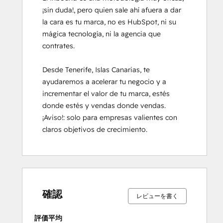
¡sin duda!, pero quien sale ahí afuera a dar 
la cara es tu marca, no es HubSpot, ni su 
mágica tecnología, ni la agencia que 
contrates.

Desde Tenerife, Islas Canarias, te 
ayudaremos a acelerar tu negocio y a 
incrementar el valor de tu marca, estés 
donde estés y vendas donde vendas. 
¡Aviso!: solo para empresas valientes con 
claros objetivos de crecimiento.
0%
0%
0%
0%
100%
0%
0%
0%
0%
100%
完
完
完
完
完
完
完
完
完
完
了
了
了
了
了
了
了
了
了
了
確認
レビューを書く
評価平均