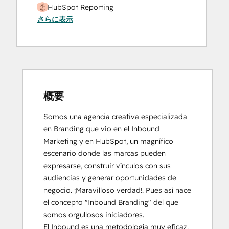
HubSpot Reporting
さらに表示
HubSpot Solutions Partner
Inbound
Inbound Sales
SEO
Social Media Marketing Certification
Course
概要
Somos una agencia creativa especializada 
en Branding que vio en el Inbound 
Marketing y en HubSpot, un magnífico 
escenario donde las marcas pueden 
expresarse, construir vínculos con sus 
audiencias y generar oportunidades de 
negocio. ¡Maravilloso verdad!. Pues así nace 
el concepto "Inbound Branding" del que 
somos orgullosos iniciadores.

El Inbound es una metodología muy eficaz, 