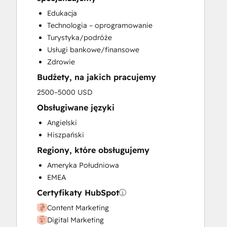
Email Marketing
Edukacja
Full Inbound Marketing Services
Technologia – oprogramowanie
Paid Advertising
Turystyka/podróże
Sales and Marketing Alignment
Usługi bankowe/finansowe
Search Engine Optimization
Zdrowie
Social Media
Budżety, na jakich pracujemy
Video Production
Website Design
2500–5000 USD
Website Development
Obsługiwane języki
Angielski
Hiszpański
Regiony, które obsługujemy
Ameryka Południowa
EMEA
Certyfikaty HubSpot
Content Marketing
Digital Marketing