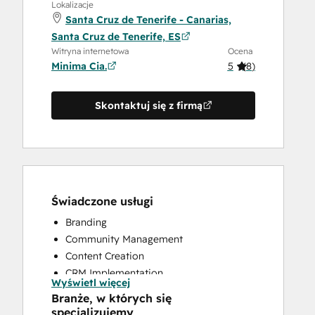
Lokalizacje
Santa Cruz de Tenerife - Canarias,
Santa Cruz de Tenerife, ES
Witryna internetowa
Ocena
Minima Cia.
5
(
8
)
Skontaktuj się z firmą
Świadczone usługi
Branding
Community Management
Content Creation
CRM Implementation
Wyświetl więcej
CRM Migration
Branże, w których się
Customer Survey and Analysis
specjalizujemy