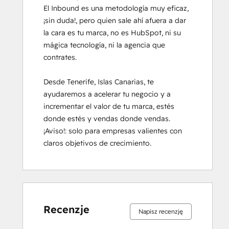
El Inbound es una metodología muy eficaz, 
¡sin duda!, pero quien sale ahí afuera a dar 
la cara es tu marca, no es HubSpot, ni su 
mágica tecnología, ni la agencia que 
contrates.

Desde Tenerife, Islas Canarias, te 
ayudaremos a acelerar tu negocio y a 
incrementar el valor de tu marca, estés 
donde estés y vendas donde vendas. 
¡Aviso!: solo para empresas valientes con 
claros objetivos de crecimiento.
Ukończono
Ukończono
Ukończono
Ukończono
Ukończono
Ukończono
Ukończono
Ukończono
Ukończono
Ukończono
0%
0%
0%
0%
100%
0%
0%
0%
0%
100%
Recenzje
Napisz recenzję