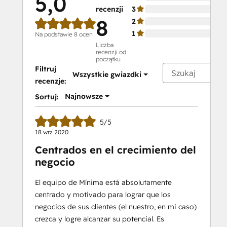
5,0
recenzji
3
8
2
1
Na podstawie 8 ocen
Liczba
recenzji od
początku
Filtruj
Wszystkie gwiazdki
recenzje:
Najnowsze
Sortuj:
5/5
18 wrz 2020
Centrados en el crecimiento del
negocio
El equipo de Mínima está absolutamente
centrado y motivado para lograr que los
negocios de sus clientes (el nuestro, en mi caso)
crezca y logre alcanzar su potencial. Es