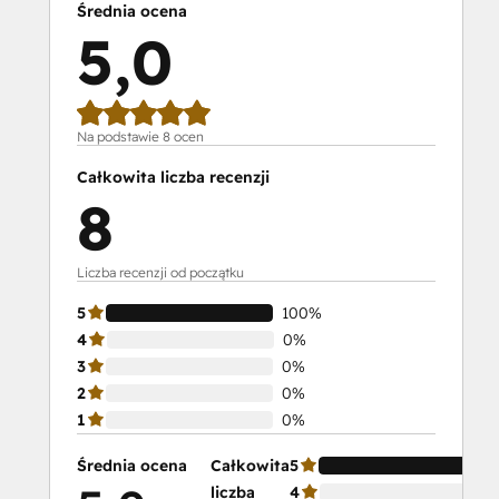
Średnia ocena
5,0
Na podstawie 8 ocen
Całkowita liczba recenzji
8
Liczba recenzji od początku
5
100%
4
0%
3
0%
2
0%
1
0%
Średnia ocena
Całkowita
5
liczba
4