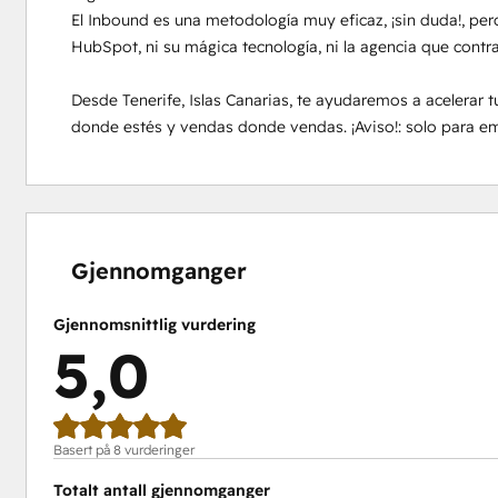
El Inbound es una metodología muy eficaz, ¡sin duda!, pero 
HubSpot, ni su mágica tecnología, ni la agencia que contrat
Desde Tenerife, Islas Canarias, te ayudaremos a acelerar tu
donde estés y vendas donde vendas. ¡Aviso!: solo para em
0 %
0 %
0 %
0 %
100 %
fullført
fullført
fullført
fullført
fullført
Gjennomganger
Gjennomsnittlig vurdering
5,0
Basert på 8 vurderinger
Totalt antall gjennomganger