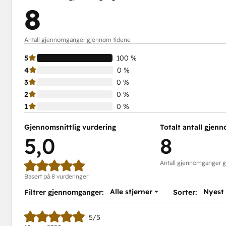
8
Antall gjennomganger gjennom tidene
5
100 %
4
0 %
3
0 %
2
0 %
1
0 %
Gjennomsnittlig vurdering
Totalt antall gjen
5,0
8
Antall gjennomganger 
Basert på 8 vurderinger
Alle stjerner
Nyest
Filtrer gjennomganger:
Sorter:
5/5