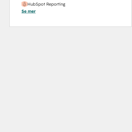
HubSpot Reporting
Se mer
HubSpot Solutions Partner
Inbound
Inbound Sales
SEO
Social Media Marketing Certification Course