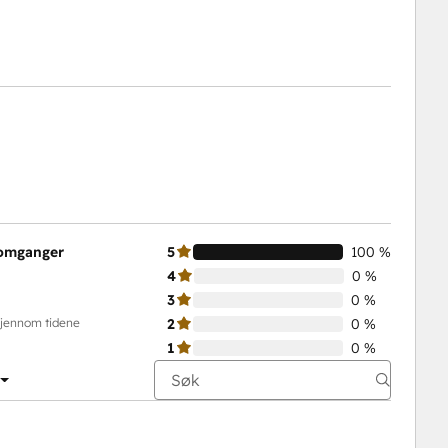
nomganger
5
100 %
4
0 %
3
0 %
gjennom tidene
2
0 %
1
0 %