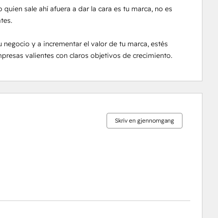
quien sale ahí afuera a dar la cara es tu marca, no es 
es.

 negocio y a incrementar el valor de tu marca, estés 
presas valientes con claros objetivos de crecimiento.
0 %
0 %
0 %
0 %
100 %
fullført
fullført
fullført
fullført
fullført
Skriv en gjennomgang