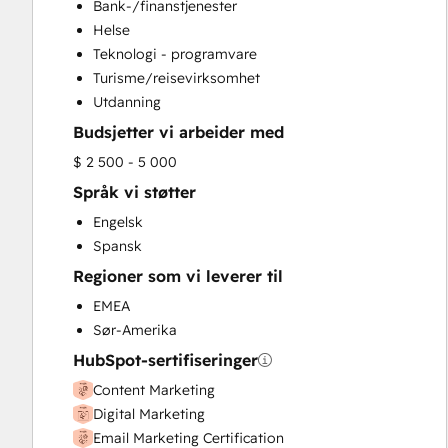
Bank-/finanstjenester
Email Marketing
Helse
Full Inbound Marketing Services
Teknologi - programvare
Paid Advertising
Turisme/reisevirksomhet
Sales and Marketing Alignment
Utdanning
Search Engine Optimization
Budsjetter vi arbeider med
Social Media
Video Production
$ 2 500 - 5 000
Website Design
Språk vi støtter
Website Development
Engelsk
Spansk
Regioner som vi leverer til
EMEA
Sør-Amerika
HubSpot-sertifiseringer
Content Marketing
Digital Marketing
Email Marketing Certification