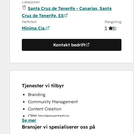
Lokasjoner
Santa Cruz de Tenerife - Canarias, Santa
Cruz de Tenerife, ES
Nettsted
Rangering
Minima Cia.
5
(
8
)
Kontakt bedrift
Tjenester vi tilbyr
Branding
Community Management
Content Creation
CRM Implementation
Se mer
CRM Migration
Bransjer vi spesialiserer oss på
Customer Survey and Analysis