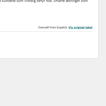
le kundene som virkelig betyr noe. Smarte løsninger som
Oversatt from Español.
Vis original tekst