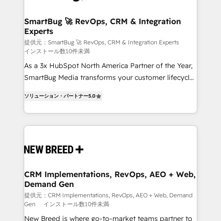
HubSpot大百科 出版 CRM・AI活用に関するご相談、現
"accelerating a mess." ⚙️ Elite Engineering & AI
状整理の壁打ちなど、構想段階からお気軽にお問い合わ
Scalable Architecture: Zero-technical-debt setup
SmartBug 🚀 RevOps, CRM & Integration
せください。
Experts
across all Hubs, validated by our 7 HubSpot
Accreditations. AI-Powered RevOps: Breeze AI,
提供元：SmartBug 🚀 RevOps, CRM & Integration Experts
インストール数10件未満
custom AI agents, and high-integrity migrations for
As a 3x HubSpot North America Partner of the Year,
total reporting clarity. Security & Compliance: SOC 2
SmartBug Media transforms your customer lifecycle
Type I and HIPAA attested for enterprise-grade data
into a revenue engine. Our unified ecosystem
security. 🏆 Why Bluleadz? GTM OS Partner | 16+
ソリューション・パートナー
5.0
includes specialized divisions Globalia (AI &
Years Experience | 1,000+ Five-Star Reviews
Software) and Point Success Media (Paid Media),
making this the official home for all three brands. 🔄
Implementation & Integration - Seamless migrations
and system integrations powered by Globalia’s
technical development team. - 19 HubSpot-certified
trainers to drive platform adoption. 📈 Revenue
CRM Implementations, RevOps, AEO + Web,
Demand Gen
Generation - Full-funnel marketing and high-
performance advertising via Point Success Media. -
提供元：CRM Implementations, RevOps, AEO + Web, Demand
Gen
インストール数10件未満
Expert deployment of Breeze AI and custom agents
New Breed is where go-to-market teams partner to
to automate growth. 🏆 Elite Excellence - 8 platform