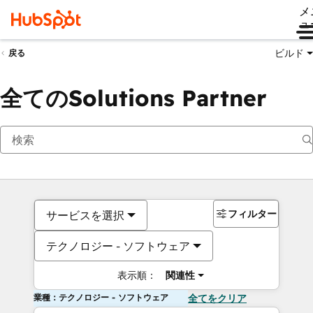
メ
ュ
ビルド
戻る
全てのSolutions Partner
フィルター
サービスを選択
テクノロジー - ソフトウェア
表示順：
関連性
業種：テクノロジー - ソフトウェア
全てをクリア