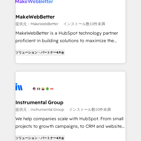
multi-region migrations to AI-powered automation,
we turn complexity into clarity, human at global
scale. 🏆 HubSpot’s CEO called us “the partner of the
MakeWebBetter
future.” Others agree it is proof of trust built through
提供元：MakeWebBetter
インストール数10件未満
measurable impact.
MakeWebBetter is a HubSpot technology partner
proficient in building solutions to maximize the
operational efficiency of HubSpot. The fastest-
ソリューション・パートナー
4.9
growing tech-enabler & facilitator, MakeWebBetter,
hands you the blend of HubSpot expertise &
eminent solutions & integrations. Trust us to
streamline your HubSpot experience. 🚀HubSpot
Elite Partners with 10+ years of HubSpot experience
🤝HubSpot Premier Integration partner 🤝Google
Premier Partner 2023 🌟5 HubSpot Accreditations 🌟
Instrumental Group
Won HubSpot Theme Challenge 2021 🌟INBOUND’19
提供元：Instrumental Group
インストール数10件未満
HubSpot Rising Star Why us? Harnessing the full
We help companies scale with HubSpot. From small
potential of the powerful HubSpot CRM. ✔️A team of
projects to growth campaigns, to CRM and websites.
HubSpot experts backed by over 10+ years of
Hire an agency that's experienced in every inch of
HubSpot experience ✔️Flexible pricing models —
ソリューション・パートナー
4.9