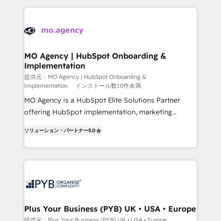
onboarding from platforms like Salesforce, NetSuite,
install, our team have the change management
Zoho, Pardot, Marketo, Microsoft Dynamics, Wix,
expertise to deliver the solutions you need.
WordPress and legacy CRMs, turning fragmented
systems into unified, growth-ready HubSpot
architectures that accelerate revenue operations and
MO Agency | HubSpot Onboarding &
Implementation
performance. - Multi-object CRM migration, cleanup,
and implementation. - Pre-built and custom
提供元：MO Agency | HubSpot Onboarding &
Implementation
インストール数10件未満
integrations across your full tech stack. - Custom
MO Agency is a HubSpot Elite Solutions Partner
object setup, CMS builds, and full-funnel automation.
offering HubSpot implementation, marketing
- Dashboards, lifecycle campaigns, and lead
automation, CRM and RevOps consulting, B2B SEO,
nurturing sequences. - Cross-hub setup across
ソリューション・パートナー
5.0
paid media, content marketing, AEO and GEO (AI
Marketing, Sales, Operations, and Service Hubs. -
search optimisation), and HubSpot Content Hub and
Ongoing optimization, managed support, and
WordPress development. We work with enterprise
scalable retainers. Let’s make HubSpot your most
and growth-led companies across technology,
powerful growth engine. Built to convert, scale, and
professional services, financial services and
drive results.
industrial sectors. Offices in Johannesburg, Cape
Town, Dubai & London. 500+ HubSpot CRM
Plus Your Business (PYB) UK • USA • Europe
implementations delivered. AI visibility coverage
提供元：Plus Your Business (PYB) UK • USA • Europe