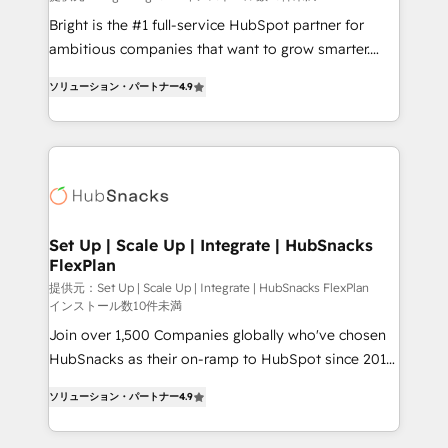
Marketing Enablement HubSpot Impact Award 🏆
Bright is the #1 full-service HubSpot partner for
2018 Website Design HubSpot Impact Award 🏆2017
ambitious companies that want to grow smarter.
Website Design HubSpot Impact Award 🏆2016
From HubSpot onboarding, to training, from
Growth-Driven Design Agency of the Year 🏆2016
ソリューション・パートナー
4.9
developing a new website to lead generation and
Sales Enablement HubSpot Impact Award 🏆2015
digital marketing; we do it all (and with great
Growth-Driven Design Agency of the Year 🏆2015
results)! In short, our services include: - HubSpot
Became the 5th Agency to reach Diamond 🏆2014
consultancy: onboarding, training, data migration -
HubSpot COS Performance Award 🏆2014 HubSpot
HubSpot development: websites, custom modules,
COS Design Award 🏆2013 HubSpot Marketplace
integrations - Marketing & sales solutions: digital
Provider of the Year 🏆2011 Became a HubSpot
marketing, advertising, campaigns, content and
Set Up | Scale Up | Integrate | HubSnacks
Partner 📆Founded in 1997
FlexPlan
design We connect people, data and technology to
improve customer experiences. With our bright
提供元：Set Up | Scale Up | Integrate | HubSnacks FlexPlan
インストール数10件未満
people, exciting ideas and can-do mentality, we
Join over 1,500 Companies globally who've chosen
ensure revenue growth on a daily basis. So tell us
HubSnacks as their on-ramp to HubSpot since 2014
your challenge; our passionate and growth driven
Simple pay-as-you-go plans that accelerate value...
team of 100+ experts is ready for you! Driving digital
ソリューション・パートナー
4.9
1️⃣ Set Up | Onboarding New or Check-fixing existing
growth | www.brightdigital.com
HubSpot portals 2️⃣ Scale Up | 100% HubSpot Task