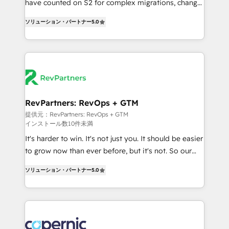
have counted on S2 for complex migrations, change
CRM. Zero downtime, full data integrity. ➤
management, systems integration, and creative
Implementation: Configure HubSpot to run your
ソリューション・パートナー
5.0
solutions that deliver measurable impact and
revenue process. Sales, marketing, and service wired
transform brand experiences As one of the few full-
together. ➤ AI and Integrations: Layer Breeze AI,
service creative agencies in the HubSpot
custom agents, and APIs to remove manual work. ➤
ecosystem, we blend strategy, technology, & award-
Ongoing Management: Monthly tune-ups, feature
winning design to build scalable, globally
rollouts, adoption coaching. Buying HubSpot,
regionalized HubSpot websites, integrated
switching to it, or reviving a stale portal? We are
marketing campaigns, & RevOps frameworks that
RevPartners: RevOps + GTM
built for the work.
fuel long-term success We connect the entire
提供元：RevPartners: RevOps + GTM
インストール数10件未満
customer lifecycle through seamless integrations,
ensure long-term adoption with change-
It's harder to win. It's not just you. It should be easier
management programs, and align marketing, sales,
to grow now than ever before, but it's not. So our
and service to drive sustainable growth With 6 key
focus is serving you, the person responsible for the
ソリューション・パートナー
5.0
HubSpot accreditations and experience across
revenue number. We do that by bridging the gap
hundreds of organizations in dozens of industries,
where agencies fail: combining GTM strategy with
there’s a good chance one of our globally integrated
technical execution to solve the right problem at the
teams has worked with clients just like you Let’s
right time, with the right solution. We don’t just
explore whether S2 is the partner you’ve been
implement your CRM. We engineer revenue