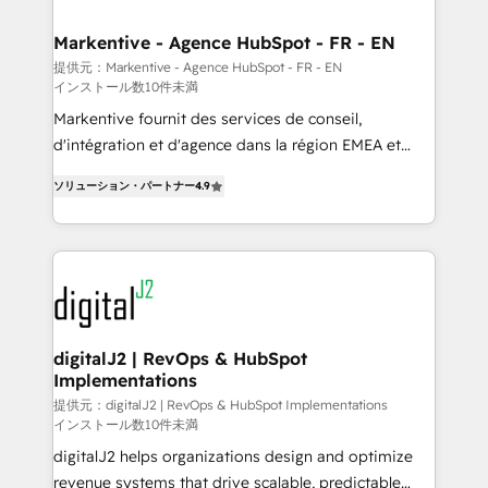
learn the ins-and-outs of HubSpot. We give you a
Personal Consultant + Tech Team to handle the
Markentive - Agence HubSpot - FR - EN
heavy lifting of mapping out AND building your ideal
提供元：Markentive - Agence HubSpot - FR - EN
インストール数10件未満
system. + Get best practices and 'don't know what
you don't know' recommendations to maximize
Markentive fournit des services de conseil,
conversions! OTF is an Elite Partner (top 1% of
d'intégration et d'agence dans la région EMEA et
6,500+ Partners) and was named 2023 HubSpot
North America. Avec plus de 115 experts en
ソリューション・パートナー
4.9
Partner of the Year 💥 Trusted by 2,500+ companies
marketing automation, Growth, Revops, CRM et
to help them scale and close more business, by
webdesign. Markentive is both a consulting firm, a
using HubSpot (the right way). ⭐️ Here's more info:
digital agency and an integrator. With over 115
www.onthefuze.com/hubspot-admin Contact us to
experts in marketing automation, growth, revops,
learn more!
CRM and webdesign (We focus on EMEA - USA
customers).
digitalJ2 | RevOps & HubSpot
Implementations
提供元：digitalJ2 | RevOps & HubSpot Implementations
インストール数10件未満
digitalJ2 helps organizations design and optimize
revenue systems that drive scalable, predictable