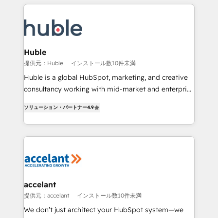
Execution... Global 24/7 ... All Experts 3️⃣ Integrate |
your entire Tech Stack with Custom Integrations
Slash months from your API Integration project... ⬅️
Click "Contact Business" ⬅️ to access 150+ Kickstart
Integration templates that put HubSpot in the center
Huble
of your tech stack, syncing... 🛍️ Shopify or
提供元：Huble
インストール数10件未満
WooCommerce 💲 Stripe or Paypal 💰 Sage or
Huble is a global HubSpot, marketing, and creative
Netsuite 🤖 Google or Microsoft ✍️ DocuSign or
consultancy working with mid-market and enterprise
PandaDoc 🌐 Avalara or Quaderno HubSnacks holds
businesses. We go beyond implementation, shaping
the rare Advanced "Custom Integrations"
ソリューション・パートナー
4.9
the strategy, processes, and teams that turn
Accreditation, securely sync data across... 🔄 any
HubSpot into a genuine growth engine. Named
apps, in any direction. Stuck on your old CRM..?
HubSpot's Global Partner of the Year in 2024,
Migrate | seamlessly off your old CRM onto a clean
consistently ranked among their top 5 partners
new HubSpot portal with Advanced Website and
worldwide, and with over 15 years in the ecosystem,
CRM Migrations using our in-house "HubScrub" Tool.
Huble has built a track record that speaks for itself.
One company, one operating model, delivering
accelant
across offices and consulting teams in the UK, USA,
提供元：accelant
インストール数10件未満
Canada, Germany, France, Belgium, Singapore, and
We don’t just architect your HubSpot system—we
South Africa. Certified compliant with ISO/IEC