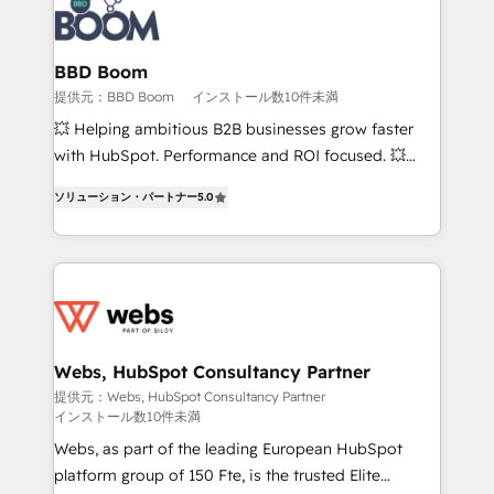
Seamless CRM, CMS, and automation setup •
Complex platform migrations and data cleanups •
Custom APIs and third-party integrations 📈 End-to-
BBD Boom
End Revenue Acceleration • Lifecycle marketing and
提供元：BBD Boom
インストール数10件未満
pipeline growth programs • Sales enablement tools
💥 Helping ambitious B2B businesses grow faster
and CRM optimization • Retention strategies with
with HubSpot. Performance and ROI focused. 💥
customer journey mapping 🏅 Elite-Level HubSpot
BBD Boom is the HubSpot partner that can help you
Execution • 750+ onboardings and 2,000+
ソリューション・パートナー
5.0
to HubSpot Better. We work with your teams to
implementations • Deep expertise across marketing,
solve all your HubSpot challenges and improve user
sales, and service hubs • Built-in flexibility for
adoption, sales process and marketing results.
startups to global brands
Services 📚 Onboarding your team to HubSpot for
the first time 🔧 Designing and optimising your
HubSpot set-up for better results 🌐 Website design
and build using HubSpot 🔌 Integrating HubSpot
Webs, HubSpot Consultancy Partner
with other systems 🎓 Training your teams to be
提供元：Webs, HubSpot Consultancy Partner
インストール数10件未満
HubSpot pros 📊 Lead generation services using
HubSpot Why us? - SIX HubSpot Accreditations -
Webs, as part of the leading European HubSpot
awarded by HubSpot after a rigorous process for
platform group of 150 Fte, is the trusted Elite