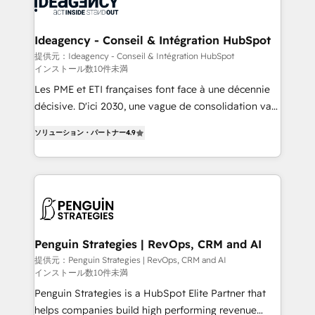
Randstad, Uber Freight, and HubSpot itself. We have
cumulées
the largest technical consulting team of any HubSpot
partner and expertise across operational strategy,
Ideagency - Conseil & Intégration HubSpot
business-first process building, system integration,
提供元：Ideagency - Conseil & Intégration HubSpot
インストール数10件未満
custom development, and extensibility. When you
work with Aptitude 8, you get a team – not an
Les PME et ETI françaises font face à une décennie
individual – with embedded consulting, strategy,
décisive. D'ici 2030, une vague de consolidation va
development, and project management. We have
recomposer le marché. Seules survivront les
ソリューション・パートナー
4.9
100% US-based, FTE team members. We offer
entreprises qui auront réussi leur transformation. Le
project-based and managed services engagements
problème ? 58% des dirigeants savent que l'IA est
that include new HubSpot implementations,
vitale pour leur survie. Mais 57% n'ont aucune
migrations from other platforms, systems
stratégie. Et 43% ne maîtrisent même pas leurs
integration, extensibility, custom development, and
données. C'est le paradoxe français : conscience
ongoing RevOps support.
totale, action nulle. La solution s'appelle l'Entreprise
Augmentée. Ce n'est pas une entreprise qui utilise
Penguin Strategies | RevOps, CRM and AI
l'IA. C'est une organisation qui a réussi la symbiose
提供元：Penguin Strategies | RevOps, CRM and AI
インストール数10件未満
entre l'expertise humaine et l'intelligence artificielle.
Pas pour remplacer l'humain, mais pour l'augmenter.
Penguin Strategies is a HubSpot Elite Partner that
Chez Ideagency, nous accompagnons cette
helps companies build high performing revenue