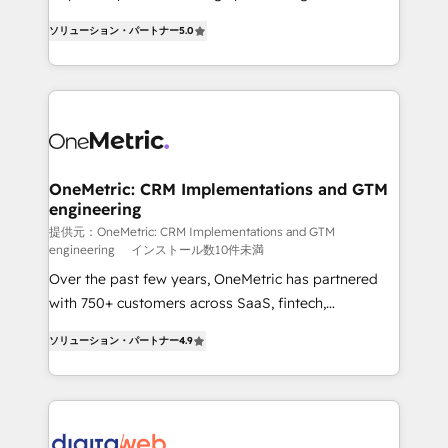
transformation. D'abord les fondations : des
operations across complex sales cycles, multi
ソリューション・パートナー
5.0
données unifiées, des processus alignés. Ensuite
system environments and global SaaS or
l'augmentation : l'IA là où elle crée de la valeur. Et
manufacturing teams. Trusted by leading enterprises
surtout : l'humain qui reste au centre. Parce que la
and fast growing scale ups including Sony, Rapyd,
vraie performance vient de l'intérieur. Act Inside.
Fiverr, XM Cyber, Bridgepointe Technologies, EMA
Stand Out.
Design Automation and Uptive. 📊 RevOps & data
architecture 🔗 CRM migrations & End to end
integrations 🤖 AI workflows & enrichment 📘 Team
OneMetric: CRM Implementations and GTM
engineering
enablement & company-wide adoption We create
HubSpot environments that teams use with
提供元：OneMetric: CRM Implementations and GTM
engineering
インストール数10件未満
confidence and that leadership can rely on for
Over the past few years, OneMetric has partnered
scalable revenue insights.
with 750+ customers across SaaS, fintech,
healthcare, real estate, and other industries. With
ソリューション・パートナー
4.9
150+ HubSpot-certified experts, we deliver scalable
solutions to complex GTM and RevOps challenges.
Our Expertise 🔹 Onboarding & Implementation:
Accredited HubSpot Partner, ensuring smooth setup
tailored to your GTM motion. 🔹 Migrations: Move