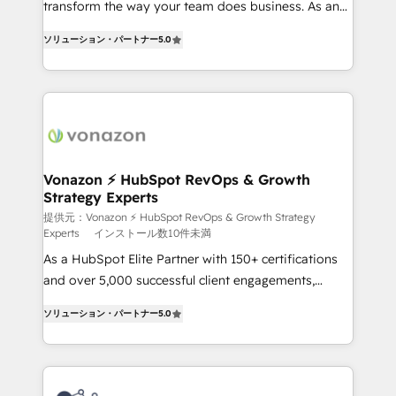
transform the way your team does business. As an
27001:2022 and ISO 9001:2015 across all seven
Elite HubSpot Solutions Partner, we specialize in
international offices and 175+ employees.
ソリューション・パートナー
5.0
creating tailored, end-to-end CRM solutions that
accelerate growth, improve operational efficiency,
and ensure faster time to value on HubSpot. What
sets us apart? Our people-centric approach. From
day one, our team takes the time to deeply
understand your unique needs, crafting custom
strategies that deliver impactful results. Our mission
Vonazon ⚡ HubSpot RevOps & Growth
Strategy Experts
is to empower you to unlock HubSpot’s full potential
—faster. Through expert training, unmatched
提供元：Vonazon ⚡ HubSpot RevOps & Growth Strategy
Experts
インストール数10件未満
responsiveness, and ongoing support, we equip
As a HubSpot Elite Partner with 150+ certifications
your team to adopt new systems with confidence
and over 5,000 successful client engagements,
and achieve a unified, data-driven approach to
Vonazon turns marketing complexity into
customer engagement.
ソリューション・パートナー
5.0
measurable, scalable growth. From onboarding to
enterprise-grade campaigns, our in-house team
builds scalable strategies that drive long-term
revenue. ⚙️ HubSpot Integration & Optimization •