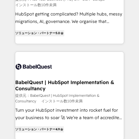
インストール数10件未満
across ChatGPT, Claude, Perplexity, Gemini and
Google AI Overviews. HubSpot Impact Award -
HubSpot getting complicated? Multiple hubs, messy
Customer First HubSpot Impact Award - Integrations
migrations, AI, governance. We organise that
Innovation HubSpot Impact Award - Platform
complexity, so your team can put HubSpot to work...
ソリューション・パートナー
5.0
Migration Excellence HubSpot Impact Award -
Welcome to our Profile! We help with: • CRM
Platform Excellence 40+ full-time HubSpot
implementation, reports, workflows, and team
professionals. 100s of certifications and
training • CRM migration from Salesforce, Pipedrive,
accreditations with HubSpot.
Dynamics and others • Technical projects including
custom API integrations • AI governance for
HubSpot-centred operations A little about us: •
Boutique 'Elite' team of 12 • 150+ clients across Sales
BabelQuest | HubSpot Implementation &
Consultancy
Hub, Marketing Hub, Service Hub, Data Hub and
CMS • ISO/IEC 27001:2022, ISO 9001:2015, and ISO
提供元：BabelQuest | HubSpot Implementation &
Consultancy
インストール数10件未満
42001:2023 certified - the AI management standard •
Turn your HubSpot investment into rocket fuel for
GuardHub: our AI governance framework, built on
your business to soar 🚀 We’re a team of accredited
ISO 42001 Ready for the next step? Click the 👈
HubSpot experts ready to help you. We can
'𝗖𝗼𝗻𝘁𝗮𝗰𝘁 𝗯𝘂𝘀𝗶𝗻𝗲𝘀𝘀' button to get in touch (𝘸𝘦'𝘳𝘦
ソリューション・パートナー
4.9
implement the platform into complex business
𝘴𝘶𝘱𝘦𝘳 𝘳𝘦𝘴𝘱𝘰𝘯𝘴𝘪𝘷𝘦)