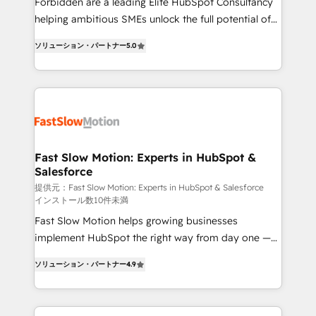
Forbidden are a leading Elite HubSpot Consultancy
: migration sécurisée, implémentation Marketing +
helping ambitious SMEs unlock the full potential of
Sales + Service Hub, synchronisation ERP ↔
HubSpot. Too many businesses invest in HubSpot
HubSpot temps réel, formation équipes. 🏆 +350
ソリューション・パートナー
5.0
but never see the ROI they expected due to poor
projets livrés. Accrédités HubSpot CRM
adoption, messy data, and disconnected teams
Implementation, Data Migration & Custom
getting in the way. That’s where we come in. We
Integration. 📩 Parlons de votre projet →
partner with scaling businesses across the UK to
digitaweb.com
design, implement, and optimise HubSpot so it
actually drives revenue, not just reports on it. Our
services include: - Choosing the right HubSpot
Fast Slow Motion: Experts in HubSpot &
Salesforce
package for your business - Full CRM, Marketing, and
Sales Hub implementations - Custom dashboards
提供元：Fast Slow Motion: Experts in HubSpot & Salesforce
インストール数10件未満
and reporting - Workflow automation and data
Fast Slow Motion helps growing businesses
clean-up - Sales enablement and team training -
implement HubSpot the right way from day one —
Ongoing optimisation and RevOps support Based in
with the flexibility to scale as complexity increases.
Leeds and London, we partner with SMEs across the
ソリューション・パートナー
4.9
Highly certified in both HubSpot and Salesforce, we
UK who are ready to turn HubSpot into the growth
bring deep experience in CRM implementation,
engine it’s meant to be.
integrations, and data migration across modern