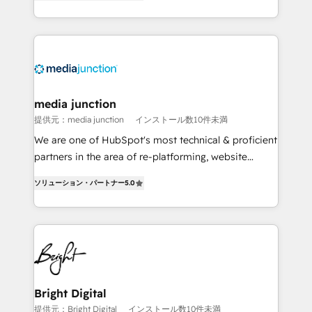
HubSpot and willing to work hand-in-hand with your
Hourly-fee (assigned one Dedicated HubSpot
team to simplify the complex and build a better
Admin); Monthly-fee (HubSpot Admin + Project
experience for your team and customers.
Manager); and Fixed Project Cost (as per
requirement). ✔️Helped over 25,000+ customers so
far with our HubSpot solutions. ✔️Bespoke apps &
on-demand bundle services. Connect with us today!
media junction
提供元：media junction
インストール数10件未満
We are one of HubSpot's most technical & proficient
partners in the area of re-platforming, website
design & development. We specialize in multi-hub
ソリューション・パートナー
5.0
implementations for mid-market & enterprise
companies. We are woman-owned, powered by
coffee, and we ❤️ dogs. We produce award-winning
work for our clients. 🏆2023 Technical Expertise
Impact Award 🏆2022 Technical Expertise Impact
Award 🏆2022 Platform Migration Excellence Impact
Award 🏆2020 Elite Solutions Partner 🏆2019
Bright Digital
Integrations HubSpot Impact Award 🏆2019
提供元：Bright Digital
インストール数10件未満