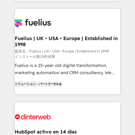
environments, optimise what you've got and make
sure you can actually use it, build your website in
HubSpot or create an inbound marketing strategy
for you and execute it on HubSpot. We are on the
G-Cloud 14 CCS (Crown Commercial Service)
framework, meaning we've been accredited by
Fuelius | UK • USA • Europe | Established in
1998
HubSpot and vetted by the CCS, which means we
can support public sector companies as well the
提供元：Fuelius | UK • USA • Europe | Established in 1998
インストール数10件未満
other ones listed in our profile. Our services: -
Fuelius is a 25-year-old digital transformation,
HubSpot implementation - HubSpot CMS website
marketing automation and CRM consultancy. We
build We can do lots of things. But everything we do
enable mid-market and enterprise clients to
is there for you to: - Grow revenue, and run your
ソリューション・パートナー
5.0
maximise their return from digital and fuel their
business more efficiently - Build stronger
growth. We modernise platforms, streamline
relationships with customers - Make better
operations that are causing inefficiencies, improve
decisions with data - Find a new voice and reach
customer experiences, integrate systems, and
more people - Get the most out of your HubSpot
supercharge revenue operations Key services: • CRM
investment
Implementation • Systems Integration • Digital
Transformation / Web Development • RevOps &
HubSpot activo en 14 días