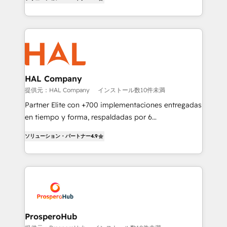
sales processes to generate growth. Our offer spans
engine!
from Strategy to Operations. We specialize in CRM
onboarding and implementation, web design, sales
& marketing automation, and digital marketing. With
extensive experience working with tech companies
and manufacturers since 2002, we are committed to
empowering our clients and developing their
HAL Company
autonomy. Get to grips with HubSpot through
提供元：HAL Company
インストール数10件未満
guided implementation and seamless integration of
Partner Elite con +700 implementaciones entregadas
the CRM platform into your digital ecosystem. Would
en tiempo y forma, respaldadas por 6
you like support in deploying your inbound
acreditaciones de HubSpot y un equipo de 6
marketing strategy? We'll provide support tailored
ソリューション・パートナー
4.9
Certified Trainers avalados por HubSpot Academy.
to your needs and sales objectives. With 125+
Acompañamos a las empresas en cada etapa de su
certifications, we are part of the most certified
crecimiento integrando estrategia, tecnología y
Canadian agencies, and we both hold Onboarding
procesos comerciales para potenciar resultados
Accreditations. Based in Canada (coast to coast), our
reales. Nos caracterizamos por combinar excelencia
services are offered in both English & French.
técnica con una mirada estratégica a largo plazo.
ProsperoHub