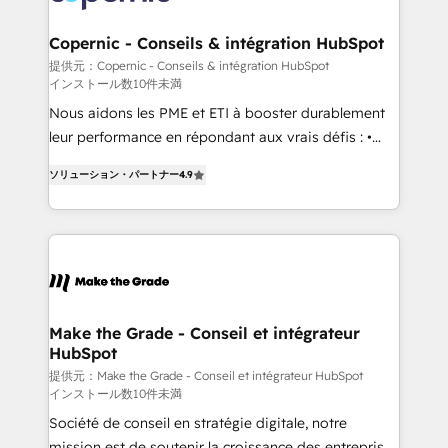
looking for...and get your next big initiative moving!
outcomes for the GTM owner on HubSpot. We Build
Different Because We're Built Different: - Secure:
Copernic - Conseils & intégration HubSpot
Soc2 compliant 🛡️ - Onboarding: Implementations
提供元：Copernic - Conseils & intégration HubSpot
インストール数10件未満
starting from $1,5k - Clay: Elite Studio Solutions
Partner 🤝 - Global: 75+ RPers across five continents
Nous aidons les PME et ETI à booster durablement
🌐 - Scale: Largest organically grown & fastest tiering
leur performance en répondant aux vrais défis : •
Elite HubSpot Partner 🪴 - CRM: More Sales Hub
Intégration de HubSpot avec d’autres outils (ERP,
ソリューション・パートナー
4.9
implementations than any other Partner 💻 -
téléphonie, etc.) • Alignement des équipes grâce à un
Salesforce: We convert SFDC addicts to HubSpot
outil et des données partagées • Amélioration de la
evangelists 🧡 Don't pick a marketing or technical
collecte et de l’analyse des données pour des
agency for a GTM engineer’s job. The choice is
décisions éclairées • Optimisation de l’efficacité et
yours. Start winning.
de la productivité des équipes Notre équipe de 30
consultants certifiés HubSpot aborde chaque projet
avec un engagement total, alignant processus
Make the Grade - Conseil et intégrateur
HubSpot
métiers et technologie, et guidant vos équipes à
travers le changement, tout en centrant vos objectifs
提供元：Make the Grade - Conseil et intégrateur HubSpot
インストール数10件未満
d’entreprise. Grâce à une méthodologie éprouvée
Société de conseil en stratégie digitale, notre
auprès de plus de 400 clients, nous comprenons
mission est de soutenir la croissance des entreprises