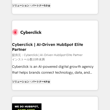
customer success teams for peak performance. We
implementations. With 12+ years of HubSpot
optimize the revenue lifecycle—lead generation to
ソリューション・パートナー
5.0
experience, we help you use the HubSpot platform
retention—by refining processes and eliminating
to its fullest capacity, improve your current HubSpot
inefficiencies. Using HubSpot tools and data-driven
website, or build your new one.
strategies, we create scalable solutions that
maximize profitability and adapt to your goals.
Cyberclick | AI-Driven HubSpot Elite
Partner
提供元：Cyberclick | AI-Driven HubSpot Elite Partner
インストール数10件未満
Cyberclick is an AI-powered digital growth agency
that helps brands connect technology, data, and
creativity to achieve measurable results. Founded in
ソリューション・パートナー
4.9
Barcelona and operating across Spain, LATAM, and
the UK, we support global companies in building
smarter marketing, sales, and customer success
strategies. As the only HubSpot Elite Partner in
Iberia (Spain & Portugal), we combine human insight