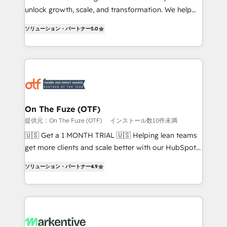
unlock growth, scale, and transformation. We help
accreditations and deep HIPAA-compliance
companies activate HubSpot’s AI-powered
expertise. - A team of 250+ experts dedicated to
ソリューション・パートナー
5.0
customer platform and operationalize HubSpot’s
your resilient growth.
Loop Marketing framework through expert-led
services, smart agents, and purpose-built apps,
tailored to your business. Together, we unlock
results, fast. ⚙️CRM & RevOps: Align all Hubs to your
buyer journey for clean data, scalability, & reporting.
🎯Demand Gen & ABM: Drive pipeline with inbound,
On The Fuze (OTF)
ABM, AEO, SEO, & paid media. 👩‍💻Web Design:
提供元：On The Fuze (OTF)
インストール数10件未満
Build high-performing websites with UX, messaging,
🇺🇸 Get a 1 MONTH TRIAL 🇺🇸 Helping lean teams
& conversion strategy that drive results. 🤖AI
get more clients and scale better with our HubSpot
Strategy: Activate Breeze Agents, configure HubSpot
Consulting & 'Done For You' Services. 🚀 Who We
AI, & maximize AEO with tailored AI services. 🧩
ソリューション・パートナー
4.9
Work With 🚀 We help lean, growing companies: -
Integrations: Extend HubSpot with custom
Win more business - Reduce no-shows - Improve
integrations, hosting, & maintenance.
lead & deal conversion rates - Scale with less
headcount ...by using HubSpot's full capabilities. 🤓
What do you get? 🤓 Our client's are too busy to