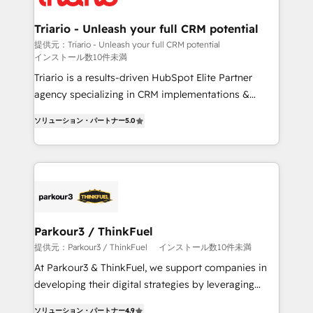
our customers grow and finding solutions that fit
their unique business needs. We are thrilled to have
Triario - Unleash your full CRM potential
Blue Frog in the HubSpot ecosystem leading the
提供元：Triario - Unleash your full CRM potential
インストール数10件未満
way for customers!" - Yamini Rangan, CEO of
HubSpot “Our experience with the team at Blue Frog
Triario is a results-driven HubSpot Elite Partner
has been nothing short of extraordinary. Their years
agency specializing in CRM implementations &
of experience and quality of skilled staff has earned
migrations, Revenue Operations, Custom
ソリューション・パートナー
5.0
them a trusted reputation within the HubSpot
Integrations, Custom AI agents and AI-ready Website
ecosystem as a reliable partner capable of delivering
Design With over 15 years of experience, we help
remarkable experiences for our most sophisticated
companies bridge the gap between marketing, sales,
clients.” - Brian Garvey, VP, Solutions Partner
and customer success through smart automation,
Program, HubSpot.
data hygiene, and tailored HubSpot solutions. Our
clients choose us because we blend the expertise of
a global consultancy with the care and agility of a
Parkour3 / ThinkFuel
boutique firm. At Triario, we’re big enough to deliver
提供元：Parkour3 / ThinkFuel
インストール数10件未満
but small enough to listen. Our Services: HubSpot
At Parkour3 & ThinkFuel, we support companies in
implementations & data migration Custom AI agents
developing their digital strategies by leveraging
Revenue Operations API integrations AI-ready
technologies and automating their marketing and
Website design Let’s turn your CRM into your growth
ソリューション・パートナー
4.9