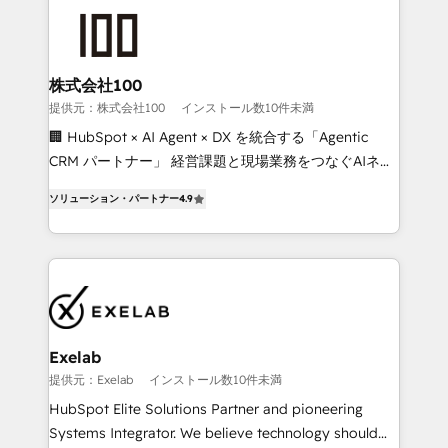
business systems. Built to serve growing mid-
market and enterprise organizations, our team
combines strong technical execution with real
business perspective. Many of our consultants have
株式会社100
scaled businesses themselves, giving us a practical
提供元：株式会社100
インストール数10件未満
understanding of what owners and operators need
🏢 HubSpot × AI Agent × DX を統合する「Agentic
as their systems, data, and processes evolve. Since
CRM パートナー」 経営課題と現場業務をつなぐAIネイ
2014, we’ve supported 1,400+ clients across a wide
ティブ・エージェンシーとして、HubSpot Eliteの実装
range of industries, including healthcare, software,
ソリューション・パートナー
4.9
力で顧客フロント業務を再設計します。 💡 100inc は何
B2B services, manufacturing, financial services and
をする会社か？ HubSpotを共通基盤に、AIエージェン
more. Whether clients are new to HubSpot or
トを組み込んだ顧客フロント業務（マーケティング・営
expanding into more advanced use cases, we focus
業・CS）を組織全体で設計・実装する日本のAIネイテ
on delivering clean, scalable, AI-ready systems that
ィブ・エージェンシーです。事業部・グループ会社・部
create long-term value and a consistently strong
門が分立する組織で、データと業務プロセスのサイロ化
client experience.
を、CRMを軸とした全社共通基盤に再構築します。意
Exelab
思決定者・PMO・現場担当者に並走します。 1️⃣
提供元：Exelab
インストール数10件未満
HubSpot導入・活用支援 顧客データの一元化から、
HubSpot Elite Solutions Partner and pioneering
GTMの見える化・自動化まで。全Hub統合運用、デー
Systems Integrator. We believe technology should