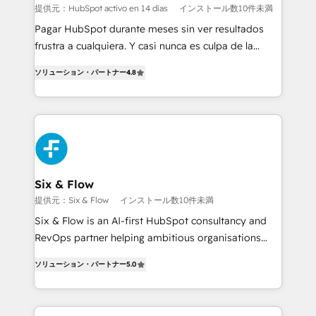
Sales Consulting • Marketing Automation What
提供元：HubSpot activo en 14 días
インストール数10件未満
makes us different? 🚀 Top 0.5% of global HubSpot
Pagar HubSpot durante meses sin ver resultados
agencies ⚙️ The strongest technical ability and
frustra a cualquiera. Y casi nunca es culpa de la
integration capabilities 💼 Consultative, long-term
herramienta: es del enfoque con el que se
partners who will embed ourselves into your
ソリューション・パートナー
4.8
implementó. Trabajamos con un catálogo de +80
business, processes and systems 🏢 We specialise in
casos de uso: cada uno resuelve un problema
working with mid-market and enterprise
concreto de tu operación en HubSpot. La entrega
organisations, global organisations and those with
toma de 1 a 3 semanas por caso, abordamos varios
complex use cases 🏆 CRM Implementation,
en paralelo cuando tiene sentido, y siempre
Platform Enablement, Custom Integration and
confirmamos resultados antes de seguir avanzando.
Onboarding Accredited 🔐 ISO27001 & ISO9001
Empiezas a ver resultados antes de que termine el
Six & Flow
Certified
mes. 🏆 HubSpot Partner of the Year 2022, máximo
提供元：Six & Flow
インストール数10件未満
reconocimiento del ecosistema. Elite Solutions
Six & Flow is an AI-first HubSpot consultancy and
Partner, el nivel más alto. +700 clientes
RevOps partner helping ambitious organisations
implementados en LATAM, Marcas como Hyatt,
grow with clarity, confidence, and intelligence.
Hospital ABC, Hogares Unión, Yves Rocher,
ソリューション・パートナー
5.0
Operating across the UK, Netherlands, Ireland, and
MacStore, Café Britt, Bella Piel, confiaron en
Canada, we’ve delivered thousands of successful
nosotros para impulsar la eficiencia de sus procesos
HubSpot projects for mid-market and enterprise