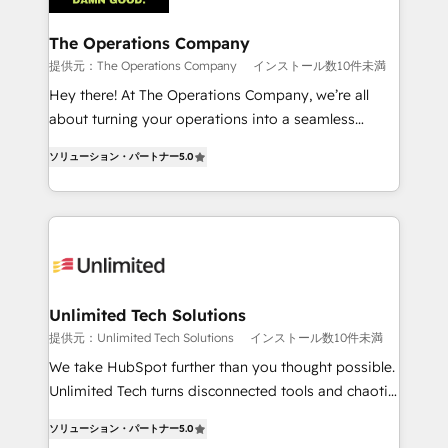
with intelligent automation to drive sustainable
growth. Our multidisciplinary team designs solutions
The Operations Company
that simplify complexity, boost performance, and
提供元：The Operations Company
インストール数10件未満
turn innovation into real impact. 🌍 Highlights •
Hey there! At The Operations Company, we’re all
HubSpot Partner since 2012 • 2022 EMEA Impact
about turning your operations into a seamless
Award: Best Integration • 150+ successful HubSpot
experience that powers real results. We specialize in
projects • Clients in 30+ industries • Proprietary
ソリューション・パートナー
5.0
transforming complex systems into efficient,
technology for integrations • Multilingual team:
scalable solutions that work across your entire
English, Spanish, Portuguese & Italian 👉 Grow
organization. We’re a unique blend of deep HubSpot
smarter with AI and HubSpot.
expertise, strategic thinking, and hands-on
operational know-how. We know that no two
businesses are alike, so we don’t do cookie-cutter
solutions. Instead, we dive in to understand your
Unlimited Tech Solutions
needs, goals, and challenges to deliver solutions that
提供元：Unlimited Tech Solutions
インストール数10件未満
fit like a glove. We’re committed to being both
We take HubSpot further than you thought possible.
highly effective and fun to work with. We believe in
Unlimited Tech turns disconnected tools and chaotic
efficient processes, as well as building great
processes into a seamless, high-performing revenue
relationships. Your success is our success, and we’re
ソリューション・パートナー
5.0
engine. We combine RevOps strategy with deep