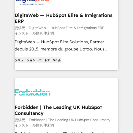
from other CRMs to HubSpot without data loss or
downtime. 🔹 RevOps Strategy: Align teams,
DigitaWeb — HubSpot Elite & Intégrations
ERP
processes, and data to drive revenue efficiency. 🔹
Integrations: Connect HubSpot with your tech stack
提供元：DigitaWeb — HubSpot Elite & Intégrations ERP
インストール数10件未満
for better adoption. 🔹 Custom Solutions: Build
DigitaWeb — HubSpot Elite Solutions, Partner
tailored apps, workflows, and configurations. We are
depuis 2015, membre du groupe Uptoo. Nous
SOC 2 Type II and ISO 27001 certified, reinforcing
aidons les ETI et PME B2B à unifier Marketing,
our commitment to data security and compliance. At
ソリューション・パートナー
5.0
Ventes et Service sur HubSpot grâce à la Revenue
OneMetric, we help revenue teams focus on the
Architecture : alignement des équipes, pipeline
OneMetric that matters most: revenue.
prévisible, croissance mesurable. 🔌 Intégrations
complexes : ERP (Divalto, Sage X3, Cegid, Pennylane,
Dynamics..), VOIP (Aircall, Ringover, Modjo), Shopify,
Oneflow. 💻 Développements custom : CRM UI
Extensions (React), Serverless Node.js, Custom
Forbidden | The Leading UK HubSpot
Consultancy
Objects, thèmes HubL, agents IA & Breeze AI. 🎯
Secteurs : Industrie, Distribution B2B, SaaS, Services
提供元：Forbidden | The Leading UK HubSpot Consultancy
インストール数10件未満
B2B, Immobilier, Viticulture, Finance. 🚀 Nos livrables