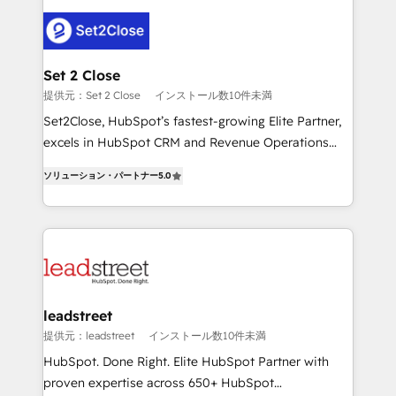
en HubSpot. No necesitas tener todas las
clients worldwide, with over 10 years experience. We
respuestas para empezar. Te ayudamos a identificar
combine HubSpot, data, and AI to design connected
el primer caso de uso que más impacto te dará.
go-to-market systems that align people, process,
Solo continúas si ves valor real en los primeros 14
and technology for predictable, scalable revenue
Set 2 Close
días.
growth. Our expertise spans RevOps, CRM and data
提供元：Set 2 Close
インストール数10件未満
architecture, AI enablement, and strategic marketing,
Set2Close, HubSpot’s fastest-growing Elite Partner,
delivered through our proprietary FLAIR framework
excels in HubSpot CRM and Revenue Operations
for responsible AI adoption. As a HubSpot Elite
(RevOps) services to boost B2B sales and growth.
Partner and ISO 27001:2022 certified consultancy,
ソリューション・パートナー
5.0
As a top HubSpot Elite Partner, we specialize in
we blend strategy, creativity, and technology to help
custom HubSpot CRM solutions. Our experts design,
organisations scale smarter and grow stronger.
implement, and optimize systems to enhance user
experience, functionality, and adoption across sales,
marketing, and service teams. From setup to
refinement, we streamline workflows, improve lead
management, and speed up deal closures. With 500+
leadstreet
projects completed, our Agile approach ensures your
提供元：leadstreet
インストール数10件未満
HubSpot CRM drives measurable results. Our
HubSpot. Done Right. Elite HubSpot Partner with
RevOps services align your sales, marketing, and
proven expertise across 650+ HubSpot