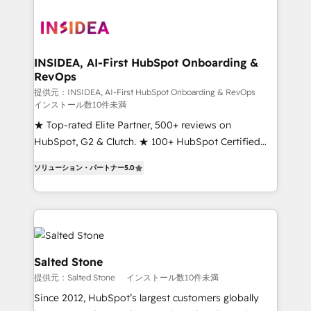
INSIDEA, AI-First HubSpot Onboarding &
RevOps
提供元：INSIDEA, AI-First HubSpot Onboarding & RevOps
インストール数10件未満
★ Top-rated Elite Partner, 500+ reviews on
HubSpot, G2 & Clutch. ★ 100+ HubSpot Certified
Experts & Trainers across the team ★ 1,500+
ソリューション・パートナー
5.0
implementations across five continents ★ AI-First,
RevOps-led, Onboarding obsessed ★ Company of
the Year 2024/25 INSIDEA helps growing companies
turn HubSpot into a revenue engine. We onboard
your team, migrate your data, and build AI-powered
workflows that drive adoption from week one, in
Salted Stone
your time zone. What we do ➤ Onboarding: Live in
提供元：Salted Stone
インストール数10件未満
weeks, with workflows built around your business,
Since 2012, HubSpot’s largest customers globally
not a template. ➤ Migration: Move from any legacy