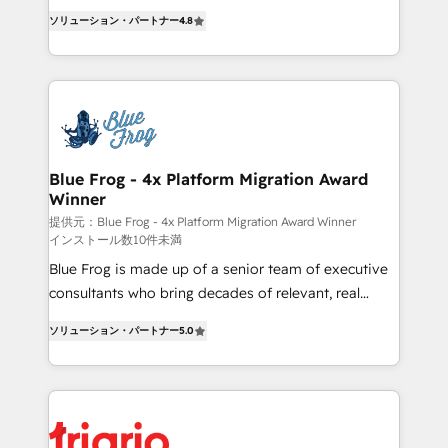
CRM, Solutions Architecture, Onboarding , Data
HubSpot CRM Partner offering you a roadmap on
ソリューション・パートナー
4.8
Migration, Custom Integration & Platform
maximizing EBITDA and achieving Commercial
Enablement -Onboarded over 500 businesses to
Excellence. With our targeted processes, we
HubSpot -Top 1% of partners worldwide -In-house
strengthen your digital transformation and minimize
team of 25+ experts Contact us today to help you
costs. As HubSpot's Advanced Accredited CRM
get more from your investment in HubSpot.
Implementation partner, we provide expertise to
www.bbdboom.com
drive your business forward. Since 2015 we are fully
dedicated to HubSpot and with an experienced
Blue Frog - 4x Platform Migration Award
Winner
team (50+), we work with reputable companies in
B2B sectors such as manufacturing, SaaS and
提供元：Blue Frog - 4x Platform Migration Award Winner
インストール数10件未満
business services. We prepare a customized
Blue Frog is made up of a senior team of executive
business case that demonstrates the value and
consultants who bring decades of relevant, real
impact of your digital transformation, including a
world experience to our client engagements. "Blue
detailed financial rationale with a focus on ROI and
ソリューション・パートナー
5.0
Frog is a top, trusted partner in HubSpot's
TCO. As a trusted extension of your team, we
ecosystem for a reason. Their team brings over a
believe in the power of partnership. Together, we
decade of experience to the table, along with deep
embark on a transformational journey that sets your
knowledge of the HubSpot platform and strategies
business up for long-term success. Unlock your
for driving growth. They are committed to helping
business. If not now, when?