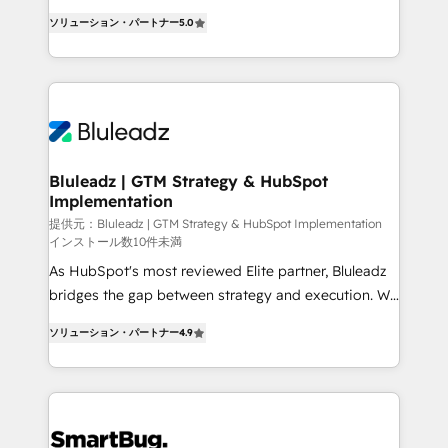
タ品質設計、グループ横断のCRM統合に対応します。
serve business strategy, not the other way around.
2️⃣ AIエージェント組織構築 営業・マーケティング業務
ソリューション・パートナー
5.0
Every engagement begins with clear objectives,
の一部をAIが自律実行する組織への移行を設計・実装。
customer journey mapping, and measurable KPIs.
Breeze・Claude等をHubSpotと連携させ、役割定義・
Only then we architect solutions. The question is
運用ルール・成果指標まで含めて設計します。 3️⃣ 全社
never which features to activate, but which
DX × AI推進のPMO伴走支援 複数部門をまたぐDX×AI変
outcomes to deliver. -SYSTEM INTEGRATION-
革を、構想から実装・定着までPMOとして主導。「設
Connectors, workflows, and data architectures that
定の代行ではなく、設計の責任」を引き受け、部門横断
make HubSpot the operational hub, integrated with
Bluleadz | GTM Strategy & HubSpot
の統合・浸透・変革管理を実行します。 ▸ CMS戦略設
Implementation
SAP, Microsoft Dynamics, custom ERPs, and any
計・構築：リード獲得・CVR・SEOを前提にした情報設
enterprise platform. Proprietary apps extend
提供元：Bluleadz | GTM Strategy & HubSpot Implementation
計・導線設計・テンプレート設計をContent Hubで一体
インストール数10件未満
HubSpot beyond standard configurations. -AI-
提供。 ▸ 既存CRM・MAからの移行支援：Salesforce・
As HubSpot's most reviewed Elite partner, Bluleadz
FIRST- AI across customer-facing operations to
Marketo・Pardot等からの移行、カスタム設計、履歴
bridges the gap between strategy and execution. We
accelerate decisions, streamline processes, and
データ移行と活用設計まで。 ▸ AEO対応：ChatGPT・
don't just "set up tools" — we install the GTM
unlock efficiency at scale. From predictive
ソリューション・パートナー
4.9
Perplexity等のAI検索からの流入・引用を前提にコンテ
Operating System (GTM OS) to align your leadership
intelligence to conversational AI, we turn data into
ンツとサイト構造を最適化。 🏆 なぜ100incを選ぶの
and engineer a portal that drives predictable
action and automation into competitive advantage.
か？ ✓ HubSpot Eliteパートナー認定 ✓ HubSpotアワ
revenue velocity. 🚀 GTM Strategy & Alignment
✦ 150+ implementations ✦ 100+ certifications ✦ 7
ード受賞・HUGリーダー ✓ ISO27001:2022 /
Workshops & Sprints: Identify "Valleys of Death"
accreditations
ISO9001:2015 取得 ✓ 400社以上の導入実績 ✓
stalling growth. Fix your ICP, Math, and Story to stop