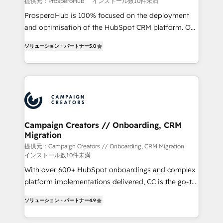
提供元：ProsperoHub
インストール数10件未満
ProsperoHub is 100% focused on the deployment
and optimisation of the HubSpot CRM platform. Our
highly experienced team of solutions experts will
ソリューション・パートナー
5.0
ensure that you achieve maximum adoption and
ROI from your HubSpot investment. Use our
extensive HubSpot, sales, marketing, service and
integrations expertise to lead your team on their
HubSpot journey, design and implement your
processes and skilfully bring your revenue
infrastructure to life. Our collaborative approach
Campaign Creators // Onboarding, CRM
Migration
keeps you in control whilst we plan and support the
route to your revenue goals. We have successfully
提供元：Campaign Creators // Onboarding, CRM Migration
インストール数10件未満
supported over 500 organisations with HubSpot
With over 600+ HubSpot onboardings and complex
implementation, optimisation, training, and
platform implementations delivered, CC is the go-to
adoption assurance. Our tried and tested Roadmap
Elite Solutions Partner for businesses ready to
methodology will ensure that you receive the best
ソリューション・パートナー
4.9
migrate, replatform, and scale smarter. We specialize
deployment experience possible. Whether you are
in high-impact CRM and CMS migrations and
new to HubSpot or seeking to turn around a poor