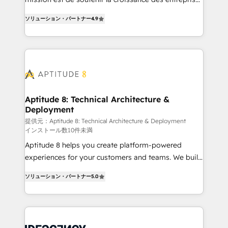
rapidement vos enjeux et intégrons parfaitement
B2B à travers l’acquisition de nouveaux clients,
HubSpot dans votre organisation. Pour toute
ソリューション・パートナー
4.9
l'intégration CRM et le développement des revenus
question technique ou besoin de structuration de
auprès de vos comptes existants. En France et à
votre projet HubSpot, contactez notre équipe pour
l'international, nous travaillons avec des ETI
un échange dédié.
ambitieuses, des grands groupes voulant aller au-
delà d’une simple transformation digitale et des
startups florissantes. Nos 3 grandes expertises sont :
➤ L’intégration de CRM et de méthodologie RevOps
Aptitude 8: Technical Architecture &
Deployment
pour aligner les équipes marketing, commerciales et
support client (data migration, synchronisation API,
提供元：Aptitude 8: Technical Architecture & Deployment
インストール数10件未満
audit et maintenance) ➤ La création de sites internet
Aptitude 8 helps you create platform-powered
de conversion qui transforment les visiteurs en
experiences for your customers and teams. We build
opportunités d'affaires ➤ La mise en place de
multi-hub solutions and orchestrate operations
stratégies d'acquisition marketing (SEO, SEA,
ソリューション・パートナー
5.0
across your entire tech stack. Aptitude 8 is trusted
inbound, automatisation marketing, ABM, IA,
by top brands such as Lenovo, Bluetooth,
emailing) Informations clés : - 10 ans d'expérience -
International Sports Sciences Association, SXSW,
100+ intégrations CRM HubSpot réussies - 40
Notion, Soundcloud, American Nurses Association,
experts conseil - 150 certifications HubSpot