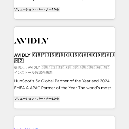
growth. As a triple-accredited HubSpot Solutions
ソリューション・パートナー
5.0
Partner, we specialize in both strategic RevOps
planning and hands-on technical execution - building
the operational foundation companies need to
thrive. Industries we specialize in: - Manufacturing -
Healthcare - Financial Services - Managed IT (MSP) -
Franchises - Professional Services - And more! How
we help: ✔️ Full HubSpot implementations and portal
AVIDLY 🇬🇧🇫🇮🇸🇪🇩🇰🇺🇸🇨🇦🇳🇴🇩🇪🇦🇺
🇳🇿
optimization ✔️ Data migrations, CRM architecture,
and reporting foundations ✔️ Custom integrations
提供元：AVIDLY 🇬🇧🇫🇮🇸🇪🇩🇰🇺🇸🇨🇦🇳🇴🇩🇪🇦🇺🇳🇿
インストール数10件未満
and workflow automation ✔️ User adoption
HubSpot’s 5x Global Partner of the Year and 2024
programs, training, and enablement Through project-
EMEA & APAC Partner of the Year. The world’s most
based engagements and ongoing RevOps
experienced and fully accredited HubSpot Solutions
partnerships, we guide organizations through the
ソリューション・パートナー
5.0
Partner. 🚀 With 2,750+ HubSpot projects delivered
revenue maturity model - delivering the right
and 370+ specialists across EMEA, APAC and NAM,
improvements at the right time so operations
we de-risk complex CRM programmes and
evolve strategically and sustainably as the business
accelerate ROI across every HubSpot Hub. 🧭 From
grows.