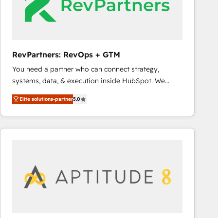
RevPartners: RevOps + GTM
You need a partner who can connect strategy,
systems, data, & execution inside HubSpot. We
bridge the gap where most agencies fall short by
Elite solutions-partner
5.0
combining GTM strategy with technical execution to
solve the right problem with the right solution. As the
only firm in the world to hold Elite Partner
Accreditations with both HubSpot and Clay, our
clients gain a unique advantage in CRM architecture,
pipeline generation, data intelligence, and go-to-
market execution. Why B2B Businesses Choose RP: -
Secure: Soc2 compliant 🛡️ - Pricing: Implementations
starting at $1,5k 💵 - Speed: Launch in 14 days ⚡ -
Global: 75+ RPers across five continents 🌐 - Scale: