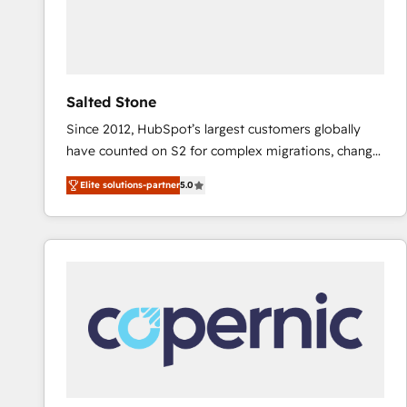
Salted Stone
Since 2012, HubSpot’s largest customers globally
have counted on S2 for complex migrations, change
management, systems integration, and creative
Elite solutions-partner
5.0
solutions that deliver measurable impact and
transform brand experiences As one of the few full-
service creative agencies in the HubSpot
ecosystem, we blend strategy, technology, & award-
winning design to build scalable, globally
regionalized HubSpot websites, integrated
marketing campaigns, & RevOps frameworks that
fuel long-term success We connect the entire
customer lifecycle through seamless integrations,
ensure long-term adoption with change-