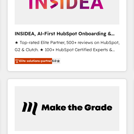
INSIDEA, AI-First HubSpot Onboarding &
RevOps
★ Top-rated Elite Partner, 500+ reviews on HubSpot,
G2 & Clutch. ★ 100+ HubSpot Certified Experts &
Trainers across the team ★ 1,500+ implementations
Elite solutions-partner
5.0
across five continents ★ AI-First, RevOps-led,
Onboarding obsessed ★ Company of the Year
2024/25 INSIDEA helps growing companies turn
HubSpot into a revenue engine. We onboard your
team, migrate your data, and build AI-powered
workflows that drive adoption from week one, in
your time zone. What we do ➤ Onboarding: Live in
weeks, with workflows built around your business,
not a template. ➤ Migration: Move from any legacy
CRM. Zero downtime, full data integrity. ➤