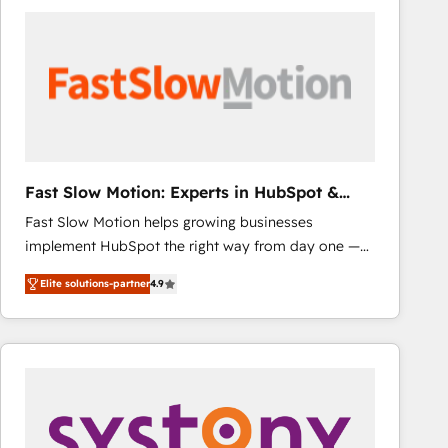
consistently ranked among their top 5 partners
worldwide, and with over 15 years in the ecosystem,
Huble has built a track record that speaks for itself.
One company, one operating model, delivering
across offices and consulting teams in the UK, USA,
Canada, Germany, France, Belgium, Singapore, and
South Africa. Certified compliant with ISO/IEC
27001:2022 and ISO 9001:2015 across all seven
Fast Slow Motion: Experts in HubSpot &
international offices and 175+ employees.
Salesforce
Fast Slow Motion helps growing businesses
implement HubSpot the right way from day one —
with the flexibility to scale as complexity increases.
Elite solutions-partner
4.9
Highly certified in both HubSpot and Salesforce, we
bring deep experience in CRM implementation,
integrations, and data migration across modern
business systems. Built to serve growing mid-
market and enterprise organizations, our team
combines strong technical execution with real
business perspective. Many of our consultants have