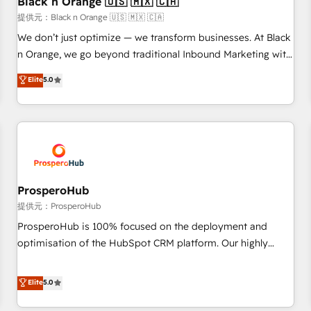
Black n Orange 🇺🇸 🇲🇽 🇨🇦
manufacturing, SaaS and business services. We prepare a
提供元：Black n Orange 🇺🇸 🇲🇽 🇨🇦
customized business case that demonstrates the value and
We don’t just optimize — we transform businesses. At Black
impact of your digital transformation, including a detailed
n Orange, we go beyond traditional Inbound Marketing with
financial rationale with a focus on ROI and TCO. As a trusted
our exclusive methodologies: BOOMS and BOOST. Together,
Elite
5.0
extension of your team, we believe in the power of
they form a powerful combination that has driven success
partnership. Together, we embark on a transformational
for over 800 businesses worldwide. As Elite HubSpot
journey that sets your business up for long-term success.
Partners, we specialize in crafting high-performance growth
Unlock your business. If not now, when?
strategies that integrate data-driven marketing, automation,
and revenue intelligence to help companies scale faster and
smarter. 🔹 BOOMS: Demand generation for all your buyers
With BOOMS, you invest in 100% of your buyers,
ProsperoHub
accelerating your growth and positioning yourself as an
提供元：ProsperoHub
undisputed leader. 🔹 BOOST: Optimize your digital
ProsperoHub is 100% focused on the deployment and
transformation process A methodology designed to
optimisation of the HubSpot CRM platform. Our highly
implement HubSpot effectively and optimize your digital
experienced team of solutions experts will ensure that you
processes. 🔹 Trusted by Industry Leaders With an average
achieve maximum adoption and ROI from your HubSpot
Elite
5.0
rating of 4.9/5 and a proven track record of business
investment. Use our extensive HubSpot, sales, marketing,
transformation, our growth-first approach has helped
service and integrations expertise to lead your team on