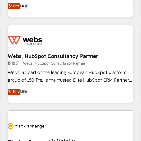
l'international, dans des secteurs variés : SaaS, immobilier,
marketing complexity into measurable, scalable growth.
Elite
5.0
industrie, éducation, banque & assurance, transport &
From onboarding to enterprise-grade campaigns, our in-
logistique.
house team builds scalable strategies that drive long-term
revenue. ⚙️ HubSpot Integration & Optimization • Seamless
CRM, CMS, and automation setup • Complex platform
migrations and data cleanups • Custom APIs and third-party
integrations 📈 End-to-End Revenue Acceleration • Lifecycle
marketing and pipeline growth programs • Sales
Webs, HubSpot Consultancy Partner
enablement tools and CRM optimization • Retention
提供元：Webs, HubSpot Consultancy Partner
strategies with customer journey mapping 🏅 Elite-Level
Webs, as part of the leading European HubSpot platform
HubSpot Execution • 750+ onboardings and 2,000+
group of 150 Fte, is the trusted Elite HubSpot CRM Partner
implementations • Deep expertise across marketing, sales,
offering you a roadmap on maximizing EBITDA and
Elite
4.8
and service hubs • Built-in flexibility for startups to global
achieving Commercial Excellence. With our targeted
brands
processes, we strengthen your digital transformation and
minimize costs. As HubSpot's Advanced Accredited CRM
Implementation partner, we provide expertise to drive your
business forward. Since 2015 we are fully dedicated to
HubSpot and with an experienced team (50+), we work
with reputable companies in B2B sectors such as