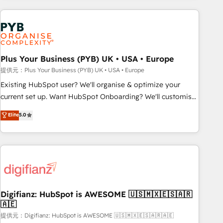
(coast to coast), our services are offered in both English &
Digital Marketing, Answer Engine Optimisation, and
French.
Generative Engine Optimisation (AI Search), HubSpot
Content Hub, WordPress development, B2B SEO, paid
media, and content. We work with enterprise and growth-
led companies across technology, professional services,
Plus Your Business (PYB) UK • USA • Europe
financial services and industrial sectors. Offices in
提供元：Plus Your Business (PYB) UK • USA • Europe
Johannesburg, Cape Town and London. 500+ HubSpot CRM
Existing HubSpot user? We'll organise & optimize your
implementations delivered. AI visibility coverage across
current set up. Want HubSpot Onboarding? We'll customise
ChatGPT, Claude, Perplexity, Gemini and Google AI
your CRM & automate your business processes. Welcome
Elite
5.0
Overviews. HubSpot Impact Award - Customer First
to our Profile! We can help with... • CRM implementation,
HubSpot Impact Award - Integrations Innovation HubSpot
reports & workflows, and team training • CRM migration:
Impact Award - Platform Migration Excellence HubSpot
Salesforce, Pipedrive, Dynamics etc • Technical projects inc.
Impact Award - Platform Excellence 35+ full-time HubSpot
Custom API integrations & ERP systems inc. SAP and
professionals.
Netsuite A little about us... • Boutique 'Elite' Team (12 super
skilled members) • 150+ Clients for Sales Hub, Marketing
Hub, Service Hub, Data Hub and Website (CMS) • ISO/IEC
Digifianz: HubSpot is AWESOME 🇺🇸🇲🇽🇪🇸🇦🇷
🇦🇪
27001:2022, ISO 9001:2015 and now... ISO 42001: 2023
certified • Exclusive AI 'GuardHub' governance framework,
提供元：Digifianz: HubSpot is AWESOME 🇺🇸🇲🇽🇪🇸🇦🇷🇦🇪