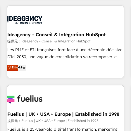
brands dominate their markets.
their HubSpot journey, design and implement your
processes and skilfully bring your revenue infrastructure to
life. Our collaborative approach keeps you in control whilst
we plan and support the route to your revenue goals. We
Ideagency - Conseil & Intégration HubSpot
have successfully supported over 500 organisations with
HubSpot implementation, optimisation, training, and
提供元：Ideagency - Conseil & Intégration HubSpot
adoption assurance. Our tried and tested Roadmap
Les PME et ETI françaises font face à une décennie décisive.
methodology will ensure that you receive the best
D'ici 2030, une vague de consolidation va recomposer le
deployment experience possible. Whether you are new to
marché. Seules survivront les entreprises qui auront réussi
Elite
4.9
HubSpot or seeking to turn around a poor install, our team
leur transformation. Le problème ? 58% des dirigeants
have the change management expertise to deliver the
savent que l'IA est vitale pour leur survie. Mais 57% n'ont
solutions you need.
aucune stratégie. Et 43% ne maîtrisent même pas leurs
données. C'est le paradoxe français : conscience totale,
action nulle. La solution s'appelle l'Entreprise Augmentée. Ce
n'est pas une entreprise qui utilise l'IA. C'est une
organisation qui a réussi la symbiose entre l'expertise
Fuelius | UK • USA • Europe | Established in 1998
humaine et l'intelligence artificielle. Pas pour remplacer
提供元：Fuelius | UK • USA • Europe | Established in 1998
l'humain, mais pour l'augmenter. Chez Ideagency, nous
Fuelius is a 25-year-old digital transformation, marketing