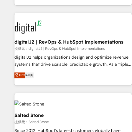
定着までPMOとして主導。「設定の代行ではなく、設計の責
through expert-led services, smart agents, and purpose-
任」を引き受け、部門横断の統合・浸透・変革管理を実行しま
built apps, tailored to your business. Together, we unlock
す。 ▸ CMS戦略設計・構築：リード獲得・CVR・SEOを前提に
results, fast. ⚙️CRM & RevOps: Align all Hubs to your buyer
した情報設計・導線設計・テンプレート設計をContent Hubで
journey for clean data, scalability, & reporting. 🎯Demand
一体提供。 ▸ 既存CRM・MAからの移行支援：Salesforce・
Gen & ABM: Drive pipeline with inbound, ABM, AEO, SEO, &
Marketo・Pardot等からの移行、カスタム設計、履歴データ移
paid media. 👩‍💻Web Design: Build high-performing
digitalJ2 | RevOps & HubSpot Implementations
行と活用設計まで。 ▸ AEO対応：ChatGPT・Perplexity等のAI
websites with UX, messaging, & conversion strategy that
提供元：digitalJ2 | RevOps & HubSpot Implementations
検索からの流入・引用を前提にコンテンツとサイト構造を最適
drive results. 🤖AI Strategy: Activate Breeze Agents,
digitalJ2 helps organizations design and optimize revenue
化。 🏆 なぜ100incを選ぶのか？ ✓ HubSpot Eliteパートナー
configure HubSpot AI, & maximize AEO with tailored AI
systems that drive scalable, predictable growth. As a triple-
認定 ✓ HubSpotアワード受賞・HUGリーダー ✓
services. 🧩Integrations: Extend HubSpot with custom
accredited HubSpot Solutions Partner, we specialize in both
Elite
5.0
ISO27001:2022 / ISO9001:2015 取得 ✓ 400社以上の導入実績
integrations, hosting, & maintenance.
strategic RevOps planning and hands-on technical
✓ HubSpot大百科 出版 CRM・AI活用に関するご相談、現状整
execution - building the operational foundation companies
理の壁打ちなど、構想段階からお気軽にお問い合わせくださ
need to thrive. Industries we specialize in: - Manufacturing -
い。
Healthcare - Financial Services - Managed IT (MSP) -
Franchises - Professional Services - And more! How we
help: ✔️ Full HubSpot implementations and portal
Salted Stone
optimization ✔️ Data migrations, CRM architecture, and
提供元：Salted Stone
reporting foundations ✔️ Custom integrations and workflow
Since 2012, HubSpot’s largest customers globally have