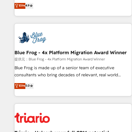
développement des revenus auprès de vos comptes
Elite
4.9
existants. En France et à l'international, nous travaillons
avec des ETI ambitieuses, des grands groupes voulant aller
au-delà d’une simple transformation digitale et des startups
florissantes. Nos 3 grandes expertises sont : ➤ L’intégration
de CRM et de méthodologie RevOps pour aligner les
équipes marketing, commerciales et support client (data
Blue Frog - 4x Platform Migration Award Winner
migration, synchronisation API, audit et maintenance) ➤ La
création de sites internet de conversion qui transforment
提供元：Blue Frog - 4x Platform Migration Award Winner
les visiteurs en opportunités d'affaires ➤ La mise en place
Blue Frog is made up of a senior team of executive
de stratégies d'acquisition marketing (SEO, SEA, inbound,
consultants who bring decades of relevant, real world
automatisation marketing, ABM, IA, emailing) Informations
experience to our client engagements. "Blue Frog is a top,
Elite
5.0
clés : - 10 ans d'expérience - 100+ intégrations CRM
trusted partner in HubSpot's ecosystem for a reason. Their
HubSpot réussies - 40 experts conseil - 150 certifications
team brings over a decade of experience to the table, along
HubSpot cumulées
with deep knowledge of the HubSpot platform and
strategies for driving growth. They are committed to
helping our customers grow and finding solutions that fit
their unique business needs. We are thrilled to have Blue
Frog in the HubSpot ecosystem leading the way for