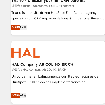
Triario - Unleash your full CRM potential
customers!" - Yamini Rangan, CEO of HubSpot “Our
提供元：Triario - Unleash your full CRM potential
experience with the team at Blue Frog has been nothing
Triario is a results-driven HubSpot Elite Partner agency
short of extraordinary. Their years of experience and quality
specializing in CRM implementations & migrations, Revenue
of skilled staff has earned them a trusted reputation within
Operations, Custom Integrations, Custom AI agents and AI-
Elite
5.0
the HubSpot ecosystem as a reliable partner capable of
ready Website Design With over 15 years of experience, we
delivering remarkable experiences for our most
help companies bridge the gap between marketing, sales,
sophisticated clients.” - Brian Garvey, VP, Solutions Partner
and customer success through smart automation, data
Program, HubSpot.
hygiene, and tailored HubSpot solutions. Our clients choose
us because we blend the expertise of a global consultancy
with the care and agility of a boutique firm. At Triario, we’re
big enough to deliver but small enough to listen. Our
HAL Company AR COL MX BR CH
Services: HubSpot implementations & data migration
提供元：HAL Company AR COL MX BR CH
Custom AI agents Revenue Operations API integrations AI-
Único partner en Latinoamérica con 8 acreditaciones de
ready Website design Let’s turn your CRM into your growth
HubSpot. +700 empresas implementaciones en
engine!
Latinoamérica. 6 Certified Trainers certificados por
HubSpot Academy. 167 reseñas verificadas por HubSpot.
Elite
4.9
Somos una consultora técnica y no una agencia de
marketing que también vende HubSpot. Mientras otros