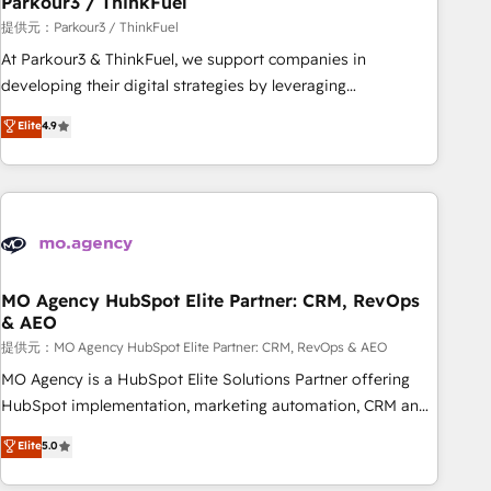
Parkour3 / ThinkFuel
Développement des interfaces avec vos logiciels métiers ⚙️
提供元：Parkour3 / ThinkFuel
Configuration de la plateforme HubSpot 📈 Configuration
At Parkour3 & ThinkFuel, we support companies in
de rapports et tableaux de bord 🤝 Book Process &
developing their digital strategies by leveraging
Guidelines utilisateurs 🎓 Formations des utilisateurs
technologies and automating their marketing and sales
Elite
4.9
processes to generate growth. Our offer spans from
Strategy to Operations. We specialize in CRM onboarding
and implementation, web design, sales & marketing
automation, and digital marketing. With extensive
experience working with tech companies and
manufacturers since 2002, we are committed to
empowering our clients and developing their autonomy. Get
MO Agency HubSpot Elite Partner: CRM, RevOps
& AEO
to grips with HubSpot through guided implementation and
seamless integration of the CRM platform into your digital
提供元：MO Agency HubSpot Elite Partner: CRM, RevOps & AEO
ecosystem. Would you like support in deploying your
MO Agency is a HubSpot Elite Solutions Partner offering
inbound marketing strategy? We'll provide support tailored
HubSpot implementation, marketing automation, CRM and
to your needs and sales objectives. With 125+ certifications,
RevOps consulting, data architecture, sales enablement,
Elite
5.0
we are part of the most certified Canadian agencies, and we
lifecycle automation, lead scoring and revenue reporting.
both hold Onboarding Accreditations. Based in Canada
HubSpot, Salesforce and integrated enterprise stacks.