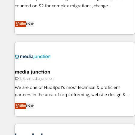
automation ✔️ User adoption programs, training, and
counted on S2 for complex migrations, change
enablement Through project-based engagements and
management, systems integration, and creative solutions
ongoing RevOps partnerships, we guide organizations
that deliver measurable impact and transform brand
Elite
5.0
through the revenue maturity model - delivering the right
experiences As one of the few full-service creative agencies
improvements at the right time so operations evolve
in the HubSpot ecosystem, we blend strategy, technology,
strategically and sustainably as the business grows.
& award-winning design to build scalable, globally
regionalized HubSpot websites, integrated marketing
campaigns, & RevOps frameworks that fuel long-term
success We connect the entire customer lifecycle through
seamless integrations, ensure long-term adoption with
media junction
change-management programs, and align marketing, sales,
提供元：media junction
and service to drive sustainable growth With 6 key
We are one of HubSpot's most technical & proficient
HubSpot accreditations and experience across hundreds of
partners in the area of re-platforming, website design &
organizations in dozens of industries, there’s a good chance
development. We specialize in multi-hub implementations
Elite
5.0
one of our globally integrated teams has worked with
for mid-market & enterprise companies. We are woman-
clients just like you Let’s explore whether S2 is the partner
owned, powered by coffee, and we ❤️ dogs. We produce
you’ve been looking for...and get your next big initiative
award-winning work for our clients. 🏆2023 Technical
moving!
Expertise Impact Award 🏆2022 Technical Expertise Impact