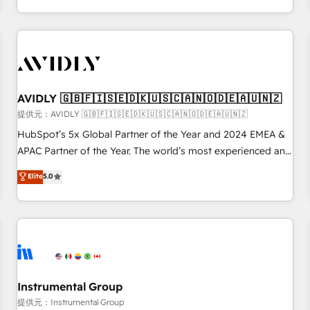
Scale with less headcount ...by using HubSpot's full
capabilities. 🤓 What do you get? 🤓 Our client's are too
busy to learn the ins-and-outs of HubSpot. We give you a
Personal Consultant + Tech Team to handle the heavy lifting
of mapping out AND building your ideal system. + Get best
AVIDLY 🇬🇧🇫🇮🇸🇪🇩🇰🇺🇸🇨🇦🇳🇴🇩🇪🇦🇺🇳🇿
practices and 'don't know what you don't know'
recommendations to maximize conversions! OTF is an Elite
提供元：AVIDLY 🇬🇧🇫🇮🇸🇪🇩🇰🇺🇸🇨🇦🇳🇴🇩🇪🇦🇺🇳🇿
Partner (top 1% of 6,500+ Partners) and was named 2023
HubSpot’s 5x Global Partner of the Year and 2024 EMEA &
HubSpot Partner of the Year 💥 Trusted by 2,500+
APAC Partner of the Year. The world’s most experienced and
companies to help them scale and close more business, by
fully accredited HubSpot Solutions Partner. 🚀 With 2,750+
Elite
5.0
using HubSpot (the right way). ⭐️ Here's more info:
HubSpot projects delivered and 370+ specialists across
www.onthefuze.com/hubspot-admin Contact us to learn
EMEA, APAC and NAM, we de-risk complex CRM
more!
programmes and accelerate ROI across every HubSpot
Hub. 🧭 From multi-region migrations to AI-powered
automation, we turn complexity into clarity, human at global
scale. 🏆 HubSpot’s CEO called us “the partner of the
future.” Others agree it is proof of trust built through
Instrumental Group
measurable impact.
提供元：Instrumental Group