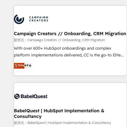
aprenden, nosotros ya implementamos HubSpot,
desarrollamos integraciones con otras plataformas, ERPs,
LMS y cientos de aplicativos de negocios en +110 empresas
de la región. Con presencia en Argentina, México, Colombia,
Campaign Creators // Onboarding, CRM Migration
Perú, Chile, Brasil y casa matriz en España formamos parte
de un grupo empresarial con más de 20 años de
提供元：Campaign Creators // Onboarding, CRM Migration
trayectoria.
With over 600+ HubSpot onboardings and complex
platform implementations delivered, CC is the go-to Elite
Solutions Partner for businesses ready to migrate,
Elite
4.9
replatform, and scale smarter. We specialize in high-impact
CRM and CMS migrations and onboarding from platforms
like Salesforce, NetSuite, Zoho, Pardot, Marketo, Microsoft
Dynamics, Wix, WordPress and legacy CRMs, turning
fragmented systems into unified, growth-ready HubSpot
architectures that accelerate revenue operations and
performance. - Multi-object CRM migration, cleanup, and
BabelQuest | HubSpot Implementation &
Consultancy
implementation. - Pre-built and custom integrations across
your full tech stack. - Custom object setup, CMS builds, and
提供元：BabelQuest | HubSpot Implementation & Consultancy