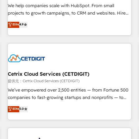
We help companies scale with HubSpot. From small
projects to growth campaigns, to CRM and websites. Hire
an agency that's experienced in every inch of HubSpot and
Elite
4.9
willing to work hand-in-hand with your team to simplify the
complex and build a better experience for your team and
customers.
Cetrix Cloud Services (CETDIGIT)
提供元：Cetrix Cloud Services (CETDIGIT)
We’ve empowered over 2,500 entities — from Fortune 500
companies to fast-growing startups and nonprofits — to
streamline operations, scale revenue, and unlock the full
Elite
5.0
potential of HubSpot. With deep technical and industry
expertise, we fuse automation, integration, and AI
innovation to deliver lasting impact. We specialize in: •
Turnkey and end-to-end HubSpot implementations •