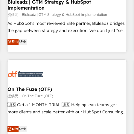
Bluleadz | GTM Strategy & HubSpot
Implementation
提供元：Bluleadz | GTM Strategy & HubSpot Implementation
As HubSpot's most reviewed Elite partner, Bluleadz bridges
the gap between strategy and execution. We don't just "set
up tools" — we install the GTM Operating System (GTM OS)
Elite
4.9
to align your leadership and engineer a portal that drives
predictable revenue velocity. 🚀 GTM Strategy & Alignment
Workshops & Sprints: Identify "Valleys of Death" stalling
growth. Fix your ICP, Math, and Story to stop "accelerating a
mess." ⚙️ Elite Engineering & AI Scalable Architecture: Zero-
technical-debt setup across all Hubs, validated by our 7
HubSpot Accreditations. AI-Powered RevOps: Breeze AI,
On The Fuze (OTF)
custom AI agents, and high-integrity migrations for total
提供元：On The Fuze (OTF)
reporting clarity. Security & Compliance: SOC 2 Type II and
🇺🇸 Get a 1 MONTH TRIAL 🇺🇸 Helping lean teams get
HIPAA attested for enterprise-grade data security. 🏆 Why
more clients and scale better with our HubSpot Consulting
Bluleadz? GTM OS Partner | 16+ Years Experience | 1,000+
& 'Done For You' Services. 🚀 Who We Work With 🚀 We
Five-Star Reviews
help lean, growing companies: - Win more business -
Elite
4.9
Reduce no-shows - Improve lead & deal conversion rates -