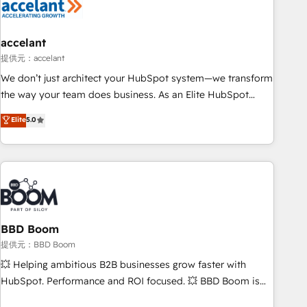
Marketing & sales solutions: digital marketing, advertising,
campaigns, content and design We connect people, data
and technology to improve customer experiences. With our
accelant
bright people, exciting ideas and can-do mentality, we
提供元：accelant
ensure revenue growth on a daily basis. So tell us your
We don’t just architect your HubSpot system—we transform
challenge; our passionate and growth driven team of 100+
the way your team does business. As an Elite HubSpot
experts is ready for you! Driving digital growth |
Solutions Partner, we specialize in creating tailored, end-to-
Elite
5.0
www.brightdigital.com
end CRM solutions that accelerate growth, improve
operational efficiency, and ensure faster time to value on
HubSpot. What sets us apart? Our people-centric approach.
From day one, our team takes the time to deeply
understand your unique needs, crafting custom strategies
that deliver impactful results. Our mission is to empower
you to unlock HubSpot’s full potential—faster. Through
BBD Boom
expert training, unmatched responsiveness, and ongoing
提供元：BBD Boom
support, we equip your team to adopt new systems with
💥 Helping ambitious B2B businesses grow faster with
confidence and achieve a unified, data-driven approach to
HubSpot. Performance and ROI focused. 💥 BBD Boom is
customer engagement.
the HubSpot partner that can help you to HubSpot Better.