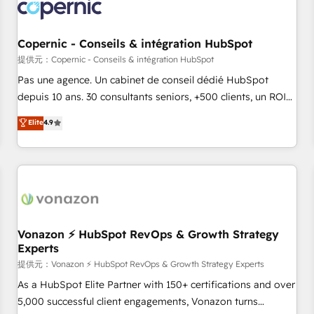
Onboarding for Sales, Service, Marketing & Content Hubs •
AI voice and chat agents, predictive automation, and smart
workflows • Salesforce + HubSpot integration • Website
Copernic - Conseils & intégration HubSpot
design and CMS development • ERP integration: SAP,
提供元：Copernic - Conseils & intégration HubSpot
NetSuite, Microsoft Dynamics, … • Data cleansing and CRM
Pas une agence. Un cabinet de conseil dédié HubSpot
migration from any platform • Client/member portals built
depuis 10 ans. 30 consultants seniors, +500 clients, un ROI
on HubSpot • CaterSuite for the catering industry • Custom
mesurable. Notre mission : faire de HubSpot un vrai levier
Elite
4.9
and complex integrations: SAM.gov, GovWin, QuickBooks,
de performance pour votre organisation. Cela passe par la
PandaDoc, ClickUp, Shopify, Mapsly, WooCommerce,
compréhension de vos processus, la fiabilisation de vos
BuilderTrend, and more Experience the difference — reach
données et l'alignement de vos équipes — avant même
out to see how AI + HubSpot can transform your business.
d'ouvrir la plateforme. Nos domaines d'intervention : -
Intégration & paramétrage HubSpot - Migration CRM &
reprise de données - Stratégie RevOps & alignement
Marketing / Sales - Data, reporting & tableaux de bord -
Vonazon ⚡ HubSpot RevOps & Growth Strategy
Experts
Onboarding, audit & optimisation - Intégrations métiers
(ERP, téléphonie, e-commerce) - Formation &
提供元：Vonazon ⚡ HubSpot RevOps & Growth Strategy Experts
accompagnement au changement Nous intervenons auprès
As a HubSpot Elite Partner with 150+ certifications and over
des PME, ETI et grandes entreprises en France et à
5,000 successful client engagements, Vonazon turns