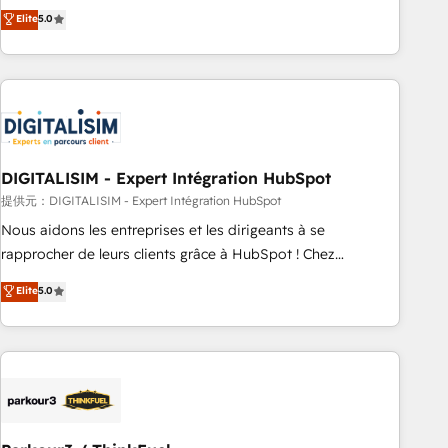
We work with your teams to solve all your HubSpot
Elite
5.0
challenges and improve user adoption, sales process and
marketing results. Services 📚 Onboarding your team to
HubSpot for the first time 🔧 Designing and optimising your
HubSpot set-up for better results 🌐 Website design and
build using HubSpot 🔌 Integrating HubSpot with other
systems 🎓 Training your teams to be HubSpot pros 📊
DIGITALISIM - Expert Intégration HubSpot
Lead generation services using HubSpot Why us? - SIX
HubSpot Accreditations - awarded by HubSpot after a
提供元：DIGITALISIM - Expert Intégration HubSpot
rigorous process for CRM, Solutions Architecture,
Nous aidons les entreprises et les dirigeants à se
Onboarding , Data Migration, Custom Integration & Platform
rapprocher de leurs clients grâce à HubSpot ! Chez
Enablement -Onboarded over 500 businesses to HubSpot -
DIGITALISIM, nous avons l'intime conviction que la réussite
Elite
5.0
Top 1% of partners worldwide -In-house team of 25+
des entreprises passe par l’innovation web, le marketing
experts Contact us today to help you get more from your
digital, et la relation client ! C'est pourquoi, nos experts sont
investment in HubSpot. www.bbdboom.com
à la fois capables de gérer votre projet de création de site
internet, votre référencement, votre stratégie digitale et le
pilotage et l'intégration d'HubSpot ! Les grandes phases
d'un projet HubSpot avec DIGITALISIM : 🧽 Nettoyage,
migration et intégration des bases de données. 🚀