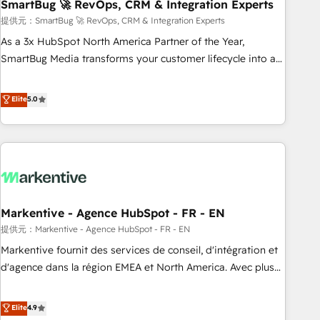
SmartBug 🚀 RevOps, CRM & Integration Experts
提供元：SmartBug 🚀 RevOps, CRM & Integration Experts
As a 3x HubSpot North America Partner of the Year,
SmartBug Media transforms your customer lifecycle into a
revenue engine. Our unified ecosystem includes specialized
divisions Globalia (AI & Software) and Point Success Media
Elite
5.0
(Paid Media), making this the official home for all three
brands. 🔄 Implementation & Integration - Seamless
migrations and system integrations powered by Globalia’s
technical development team. - 19 HubSpot-certified trainers
to drive platform adoption. 📈 Revenue Generation - Full-
funnel marketing and high-performance advertising via
Markentive - Agence HubSpot - FR - EN
Point Success Media. - Expert deployment of Breeze AI and
custom agents to automate growth. 🏆 Elite Excellence - 8
提供元：Markentive - Agence HubSpot - FR - EN
platform accreditations and deep HIPAA-compliance
Markentive fournit des services de conseil, d'intégration et
expertise. - A team of 250+ experts dedicated to your
d'agence dans la région EMEA et North America. Avec plus
resilient growth.
de 115 experts en marketing automation, Growth, Revops,
CRM et webdesign. Markentive is both a consulting firm, a
Elite
4.9
digital agency and an integrator. With over 115 experts in