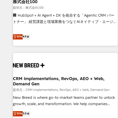
株式会社100
提供元：株式会社100
🏢 HubSpot × AI Agent × DX を統合する「Agentic CRM パー
トナー」 経営課題と現場業務をつなぐAIネイティブ・エージェ
ンシーとして、HubSpot Eliteの実装力で顧客フロント業務を
再設計します。 💡 100inc は何をする会社か？ HubSpotを共
Elite
4.9
通基盤に、AIエージェントを組み込んだ顧客フロント業務（マ
ーケティング・営業・CS）を組織全体で設計・実装する日本の
AIネイティブ・エージェンシーです。事業部・グループ会社・
部門が分立する組織で、データと業務プロセスのサイロ化を、
CRMを軸とした全社共通基盤に再構築します。意思決定者・
PMO・現場担当者に並走します。 1️⃣ HubSpot導入・活用支援
CRM Implementations, RevOps, AEO + Web,
顧客データの一元化から、GTMの見える化・自動化まで。全
Demand Gen
Hub統合運用、データ品質設計、グループ横断のCRM統合に対
提供元：CRM Implementations, RevOps, AEO + Web, Demand Gen
応します。 2️⃣ AIエージェント組織構築 営業・マーケティング
業務の一部をAIが自律実行する組織への移行を設計・実装。
New Breed is where go-to-market teams partner to unlock
Breeze・Claude等をHubSpotと連携させ、役割定義・運用ル
growth, scale, and transformation. We help companies
ール・成果指標まで含めて設計します。 3️⃣ 全社DX × AI推進の
activate HubSpot’s AI-powered customer platform and
Elite
5.0
PMO伴走支援 複数部門をまたぐDX×AI変革を、構想から実装・
operationalize HubSpot’s Loop Marketing framework