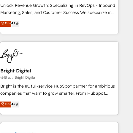
full data integrity. ➤ Implementation: Configure HubSpot to
Unlock Revenue Growth: Specializing in RevOps - Inbound
run your revenue process. Sales, marketing, and service
Marketing, Sales, and Customer Success We specialize in
wired together. ➤ AI and Integrations: Layer Breeze AI,
driving revenue growth for companies across industries
Elite
4.9
custom agents, and APIs to remove manual work. ➤
through tailored marketing, sales, and customer success
Ongoing Management: Monthly tune-ups, feature rollouts,
strategies, utilizing RevOps methodologies. As Latin
adoption coaching. Buying HubSpot, switching to it, or
America's largest HubSpot partner and a global leader in
reviving a stale portal? We are built for the work.
education market, we offer unparalleled insights. Operating
in five countries—Brazil, UAE (Abu Dhabi/Dubai/Sharjah),
Mexico, USA, and Portugal—we've executed over a hundred
successful operations. Our approach, rooted in RevOps
Bright Digital
principles, integrates analysis, training, planning, and
提供元：Bright Digital
qualification. Leveraging technology, data analytics, CRM
Bright is the #1 full-service HubSpot partner for ambitious
optimization, and inbound marketing tactics, we focus on
companies that want to grow smarter. From HubSpot
understanding, nurturing, and converting leads. Partner with
onboarding, to training, from developing a new website to
Elite
4.9
us to unlock your business's full potential and achieve
lead generation and digital marketing; we do it all (and with
sustained growth in today's competitive market.
great results)! In short, our services include: - HubSpot
consultancy: onboarding, training, data migration - HubSpot
development: websites, custom modules, integrations -