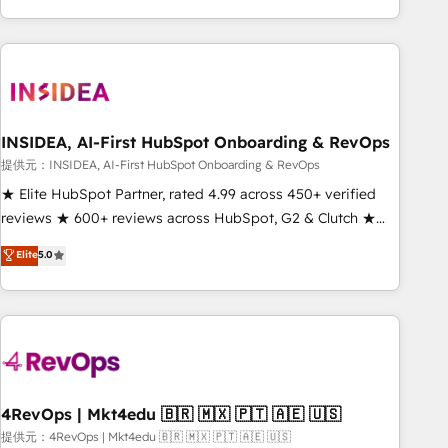
marketing automation, growth, revops, CRM and webdesign
(We focus on EMEA - USA customers).
INSIDEA, AI-First HubSpot Onboarding & RevOps
提供元：INSIDEA, AI-First HubSpot Onboarding & RevOps
★ Elite HubSpot Partner, rated 4.99 across 450+ verified
reviews ★ 600+ reviews across HubSpot, G2 & Clutch ★
150+ in-house HubSpot-certified experts ★ 1,500+
Elite
5.0
implementations across 25+ countries ★ AI-first, RevOps-
led, onboarding-obsessed INSIDEA helps growing
companies turn HubSpot into a revenue engine. We
onboard your team, migrate your data, and build AI-
powered workflows that drive adoption from week one, in
your time zone. What we do: ➤ Onboarding: Live in weeks,
with workflows built around your business, not a template.
4RevOps | Mkt4edu 🇧🇷 🇲🇽 🇵🇹 🇦🇪 🇺🇸
➤ Migration: Move from any legacy CRM. Zero downtime,
提供元：4RevOps | Mkt4edu 🇧🇷 🇲🇽 🇵🇹 🇦🇪 🇺🇸