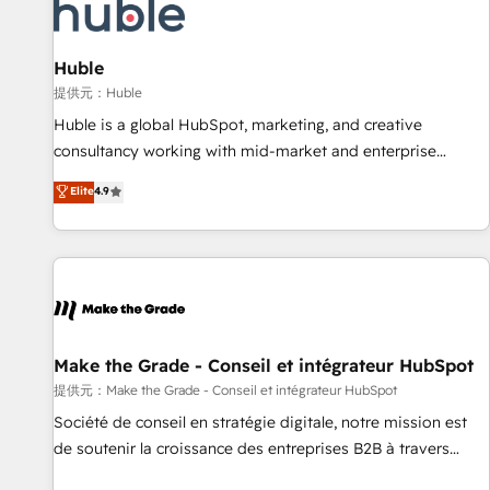
Award 🏆2022 Platform Migration Excellence Impact Award
🏆2020 Elite Solutions Partner 🏆2019 Integrations HubSpot
Impact Award 🏆2019 Marketing Enablement HubSpot
Huble
Impact Award 🏆2018 Website Design HubSpot Impact
提供元：Huble
Award 🏆2017 Website Design HubSpot Impact Award 🏆
Huble is a global HubSpot, marketing, and creative
2016 Growth-Driven Design Agency of the Year 🏆2016
consultancy working with mid-market and enterprise
Sales Enablement HubSpot Impact Award 🏆2015 Growth-
businesses. We go beyond implementation, shaping the
Elite
4.9
Driven Design Agency of the Year 🏆2015 Became the 5th
strategy, processes, and teams that turn HubSpot into a
Agency to reach Diamond 🏆2014 HubSpot COS
genuine growth engine. Named HubSpot's Global Partner of
Performance Award 🏆2014 HubSpot COS Design Award 🏆
the Year in 2024, consistently ranked among their top 5
2013 HubSpot Marketplace Provider of the Year 🏆2011
partners worldwide, and with over 15 years in the
Became a HubSpot Partner 📆Founded in 1997
ecosystem, Huble has built a track record that speaks for
itself. One company, one operating model, delivering across
offices and consulting teams in the UK, USA, Canada,
Make the Grade - Conseil et intégrateur HubSpot
Germany, France, Belgium, Singapore, and South Africa.
提供元：Make the Grade - Conseil et intégrateur HubSpot
Certified compliant with ISO/IEC 27001:2022 and ISO
Société de conseil en stratégie digitale, notre mission est
9001:2015 across all seven international offices and 175+
de soutenir la croissance des entreprises B2B à travers
employees.
l’acquisition de nouveaux clients, l'intégration CRM et le