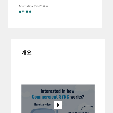
Acumatica SYNC 구독
표준
플랜
개요
다
른
항
목
을
보
려
면
화