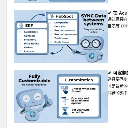
✔ 在 Ac
通过直接在
目表等 E
✔ 可定
选择要同步
才是最新的
同步的频率