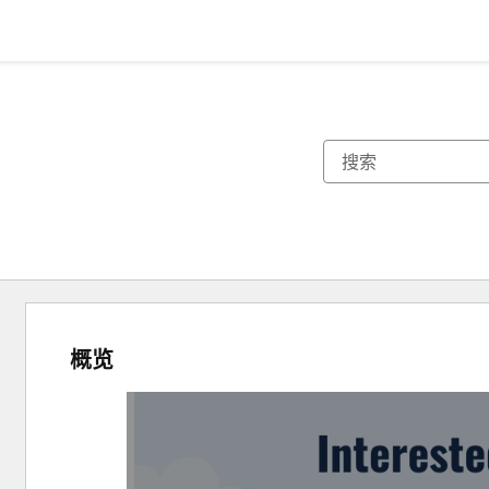
概览
使
用
箭
头