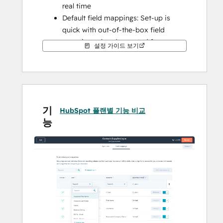
real time
Default field mappings: Set-up is 
quick with out-of-the-box field 
mappings already created for you
설정 가이드 보기
Historical syncing: Your existing data 
will sync right away, and updates will 
sync as they happen
Note: this is optimized for a B2C sync. 
기
HubSpot contacts will create and sync to 
HubSpot 플랜별 기능 비교
능
separate customer records in Cin7 Omni