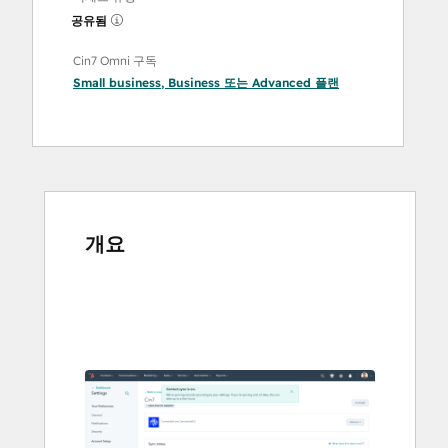
공유됨
Cin7 Omni 구독
Small business
,
Business
또는
Advanced
플랜
개요
다
른
항
목
을
보
려