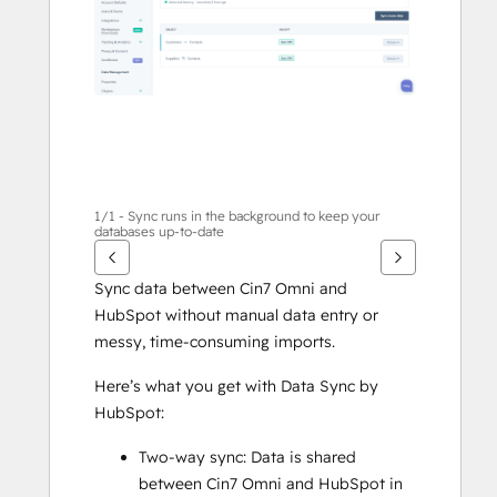
면
화
살
표
키
를
사
용
하
1/1 - Sync runs in the background to keep your
databases up-to-date
십
시
Sync data between Cin7 Omni and 
오.
HubSpot without manual data entry or 
messy, time-consuming imports.
Here’s what you get with Data Sync by 
HubSpot:
Two-way sync: Data is shared 
between Cin7 Omni and HubSpot in 