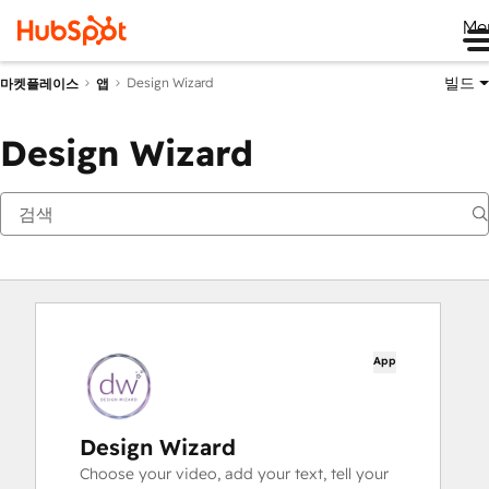
Me
빌드
Design Wizard
마켓플레이스
앱
Design Wizard
App
Design Wizard
Choose your video, add your text, tell your