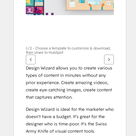
살
표
키
를
사
용
하
1/2 - Choose a template to customize & download,
then share to HubSpot
십
시
Design Wizard allows you to create various 
오.
types of content in minutes without any 
prior experience. Create amazing videos, 
create eye-catching images, create content 
that captures attention.
Design Wizard is ideal for the marketer who 
doesn't have a budget. It's great for the 
designer who is time-poor. It's the Swiss 
Army Knife of visual content tools.