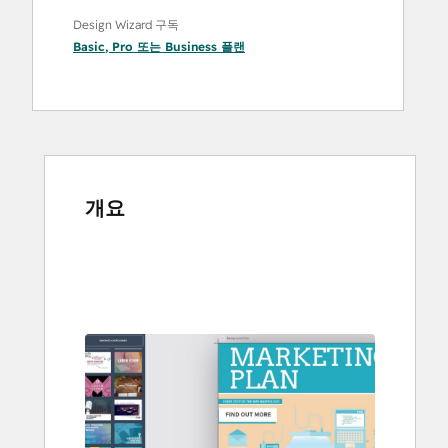
Design Wizard 구독
Basic
,
Pro
또는
Business
플랜
개요
다
른
항
목
을
보
려
면
화