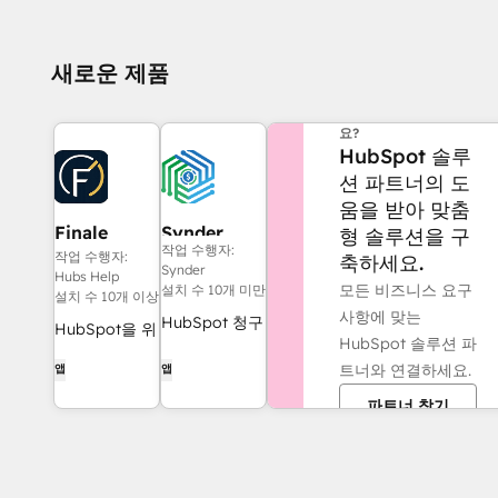
새로운 제품
도움이 더 필요하신가
요?
HubSpot 솔루
션 파트너의 도
움을 받아 맞춤
Finale
Synder
형 솔루션을 구
작업 수행자:
Composer
작업 수행자:
축하세요.
Synder
Hubs Help
모든 비즈니스 요구
설치 수 10개 미만
설치 수 10개 이상
사항에 맞는
HubSpot 청구
HubSpot을 위
HubSpot 솔루션 파
서를
해 제작된 AI
트너와 연결하세요.
앱
앱
QuickBooks,
생성 웹 콘텐
NetSuite 또는
파트너 찾기
츠.
Xero와 동기화
하세요 — 발생
주의 및 수익