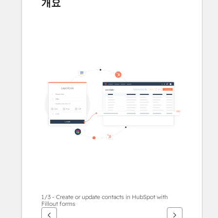
개요
다
른
항
목
을
보
려
면
화
살
표
키
를
사
용
하
1/3 - Create or update contacts in HubSpot with
Fillout forms
십