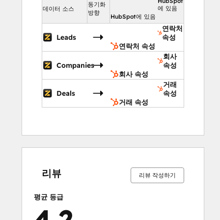
HubSpot
동기화
에 있음
데이터 소스
방향
HubSpot에 있음
연락처
Leads
속성
연락처 속성
회사
Companies
속성
회사 속성
거래
Deals
속성
거래 속성
0%
6%
12%
23%
59%
0%
6%
12%
23%
59%
완
완
완
완
완
완
완
완
완
완
료
료
료
료
료
료
료
료
료
료
리뷰
리뷰 작성하기
평균 등급
4.2