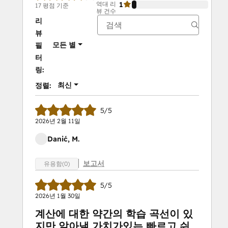
역대 리
1
6%
17 평점 기준
뷰 건수
리
뷰
모든 별
필
터
링:
최신
정렬:
5/5
2026년 2월 11일
Danić, M.
보고서
유용함(0)
5/5
2026년 1월 30일
계산에 대한 약간의 학습 곡선이 있
지만 알아낼 가치가있는 빠르고 쉬