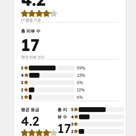
17 평점 기준
총 리뷰 수
17
역대 리뷰 건수
5
59%
4
23%
3
0%
2
12%
1
6%
평균 등급
총 리
5
59%
4.2
뷰 수
4
23%
17
3
0%
2
12%