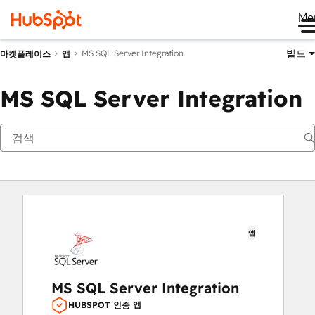
Me
빌드
MS SQL Server Integration
마켓플레이스
앱
MS SQL Server Integration
앱
MS SQL Server Integration
HUBSPOT 인증 앱