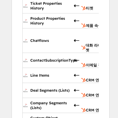
Ticket Properties
티
History
티켓
제품
Product Properties
속성
History
제품 속성
대화 
이브 
Chatflows
팅 위
대화 라이브 채팅 
젯
이메
ContactSubscriptionType
구독
이메일 구독
CRM
Line Items
연결
CRM 연결
CRM
Deal Segments (Lists)
연결
CRM 연결
CRM
Company Segments
연결
(Lists)
CRM 연결
CRM
Custom Object