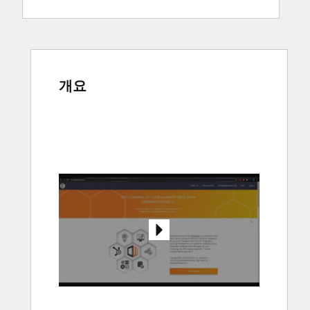
개요
다
른
항
목
을
보
려
면
화
살
표
키