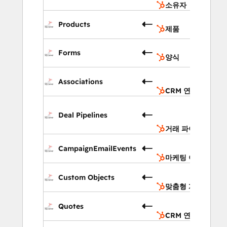
소유자
제
Products
제품
양
Forms
양식
CRM
Associations
연결
CRM 연결
거래
파이
Deal Pipelines
라인
거래 파이프라인
마케
CampaignEmailEvents
이메
마케팅 이메일
맞춤
Custom Objects
개체
맞춤형 개체
CRM
Quotes
연결
CRM 연결
애널