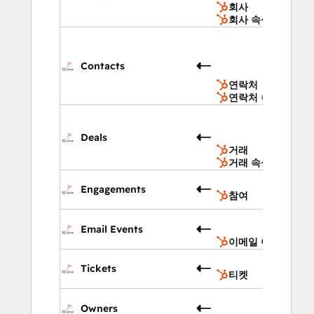
회사
회사 속성
연락
처
연락
Contacts
속성
연락처
연락처 속성
거
거래
Deals
속성
거래
거래 속성
참
Engagements
참여
이메
Email Events
이벤
이메일 이벤트
티
Tickets
티켓
소유
Owners
자