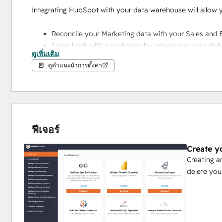
Integrating HubSpot with your data warehouse will allow y
Reconcile your Marketing data with your Sales and 
Solve back office problems by integrating your Hu
ดูเพิ่มเติม
Develop complex reports that integrate multiple dat
ดูคำแนะนำการตั้งค่า
and Tableau.
Integrate your HubSpot data with your other system
Create a functional backup for your HubSpot Datab
Why should you use 
Datawarehouse.io
?
ฟีเจอร์
SOC2 and GDPR Compliant
Create y
The installation and setup process is self-service 
Creating a
All 
Datawarehouse.io
 apps are billed at predictabl
delete you
Datawarehouse.io
 has 
10000+ app installs
 across
records a day.
If you wish to provide your own database to sync to
Datawarehouse.io