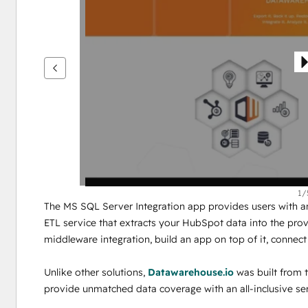
เพื่อ
ดู
ราย
กา
รอื่นๆ
1/
The MS SQL Server Integration app provides users with an
ETL service that extracts your HubSpot data into the prov
middleware integration, build an app on top of it, connect i
Unlike other solutions, 
Datawarehouse.io
 was built from
provide unmatched data coverage with an all-inclusive serv