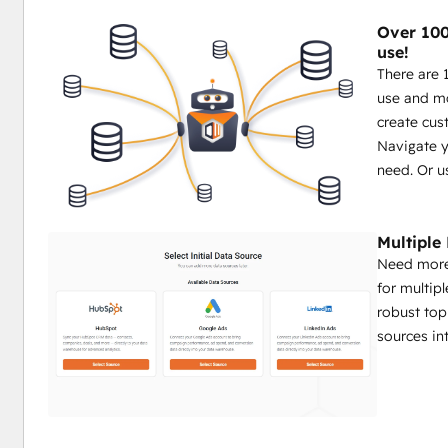
Over 100
use!
There are 
use and mo
create cus
Navigate y
need. Or u
Multiple
Need more
for multip
robust top
sources in