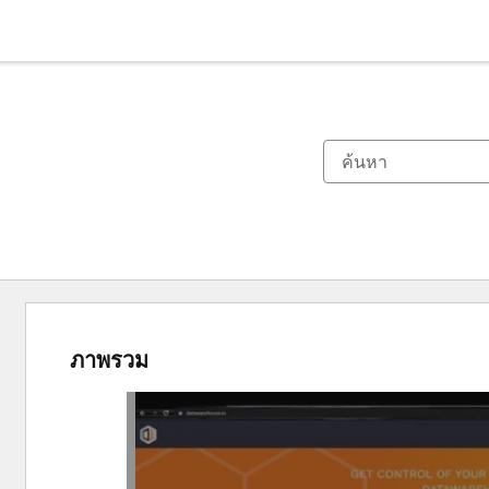
ภาพรวม
ใช้
ปุ่ม
ลูก
ศร