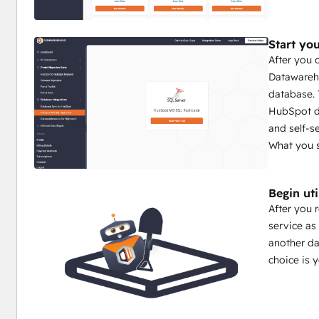
Start you
After you 
Datawareho
database. 
HubSpot da
and self-s
What you s
Begin ut
After you 
service as 
another da
choice is y