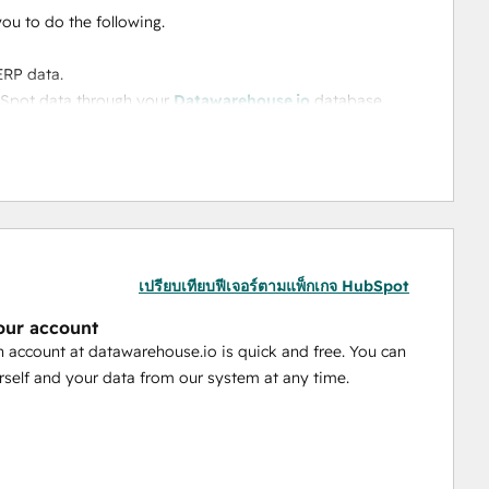
ou to do the following.
ERP data.
bSpot data through your 
Datawarehouse.io
 database.
a sources using third party BI platforms such as PowerBI 
s using our middleware solution.
ase.
เปรียบเทียบฟีเจอร์ตามแพ็กเกจ HubSpot
our account
and automated.
n account at datawarehouse.io is quick and free. You can
e, fixed rates—so you always know your costs.
rself and your data from our system at any time.
 its suite of HubSpot apps and process' over 
2 billion
 that is no problem! Use this app 
Database Sync by 