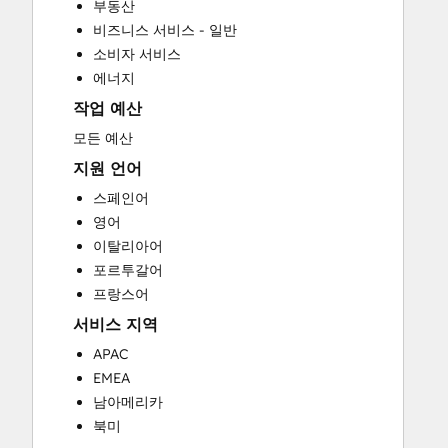
부동산
HubSpot Onboarding
비즈니스 서비스 - 일반
Knowledge Base Development
소비자 서비스
Programmable Automation
에너지
Sales and Marketing Alignment
작업 예산
Sales Coaching and Training
Sales Enablement
모든 예산
Website Development
지원 언어
Website Migration
스페인어
영어
이탈리아어
포르투갈어
프랑스어
서비스 지역
APAC
EMEA
남아메리카
북미