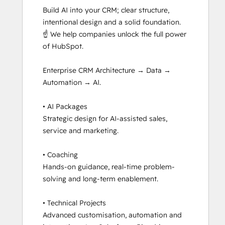
Build AI into your CRM; clear structure, 
HubSpot Sales Hub Software
intentional design and a solid foundation.

Certification
☝️ We help companies unlock the full power 
HubSpot Solutions Partner
of HubSpot.

HubSpot Trainer Certification
Inbound Marketing
Enterprise CRM Architecture → Data → 
Inbound Sales
Automation → AI.

Reporting and Analytics Bootcamp
Revenue Operations
• AI Packages

RevOps Bootcamp
Strategic design for AI-assisted sales, 
Sales Enablement
service and marketing.

Salesforce Integration Certification
Service Hub Software
• Coaching

Social Media Marketing Certification II
Hands-on guidance, real-time problem-
Super Admin Bootcamp
solving and long-term enablement.

Video Strategy Bootcamp for Loop
Marketing, Sales, and Service
• Technical Projects

Advanced customisation, automation and 