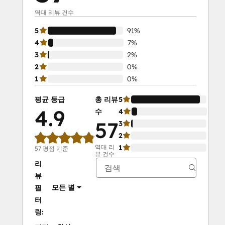
역대 리뷰 건수
5
91%
4
7%
3
2%
2
0%
1
0%
평균 등급
총 리뷰
5
91%
4.9
수
4
7%
57
3
2%
2
0%
역대 리
1
0%
57 평점 기준
뷰 건수
리
뷰
모든 별
필
터
링: