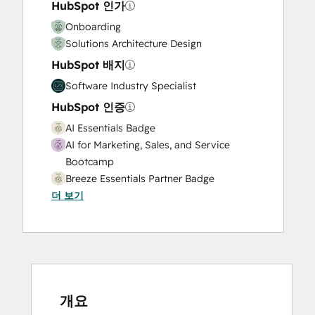
HubSpot 인가
Onboarding
Solutions Architecture Design
HubSpot 배지
Software Industry Specialist
HubSpot 인증
AI Essentials Badge
AI for Marketing, Sales, and Service
Bootcamp
Breeze Essentials Partner Badge
더 보기
CRM Customization Bootcamp for
Developers
Data Integrations Certification
HubSpot Email Marketing Software
Certification
HubSpot Marketing Hub Software
Certification
개요
HubSpot Reporting