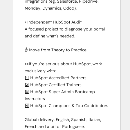
integrations (eg. Salesforce, Pipedrive, 
Monday, Dynamics, Odoo).

• Independent HubSpot Audit

A focused project to diagnose your portal 
and define what’s needed.

☝️ Move from Theory to Practice. 

👀If you’re serious about HubSpot, work 
exclusively with:

1️⃣ HubSpot Accredited Partners

2️⃣ HubSpot Certified Trainers

3️⃣ HubSpot Super Admin Bootcamp 
Instructors

4️⃣ HubSpot Champions & Top Contributors

Global delivery: English, Spanish, Italian, 
French and a bit of Portuguese.
