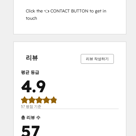
Click the 👈 CONTACT BUTTON to get in 
touch
0%
0%
2%
7%
91%
0%
0%
2%
7%
91%
완
완
완
완
완
완
완
완
완
완
료
료
료
료
료
료
료
료
료
료
리뷰
리뷰 작성하기
평균 등급
4.9
57 평점 기준
총 리뷰 수
57