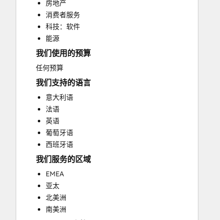
房地产
HubSpot Onboarding
消费者服务
Knowledge Base Development
科技：软件
Programmable Automation
能源
Sales and Marketing Alignment
我们使用的预算
Sales Coaching and Training
Sales Enablement
任何预算
Website Development
我们支持的语言
Website Migration
意大利语
法语
英语
葡萄牙语
西班牙语
我们服务的区域
EMEA
亚太
北美洲
南美洲