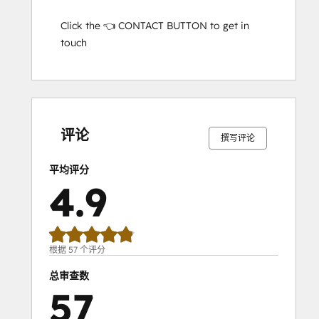
Click the 👈 CONTACT BUTTON to get in 
touch
0%
0%
2%
7%
91%
0%
0%
2%
7%
91%
完
完
完
完
完
完
完
完
完
完
成
成
成
成
成
成
成
成
成
成
评论
撰写评论
平均评分
4.9
根据 57 个评分
总审查数
57