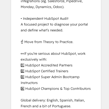
integrations (eg. Salesforce, Pipedrive, 
Monday, Dynamics, Odoo).

• Independent HubSpot Audit

A focused project to diagnose your portal 
and define what’s needed.

☝️ Move from Theory to Practice. 

👀If you’re serious about HubSpot, work 
exclusively with:

1️⃣ HubSpot Accredited Partners

2️⃣ HubSpot Certified Trainers

3️⃣ HubSpot Super Admin Bootcamp 
Instructors

4️⃣ HubSpot Champions & Top Contributors

Global delivery: English, Spanish, Italian, 
French and a bit of Portuguese.
