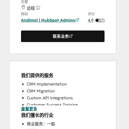
位置
远程
网站
评分
Andimol | HubSpot Admins
4.9
(
57
)
联系业务
我们提供的服务
CRM Implementation
CRM Migration
Custom API Integrations
Customer Success Training
查看更多
Customer Support Training
我们擅长的行业
Customer Survey and Analysis
商业服务：一般
Help Desk Implementation