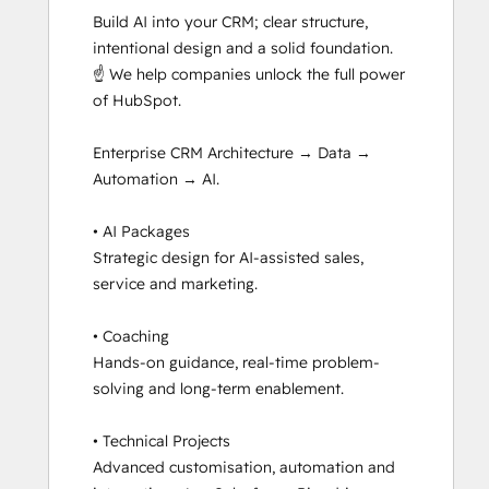
Build AI into your CRM; clear structure, 
HubSpot Sales Hub Software
intentional design and a solid foundation.

Certification
☝️ We help companies unlock the full power 
HubSpot Solutions Partner
of HubSpot.

HubSpot Trainer Certification
Inbound Marketing
Enterprise CRM Architecture → Data → 
Inbound Sales
Automation → AI.

Reporting and Analytics Bootcamp
Revenue Operations
• AI Packages

RevOps Bootcamp
Strategic design for AI-assisted sales, 
Sales Enablement
service and marketing.

Salesforce Integration Certification
Service Hub Software
• Coaching

Social Media Marketing Certification II
Hands-on guidance, real-time problem-
Super Admin Bootcamp
solving and long-term enablement.

Video Strategy Bootcamp for Loop
Marketing, Sales, and Service
• Technical Projects

Advanced customisation, automation and 