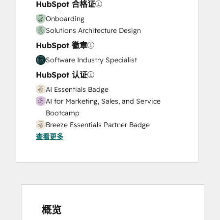
HubSpot 合格证
Onboarding
Solutions Architecture Design
HubSpot 徽章
Software Industry Specialist
HubSpot 认证
AI Essentials Badge
AI for Marketing, Sales, and Service
Bootcamp
Breeze Essentials Partner Badge
查看更多
CRM Customization Bootcamp for
Developers
Data Integrations Certification
HubSpot Email Marketing Software
Certification
HubSpot Marketing Hub Software
Certification
概览
HubSpot Reporting