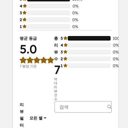
4
0%
3
0%
2
0%
1
0%
평균 등급
총
5
100%
5.0
리
4
0%
뷰
3
0%
수
2
0%
7
1
0%
7 평점 기준
역
대
리
뷰
건
수
리
뷰
모든 별
필
터