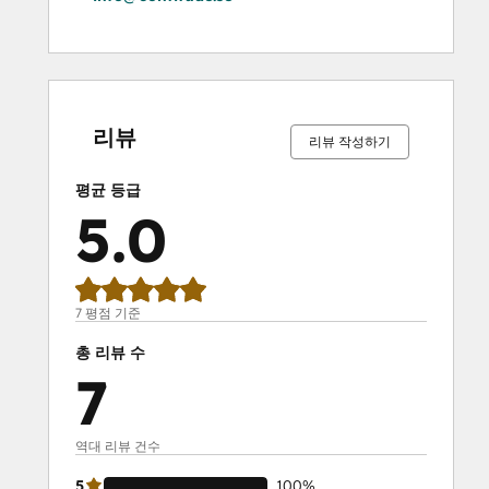
0%
0%
0%
0%
100%
0%
0%
0%
0%
100%
완
완
완
완
완
완
완
완
완
완
료
료
료
료
료
료
료
료
료
료
리뷰
리뷰 작성하기
평균 등급
5.0
7 평점 기준
총 리뷰 수
7
역대 리뷰 건수
5
100%