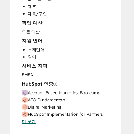
Programmable Automation
제조
Search Engine Optimization
채용/구인
Social Media
작업 예산
Video Production
모든 예산
지원 언어
스웨덴어
영어
서비스 지역
EMEA
HubSpot 인증
Account-Based Marketing Bootcamp
AEO Fundamentals
Digital Marketing
HubSpot Implementation for Partners
더 보기
HubSpot Marketing Hub Software
Certification