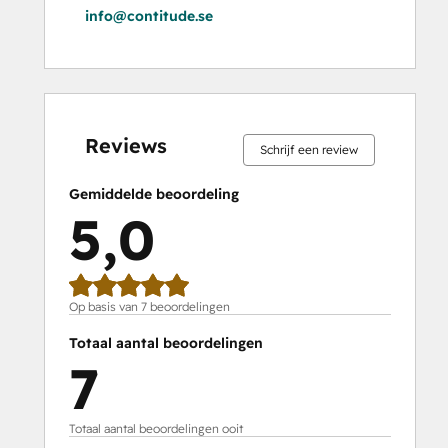
info@contitude.se
0%
0%
0%
0%
100%
0%
0%
0%
0%
100%
voltooid
voltooid
voltooid
voltooid
voltooid
voltooid
voltooid
voltooid
voltooid
voltooid
Reviews
Schrijf een review
Gemiddelde beoordeling
5,0
Op basis van 7 beoordelingen
Totaal aantal beoordelingen
7
Totaal aantal beoordelingen ooit