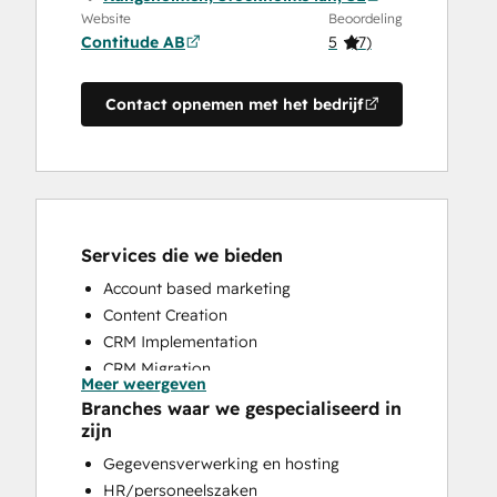
Website
Beoordeling
Contitude AB
5
(
7
)
Contact opnemen met het bedrijf
Services die we bieden
Account based marketing
Content Creation
CRM Implementation
CRM Migration
Meer weergeven
Email Marketing
Branches waar we gespecialiseerd in
Full Inbound Marketing Services
zijn
HubSpot Onboarding
Gegevensverwerking en hosting
Paid Advertising
HR/personeelszaken