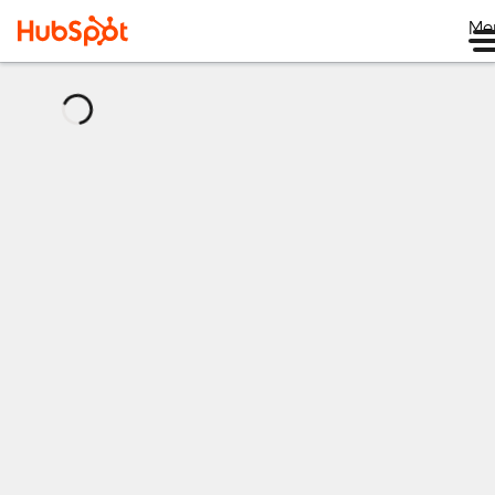
Me
로
드
중