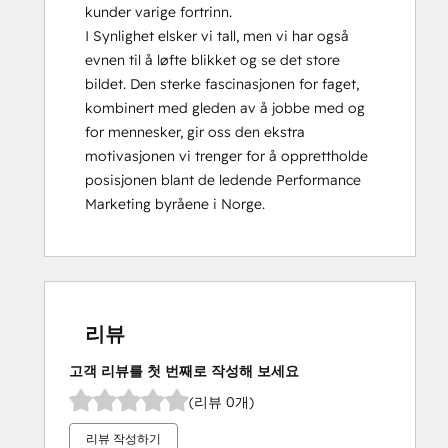
kunder varige fortrinn.

I Synlighet elsker vi tall, men vi har også 
evnen til å løfte blikket og se det store 
bildet. Den sterke fascinasjonen for faget, 
kombinert med gleden av å jobbe med og 
for mennesker, gir oss den ekstra 
motivasjonen vi trenger for å opprettholde 
posisjonen blant de ledende Performance 
Marketing byråene i Norge.
리뷰
고객 리뷰를 첫 번째로 작성해 보세요
(리뷰 0개)
리뷰 작성하기