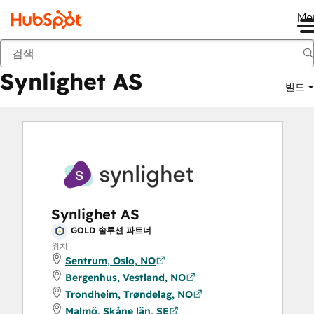
Me
Synlighet AS
마켓플레이스
솔루션 파트너
Synlighet AS
빌드
Synlighet AS
GOLD 솔루션 파트너
위치
Sentrum, Oslo, NO
Bergenhus, Vestland, NO
Trondheim, Trøndelag, NO
Malmö, Skåne län, SE