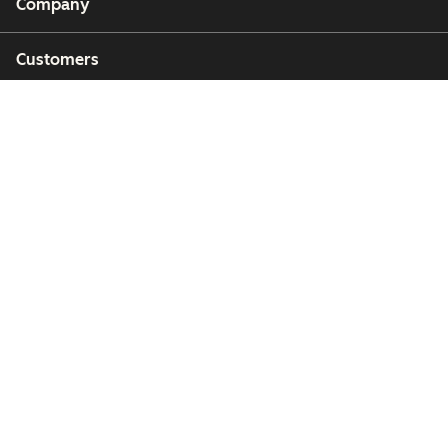
Company
Customers
Partners
Copyright © 2026 HubSpot, Inc.
Legal Center
Privacy Policy
Security