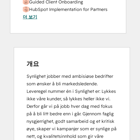
Guided Client Onboarding
HubSpot Implementation for Partners
더 보기
HubSpot Marketing Hub Software
Certification
HubSpot Solutions Partner
Inbound Marketing
Inbound Marketing
Social Media Marketing Certification
Course
개요
Synlighet jobber med ambisiøse bedrifter 
som ønsker å bli markedsledende. 
Leveregel nummer én i Synlighet er: Lykkes 
ikke våre kunder, så lykkes heller ikke vi. 
Derfor går vi på jobb hver dag med fokus 
på å bli litt bedre enn i går. Gjennom faglig 
nysgjerrighet, godt samarbeid og et kritisk 
øye, skaper vi kampanjer som er synlige på 
nett, og kvalitetsinnhold som gir våre 