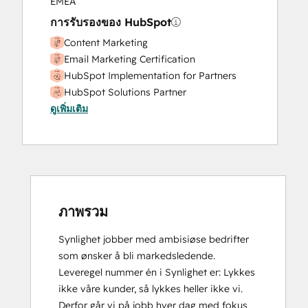
EMEA
การรับรองของ HubSpot
Content Marketing
Email Marketing Certification
HubSpot Implementation for Partners
HubSpot Solutions Partner
ดูเพิ่มเติม
Inbound Marketing
Inbound Marketing
Social Media Marketing Certification
Course
ภาพรวม
Synlighet jobber med ambisiøse bedrifter 
som ønsker å bli markedsledende. 
Leveregel nummer én i Synlighet er: Lykkes 
ikke våre kunder, så lykkes heller ikke vi. 
Derfor går vi på jobb hver dag med fokus 