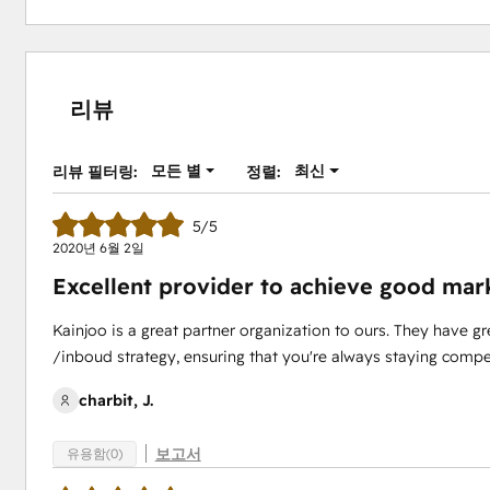
리뷰
모든 별
최신
리뷰 필터링:
정렬:
5/5
2020년 6월 2일
Excellent provider to achieve good mark
Kainjoo is a great partner organization to ours. They have g
/inboud strategy, ensuring that you're always staying compet
charbit, J.
보고서
유용함(0)