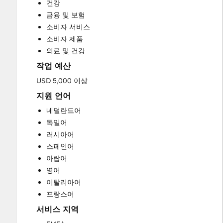
건강
Customer Marketing
금융 및 보험
Customer Success Training
소비자 서비스
Customer Support Training
소비자 제품
Customer Survey and Analysis
의료 및 건강
Email Marketing
작업 예산
Full Inbound Marketing Services
Help Desk Implementation
USD 5,000 이상
Knowledge Base Development
지원 언어
Paid Advertising
네덜란드어
Public Relations
독일어
Sales and Marketing Alignment
러시아어
Sales Coaching and Training
스페인어
Sales Enablement
아랍어
Search Engine Optimization
영어
Social Media
이탈리아어
Video Production
프랑스어
Website Design
서비스 지역
Website Development
Website Migration