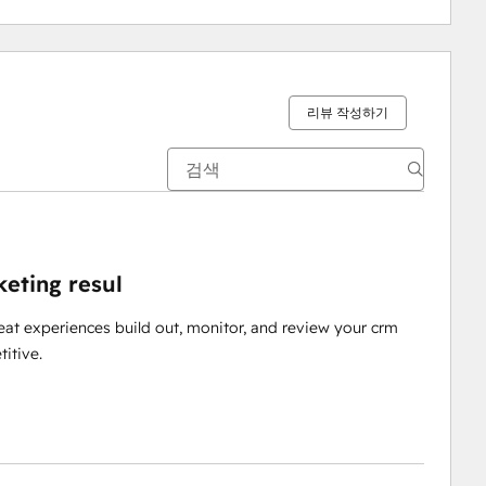
리뷰 작성하기
eting resul
reat experiences build out, monitor, and review your crm
itive.