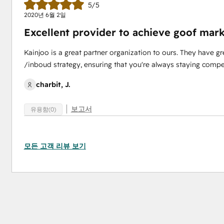
5/5
2020년 6월 2일
Excellent provider to achieve goof mark
Kainjoo is a great partner organization to ours. They have g
/inboud strategy, ensuring that you're always staying compet
charbit, J.
보고서
유용함(0)
모든 고객 리뷰 보기