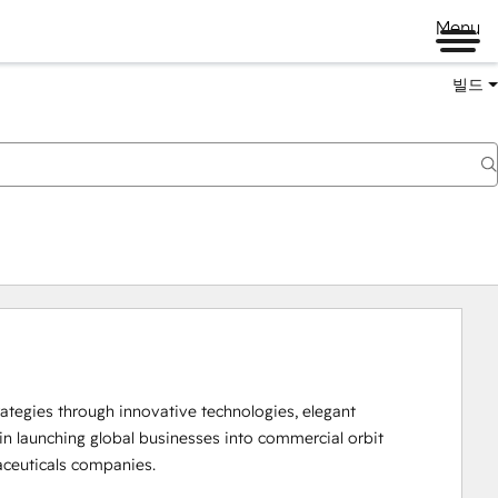
Menu
빌드
rategies through innovative technologies, elegant 
n launching global businesses into commercial orbit 
maceuticals companies.