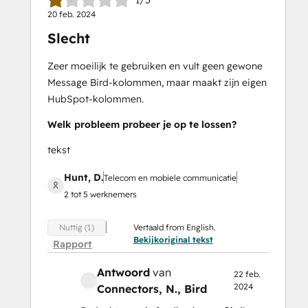
1/5
20 feb. 2024
Slecht
Zeer moeilijk te gebruiken en vult geen gewone
Message Bird-kolommen, maar maakt zijn eigen
HubSpot-kolommen.
Welk probleem probeer je op te lossen?
tekst
Hunt, D.
Telecom en mobiele communicatie
2 tot 5 werknemers
Vertaald from English.
Nuttig (1)
Bekijkoriginal tekst
Rapport
Antwoord
van
22 feb.
2024
Connectors, N.
, Bird