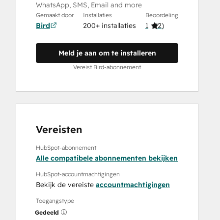
WhatsApp, SMS, Email and more
Gemaakt door
Installaties
Beoordeling
Bird
200+ installaties
1
(
2
)
Meld je aan om te installeren
Vereist Bird-abonnement
Vereisten
HubSpot-abonnement
Alle compatibele abonnementen bekijken
HubSpot-accountmachtigingen
Bekijk de vereiste
accountmachtigingen
Toegangstype
Gedeeld