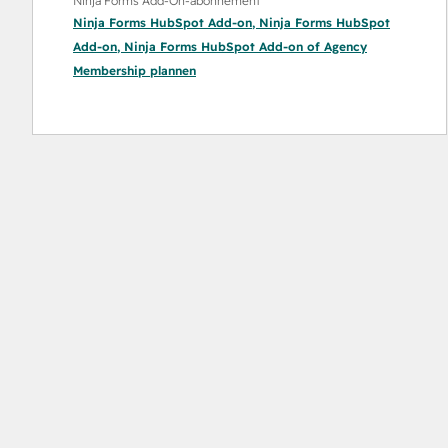
Ninja Forms Add-On-abonnement
Ninja Forms HubSpot Add-on
,
Ninja Forms HubSpot
Add-on
,
Ninja Forms HubSpot Add-on
of
Agency
Membership
plannen