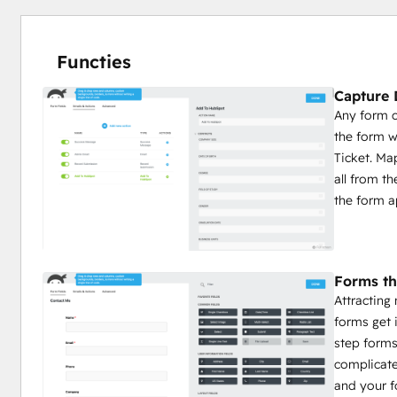
Functies
Capture 
Any form c
the form w
Ticket. Ma
all from t
the form a
Forms th
Attracting
forms get 
step forms
complicate
and your f