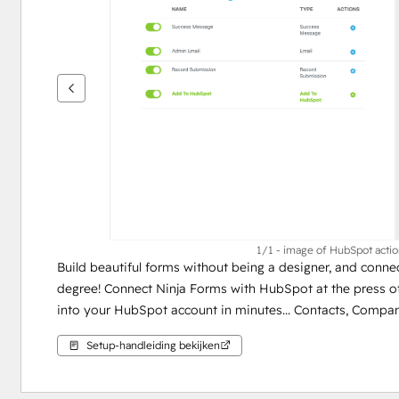
andere
items
weer
te
geven
1/1 - image of HubSpot actio
Build beautiful forms without being a designer, and conn
degree! Connect Ninja Forms with HubSpot at the press of
into your HubSpot account in minutes... Contacts, Companies,
Setup-handleiding bekijken