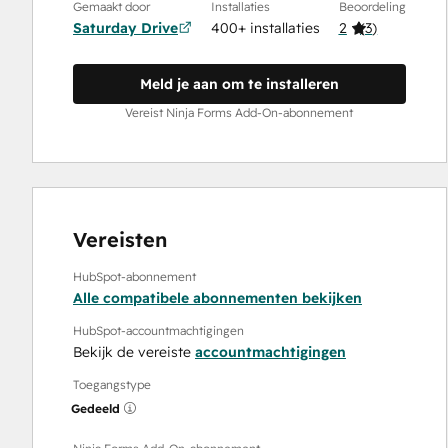
Gemaakt door
Installaties
Beoordeling
Saturday Drive
400+ installaties
2
(
3
)
Meld je aan om te installeren
Vereist Ninja Forms Add-On-abonnement
Vereisten
HubSpot-abonnement
Alle compatibele abonnementen bekijken
HubSpot-accountmachtigingen
Bekijk de vereiste
accountmachtigingen
Toegangstype
Gedeeld