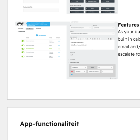
Features
As your bu
built in ca
email and/o
escalate t
App-functionaliteit