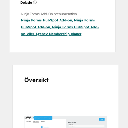
Delade
Ninja Forms Add-On prenumeration
Ninja Forms HubSpot Add-on
,
Ninja Forms
HubSpot Add-on
,
Ninja Forms HubSpot Add-
on
, eller
Agency Membership
planer
Översikt
Använd
piltangenterna
för
att
se
andra