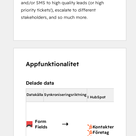
and/or SMS to high quality leads (or high
priority tickets!), escalate to different
stakeholders, and so much more.
Appfunktionalitet
Delade data
I HubSpot
Datakälla
Synkroniseringsriktning
I HubSpot
Kontak
Företa
Affäre
Form
Suppo
Fields
Kontakter
Företag