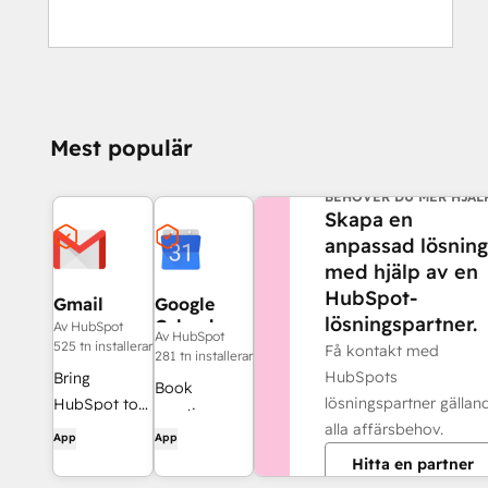
Mest populär
BEHÖVER DU MER HJÄL
Skapa en
anpassad lösning
med hjälp av en
HubSpot-
Gmail
Google
lösningspartner.
Calendar
Av HubSpot
Av HubSpot
525 tn installerar
Få kontakt med
281 tn installerar
HubSpots
Bring
Book
lösningspartner gällan
HubSpot to
meetings
alla affärsbehov.
your inbox
App
App
quickly and
with the
Hitta en partner
easily with
HubSpot