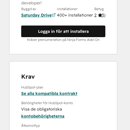
developer!
Byggd av
Installationer
Betyg
Saturday Drive
400+ installationer
2
(
3
)
Logga in för att installera
Kräver prenumeration på Ninja Forms Add-On
Krav
HubSpot-plan
Se alla kompatibla kontrakt
Behörigheter för HubSpot-konto
Visa de obligatoriska
kontobehörigheterna
Åtkomsttyp