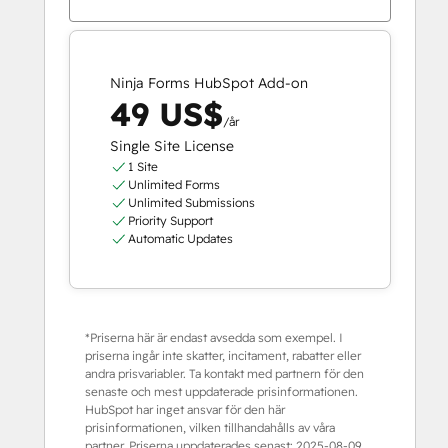
Ninja Forms HubSpot Add-on
49 US$
/år
Single Site License
1 Site
Unlimited Forms
Unlimited Submissions
Priority Support
Automatic Updates
*Priserna här är endast avsedda som exempel. I
priserna ingår inte skatter, incitament, rabatter eller
andra prisvariabler. Ta kontakt med partnern för den
senaste och mest uppdaterade prisinformationen.
HubSpot har inget ansvar för den här
prisinformationen, vilken tillhandahålls av våra
partner. Priserna uppdaterades senast:
2025-08-09