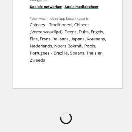
Sociale netwerken
Socialmediabeheer
Talen waarin deze app beschikbaar is
Chinees - Traditioneel
,
Chinees
(Vereenvoudigd)
,
Deens
,
Duits
,
Engels
,
Fins
,
Frans
,
Italiaans
,
Japans
,
Koreaans
,
Nederlands
,
Noors Bokmål
,
Pools
,
Portugees - Brazilië
,
Spaans
,
Thais
en
Zweeds
Wordt
geladen