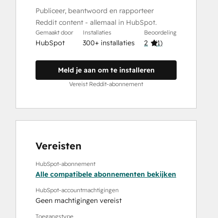
Publiceer, beantwoord en rapporteer
Reddit content - allemaal in HubSpot.
Gemaakt door
Installaties
Beoordeling
HubSpot
300+ installaties
2
(
1
)
Meld je aan om te installeren
Vereist Reddit-abonnement
Vereisten
HubSpot-abonnement
Alle compatibele abonnementen bekijken
HubSpot-accountmachtigingen
Geen machtigingen vereist
Toegangstype