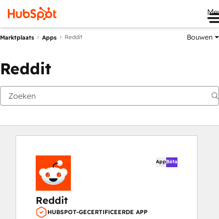
Me
Bouwen
Reddit
Marktplaats
Apps
Reddit
App
Bèta
Reddit
HUBSPOT-GECERTIFICEERDE APP