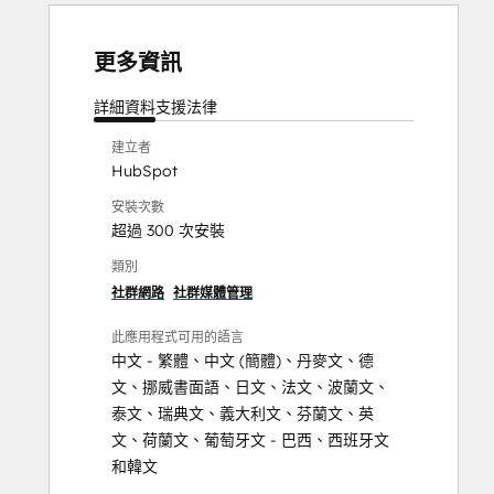
更多資訊
詳細資料
支援
法律
建立者
HubSpot
安裝次數
超過 300 次安裝
類別
社群網路
社群媒體管理
此應用程式可用的語言
中文 - 繁體
、
中文 (簡體)
、
丹麥文
、
德
文
、
挪威書面語
、
日文
、
法文
、
波蘭文
、
泰文
、
瑞典文
、
義大利文
、
芬蘭文
、
英
文
、
荷蘭文
、
葡萄牙文 - 巴西
、
西班牙文
和
韓文