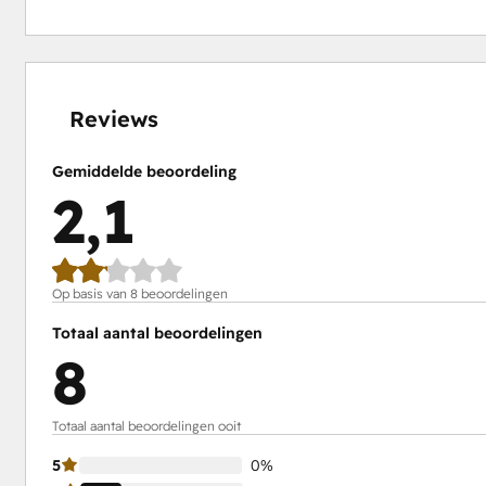
0%
0%
25%
37%
38%
voltooid
voltooid
voltooid
voltooid
voltooid
Reviews
Gemiddelde beoordeling
2,1
Op basis van 8 beoordelingen
Totaal aantal beoordelingen
8
Totaal aantal beoordelingen ooit
5
0%