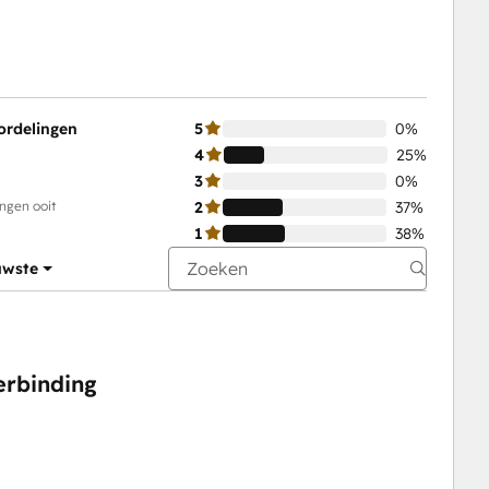
ordelingen
5
0%
4
25%
3
0%
ingen ooit
2
37%
1
38%
uwste
erbinding