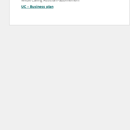
Wildix Calling Assistant-abonnement
UC - Business
plan