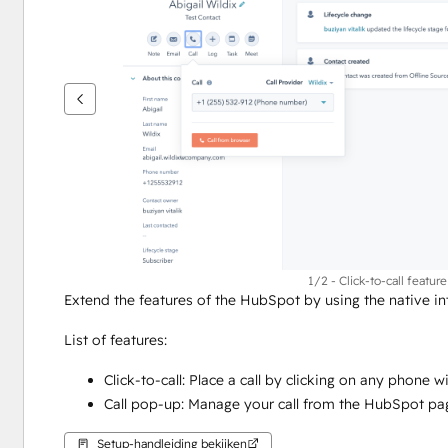
andere
items
weer
te
geven
1/2 - Click-to-call featur
Extend the features of the HubSpot by using the native int
List of features: 
Click-to-call: Place a call by clicking on any phone
Call pop-up: Manage your call from the HubSpot pa
Setup-handleiding bekijken