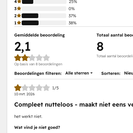
4
25%
3
0%
2
37%
1
38%
Gemiddelde beoordeling
Totaal aantal beo
2,1
8
Totaal aantal beoordel
Op basis van 8 beoordelingen
Alle sterren
Nie
Beoordelingen filteren:
Sorteren:
1/5
10 mrt. 2026
Compleet nutteloos - maakt niet eens v
het werkt niet.
Wat vind je niet goed?