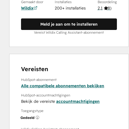
Gemaakt door
Installaties
Beoordeling
Wildix
200+ installaties
2,1
(
8
)
Meld je aan om te installeren
Vereist Wildix Calling Assistant-abonnement
Vereisten
HubSpot-abonnement
Alle compatibele abonnementen bekijken
HubSpot-accountmachtigingen
Bekijk de vereiste
accountmachtigingen
Toegangstype
Gedeeld