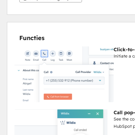
Functies
Click-to-
Initiate a 
Call pop
See the co
HubSpot 