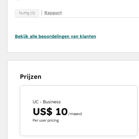
Rapport
Nuttig (0)
Bekijk alle beoordelingen van klanten
Prijzen
UC - Business
US$ 10
/maand
Per user pricing