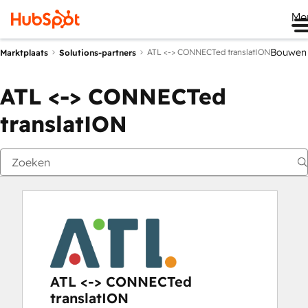
Me
Bouwen
ATL <-> CONNECTed translatION
Marktplaats
Solutions-partners
ATL <-> CONNECTed
translatION
ATL <-> CONNECTed
translatION