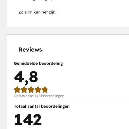
Zo slim kan het zijn.
0%
0%
1%
14%
85%
voltooid
voltooid
voltooid
voltooid
voltooid
Reviews
Gemiddelde beoordeling
4,8
Op basis van 142 beoordelingen
Totaal aantal beoordelingen
142