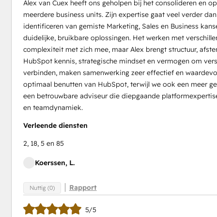
Alex van Cuex heeft ons geholpen bij het consolideren en 
meerdere business units. Zijn expertise gaat veel verder dan 
identificeren van gemiste Marketing, Sales en Business kan
duidelijke, bruikbare oplossingen. Het werken met verschill
complexiteit met zich mee, maar Alex brengt structuur, afst
HubSpot kennis, strategische mindset en vermogen om vers
verbinden, maken samenwerking zeer effectief en waardevol.
optimaal benutten van HubSpot, terwijl we ook een meer ges
een betrouwbare adviseur die diepgaande platformexpertise
en teamdynamiek.
Verleende diensten
2, 18, 5 en 85
Koerssen, L.
Rapport
Nuttig (0)
5/5