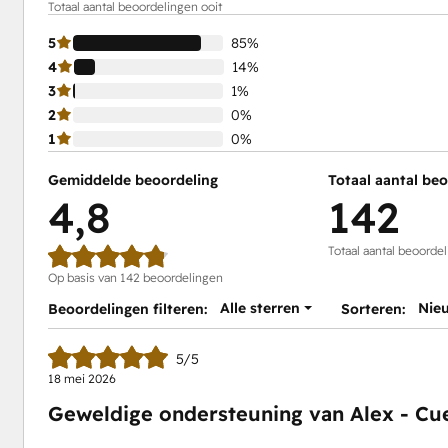
Totaal aantal beoordelingen ooit
5
85%
4
14%
3
1%
2
0%
1
0%
Gemiddelde beoordeling
Totaal aantal be
4,8
142
Totaal aantal beoordel
Op basis van 142 beoordelingen
Alle sterren
Nie
Beoordelingen filteren:
Sorteren:
5/5
18 mei 2026
Geweldige ondersteuning van Alex - Cu