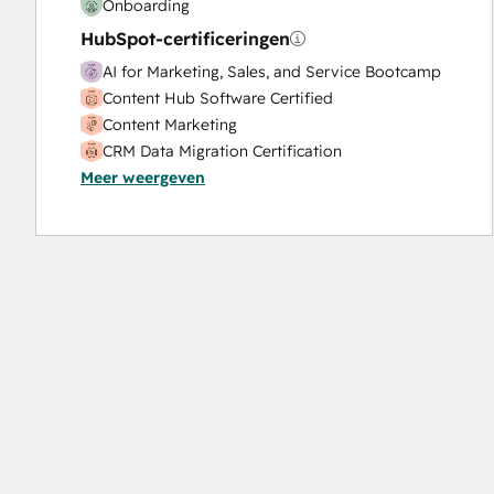
Onboarding
HubSpot-certificeringen
AI for Marketing, Sales, and Service Bootcamp
Content Hub Software Certified
Content Marketing
CRM Data Migration Certification
Meer weergeven
Data Integrations Certification
Digital Advertising
Digital Marketing
Email Marketing Certification
Frictionless Sales
Guided Client Onboarding
HubSpot Implementation for Partners
HubSpot Marketing Hub Software Certification
HubSpot Reporting
HubSpot Sales Hub Software Certification
HubSpot Solutions Partner
HubSpot Trainer Certification