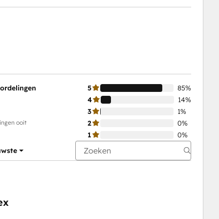
oordelingen
5
85%
4
14%
3
1%
ingen ooit
2
0%
1
0%
uwste
ex