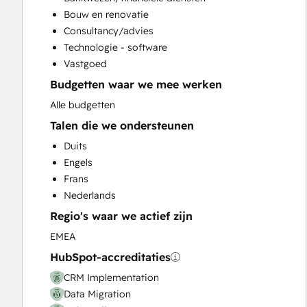
Customer Marketing
Bouw en renovatie
Customer Success Training
Consultancy/advies
Customer Support Training
Technologie - software
Customer Survey and Analysis
Vastgoed
Email Marketing
Budgetten waar we mee werken
Full Inbound Marketing Services
Help Desk Implementation
Alle budgetten
Knowledge Base Development
Talen die we ondersteunen
Paid Advertising
Duits
Programmable Automation
Engels
Sales and Marketing Alignment
Frans
Sales Coaching and Training
Nederlands
Sales Enablement
Regio's waar we actief zijn
Website Design
Website Development
EMEA
Website Migration
HubSpot-accreditaties
CRM Implementation
Data Migration