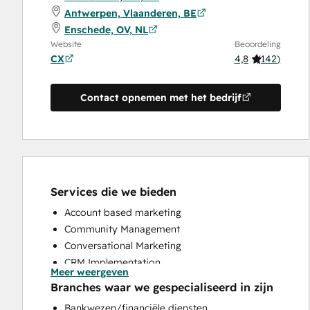
Antwerpen, Vlaanderen, BE
Enschede, OV, NL
Website
Beoordeling
CX
4,8
(
142
)
Contact opnemen met het bedrijf
Services die we bieden
Account based marketing
Community Management
Conversational Marketing
CRM Implementation
Meer weergeven
CRM Migration
Branches waar we gespecialiseerd in zijn
Custom API Integrations
Bankwezen/financiële diensten