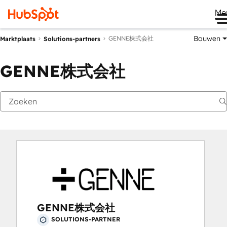
Me
Bouwen
GENNE株式会社
Marktplaats
Solutions-partners
GENNE株式会社
GENNE株式会社
SOLUTIONS-PARTNER