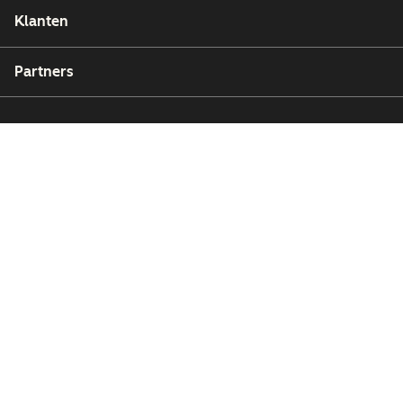
Klanten
Partners
Copyright © 2026 HubSpot, Inc.
Juridische informatie (Engels)
Privacybeleid (Engels)
Beveiliging (Engels)