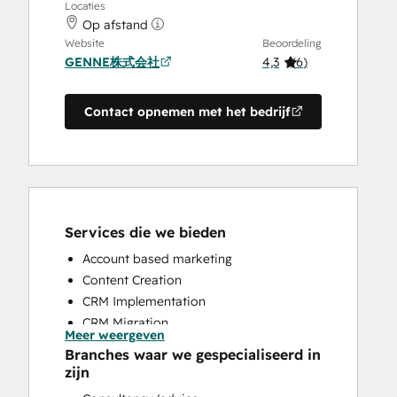
Locaties
Op afstand
Website
Beoordeling
GENNE株式会社
4,3
(
6
)
Contact opnemen met het bedrijf
Services die we bieden
Account based marketing
Content Creation
CRM Implementation
CRM Migration
Meer weergeven
Email Marketing
Branches waar we gespecialiseerd in
Full Inbound Marketing Services
zijn
Sales and Marketing Alignment