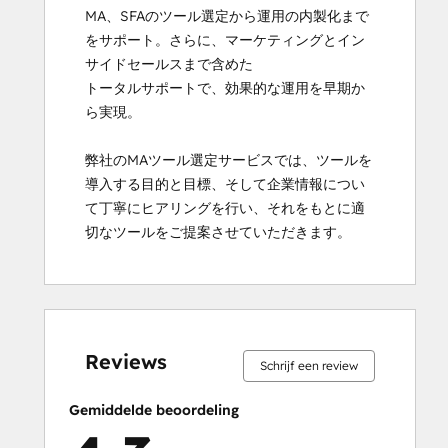
MA、SFAのツール選定から運用の内製化まで
をサポート。さらに、マーケティングとイン
サイドセールスまで含めた

トータルサポートで、効果的な運用を早期か
ら実現。

弊社のMAツール選定サービスでは、ツールを
導入する目的と目標、そして企業情報につい
て丁寧にヒアリングを行い、それをもとに適
切なツールをご提案させていただきます。
0%
0%
0%
33%
67%
0%
0%
0%
33%
67%
voltooid
voltooid
voltooid
voltooid
voltooid
voltooid
voltooid
voltooid
voltooid
voltooid
Reviews
Schrijf een review
Gemiddelde beoordeling