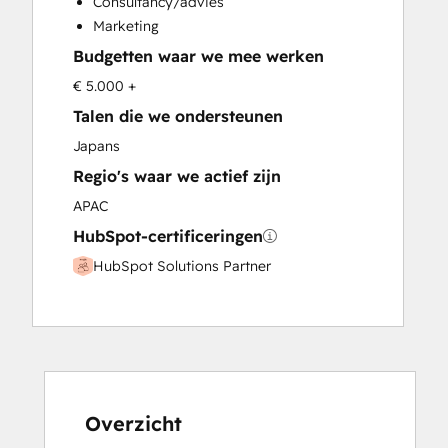
Consultancy/advies
Sales Coaching and Training
Marketing
Sales Enablement
Budgetten waar we mee werken
Social Media
Website Design
€ 5.000 +
Website Development
Talen die we ondersteunen
Website Migration
Japans
Regio's waar we actief zijn
APAC
HubSpot-certificeringen
HubSpot Solutions Partner
Overzicht