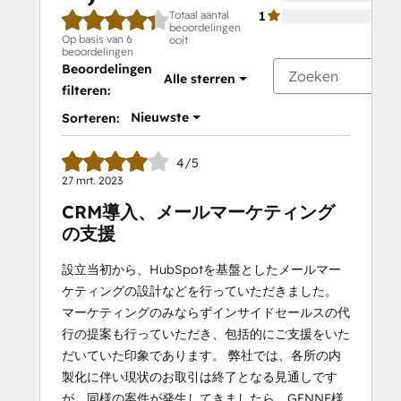
Totaal aantal
1
beoordelingen
Op basis van 6
ooit
beoordelingen
Beoordelingen
Alle sterren
filteren:
Nieuwste
Sorteren:
4/5
27 mrt. 2023
CRM導入、メールマーケティング
の支援
設立当初から、HubSpotを基盤としたメールマー
ケティングの設計などを行っていただきました。
マーケティングのみならずインサイドセールスの代
行の提案も行っていただき、包括的にご支援をいた
だいていた印象であります。 弊社では、各所の内
製化に伴い現状のお取引は終了となる見通しです
が、同様の案件が発生してきましたら、GENNE様