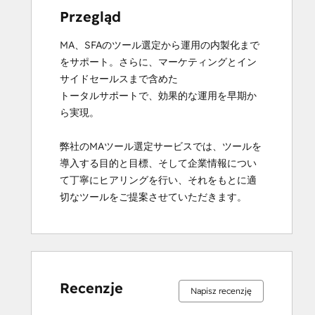
Przegląd
MA、SFAのツール選定から運用の内製化まで
をサポート。さらに、マーケティングとイン
サイドセールスまで含めた

トータルサポートで、効果的な運用を早期か
ら実現。

弊社のMAツール選定サービスでは、ツールを
導入する目的と目標、そして企業情報につい
て丁寧にヒアリングを行い、それをもとに適
切なツールをご提案させていただきます。
Ukończono
Ukończono
Ukończono
Ukończono
Ukończono
Ukończono
Ukończono
Ukończono
Ukończono
Ukończono
0%
0%
0%
33%
67%
0%
0%
0%
33%
67%
Recenzje
Napisz recenzję