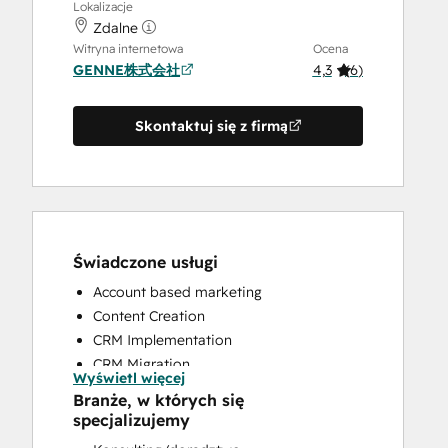
Lokalizacje
Zdalne
Witryna internetowa
Ocena
GENNE株式会社
4,3
(
6
)
Skontaktuj się z firmą
Świadczone usługi
Account based marketing
Content Creation
CRM Implementation
CRM Migration
Wyświetl więcej
Email Marketing
Branże, w których się
Full Inbound Marketing Services
specjalizujemy
Sales and Marketing Alignment