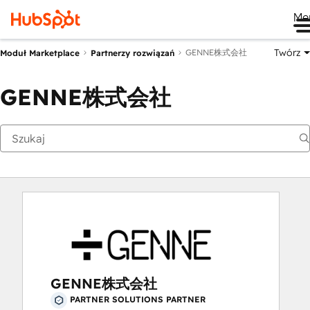
Me
Twórz
GENNE株式会社
Moduł Marketplace
Partnerzy rozwiązań
GENNE株式会社
GENNE株式会社
PARTNER SOLUTIONS PARTNER