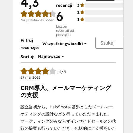
4,3
recenzji
3
6
2
1
Na podstawie 6 ocen
Liczba
recenzji od
początku
Filtruj
Wszystkie gwiazdki
recenzje:
Najnowsze
Sortuj:
4/5
27 mar 2023
CRM導入、メールマーケティング
の支援
設立当初から、HubSpotを基盤としたメールマー
ケティングの設計などを行っていただきました。
マーケティングのみならずインサイドセールスの代
行の提案も行っていただき、包括的にご支援をいた