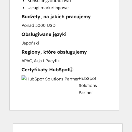
Konsulting/doradztwo
Sales Coaching and Training
Usługi marketingowe
Sales Enablement
Budżety, na jakich pracujemy
Social Media
Website Design
Ponad 5000 USD
Website Development
Obsługiwane języki
Website Migration
Japoński
Regiony, które obsługujemy
APAC, Azja i Pacyfik
Certyfikaty HubSpot
HubSpot
Solutions
Partner