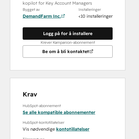
kopilot for Key Account Managers
Bygget av
Installeringer
DemandFarm Inc.
<10 installeringer
Logg på for å installere
Krever Kampanion-abonnement
Be om å bli kontaktet
Krav
HubSpot-abonnement
Se alle kompatible abonnementer
HubSpot-kontotillatelser
Vis nødvendige
kontotillatelser