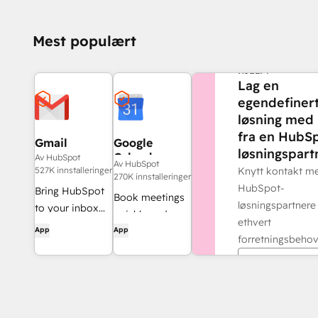
Mest populært
TRENGER DU MER
HJELP?
Lag en
egendefiner
løsning med 
fra en HubS
Gmail
Google
løsningspart
Calendar
Av HubSpot
Av HubSpot
527K innstalleringer
Knytt kontakt m
270K innstalleringer
HubSpot-
Bring HubSpot
Book meetings
løsningspartnere
to your inbox
quickly and
ethvert
with the
App
App
easily with
forretningsbehov
HubSpot
HubSpot and
integration for
Finn en part
Google
Gmail.
Calendar.