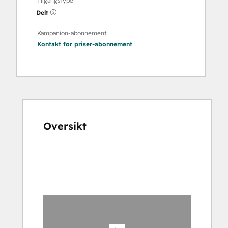
Tilgangstype
Delt
Kampanion-abonnement
Kontakt for priser
-abonnement
Oversikt
Bruk
piltastene
for
å
vise
andre
elementer