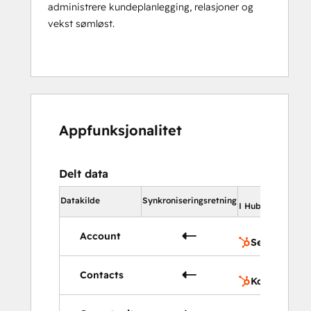
administrere kundeplanlegging, relasjoner og
vekst sømløst.
Appfunksjonalitet
Delt data
I
Datakilde
Synkroniseringsretning
I HubSpot
Account
Selskaper
Contacts
Kontakter