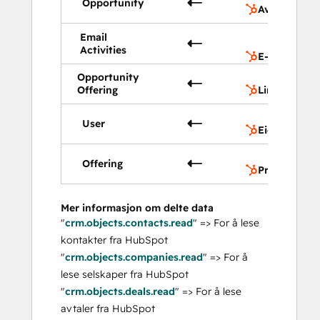
Opportunity
Avtaler
Email
Activities
E-postaktivi
Opportunity
Offering
Linjeelemen
User
Eiere
Offering
Produkter
Mer informasjon om delte data
"
crm.objects.contacts.read
" => For å lese
kontakter fra HubSpot
"
crm.objects.companies.read
" => For å
lese selskaper fra HubSpot
"
crm.objects.deals.read
" => For å lese
avtaler fra HubSpot