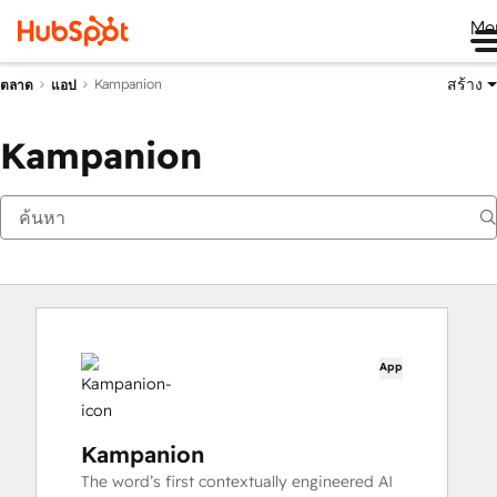
Me
สร้าง
Kampanion
ตลาด
แอป
Kampanion
App
Kampanion
The word’s first contextually engineered AI