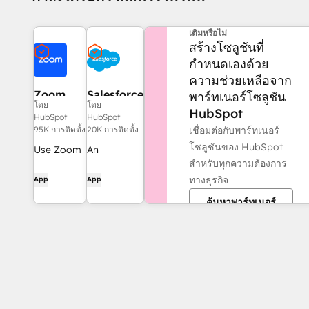
ต้องการความช่วยเหลือเพิ่ม
เติมหรือไม่
สร้างโซลูชันที่
กำหนดเองด้วย
ความช่วยเหลือจาก
Zoom
Salesforce
พาร์ทเนอร์โซลูชัน
โดย
โดย
HubSpot
HubSpot
HubSpot
เชื่อมต่อกับพาร์ทเนอร์
95K การติดตั้ง
20K การติดตั้ง
โซลูชันของ HubSpot
Use Zoom
An
สำหรับทุกความต้องการ
with
automatic,
ทางธุรกิจ
App
App
HubSpot
bi-
meetings,
directional
ค้นหาพาร์ทเนอร์
workflows,
sync
contact
between
records
HubSpot
and more.
and
Salesforce.