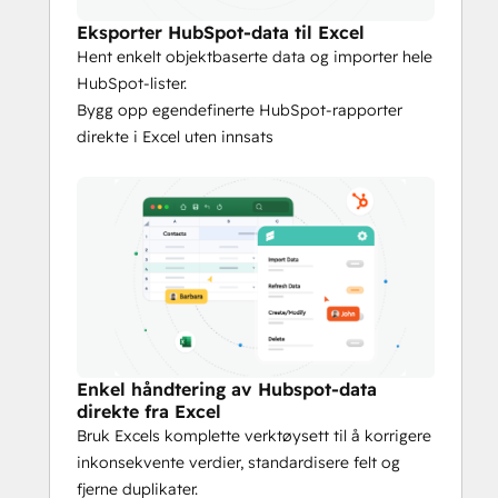
oppdaterte.
- 
Excel-innfødt redigering
 - Bruk formler, 
Eksporter HubSpot-data til Excel
pivottabeller, filtre og diagrammer på CRM-
Hent enkelt objektbaserte data og importer hele
data i sanntid, eller rediger rader på stedet 
HubSpot-lister.
og skriv endringene sømløst tilbake til 
Bygg opp egendefinerte HubSpot-rapporter
HubSpot.
direkte i Excel uten innsats
- 
Flere kontoer og team
 - Koble til mer 
enn én HubSpot-portal med samme 
pålogging og bytt mellom dem etter behov.
- 
Forbedrede arbeidsflyter
 - Rens, 
transformer, valider og masseoppdater 
poster raskere enn noensinne, noe som 
sparer timer sammenlignet med manuell 
dataregistrering.
- 
Sikker tilkobling
 - Alle overføringer skjer 
Enkel håndtering av Hubspot-data
direkte mellom regnearket ditt og HubSpot 
direkte fra Excel
via krypterte kanaler ved hjelp av 
Bruk Excels komplette verktøysett til å korrigere
HubSpots egne API-protokoller.
inkonsekvente verdier, standardisere felt og
Xappex er ideelt for salgsoperasjoner, 
fjerne duplikater.