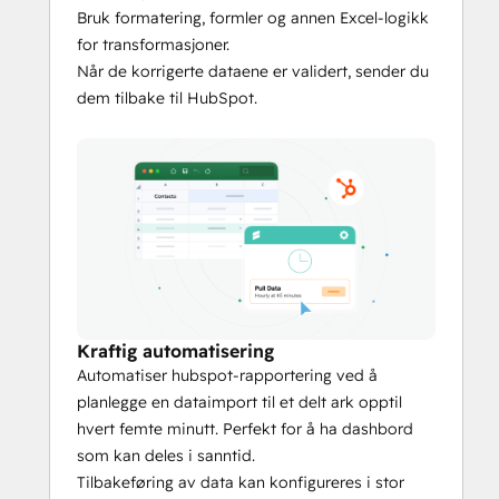
RevOps, rapporteringsteam og 
Bruk formatering, formler og annen Excel-logikk
økonomigrupper som er avhengige av 
for transformasjoner.
nøyaktige data i både HubSpot og Excel, 
Når de korrigerte dataene er validert, sender du
slik at du kan analysere og handle på CRM-
dem tilbake til HubSpot.
data i det regnearkmiljøet du allerede 
kjenner.
Start din gratis prøveperiode og se hvor 
enkelt du kan holde HubSpot og Excel 
perfekt tilpasset - ingen CSV-filer, ingen 
omarbeiding, ingen hodepine.
Kraftig automatisering
Automatiser hubspot-rapportering ved å
planlegge en dataimport til et delt ark opptil
hvert femte minutt. Perfekt for å ha dashbord
som kan deles i sanntid.
Tilbakeføring av data kan konfigureres i stor