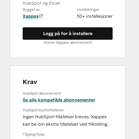
HubSpot og Excel.
Bygget av
Installeringer
Xappex
50+ installasjoner
Logg på for å installere
Krever Xappex-abonnement
Krav
HubSpot-abonnement
Se alle kompatible abonnementer
HubSpot-kontotillatelser
Ingen HubSpot-tillatelser kreves. Xappex
kan be om ekstra tillatelser ved tilkobling.
Tilgangstype