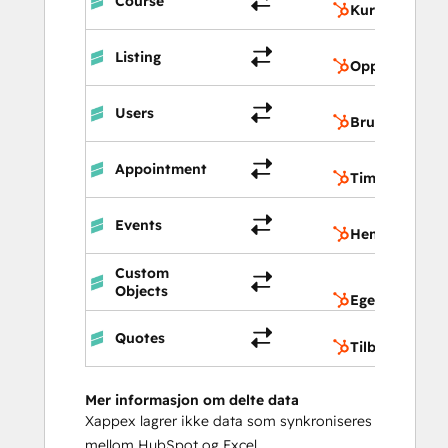
Course
Kurs
Listing
Oppføring
Users
Brukere
Appointment
Timeavtale
Events
Hendelser
Custom
Objects
Egendefinerte
Quotes
Tilbud
Mer informasjon om delte data
Xappex lagrer ikke data som synkroniseres
mellom HubSpot og Excel.