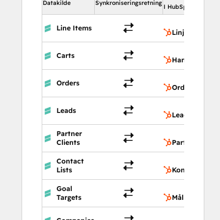
Datakilde
Synkroniseringsretning
I HubSpot
Line Items
Linjeelemente
Carts
Handlevogner
Orders
Ordrer
Leads
Leads
Partner
Clients
Partnerklient
Contact
Lists
Kontaktlister
Goal
Targets
Mål