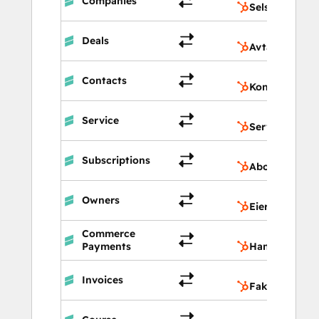
Companies
Selskaper
Deals
Avtaler
Contacts
Kontakter
Service
Service
Subscriptions
Abonnemente
Owners
Eiere
Commerce
Payments
Handelsbetali
Invoices
Fakturaer