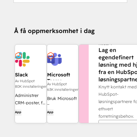
Å få oppmerksomhet i dag
TRENGER DU MER
HJELP?
Lag en
egendefinert
løsning med h
fra en HubSpo
Slack
Microsoft
løsningspartne
Teams
Av HubSpot
Av HubSpot
80K innstalleringer
Knytt kontakt med
63K innstalleringer
HubSpot-
Administrer
Bruk Microsoft
løsningspartnere f
CRM-poster, få
Teams og
ethvert
AI-drevet
App
App
HubSpot til
forretningsbehov.
assistanse fra
møter,
Breeze, send
Finn en partne
samtaler og
varsler i
mye mer!