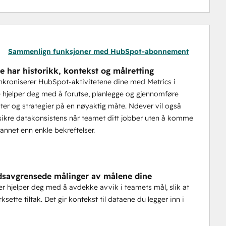
Sammenlign funksjoner med HubSpot-abonnement
e har historikk, kontekst og målretting
kroniserer HubSpot-aktivitetene dine med Metrics i
 hjelper deg med å forutse, planlegge og gjennomføre
ter og strategier på en nøyaktig måte. Ndever vil også
å sikre datakonsistens når teamet ditt jobber uten å komme
 annet enn enkle bekreftelser.
idsavgrensede målinger av målene dine
er hjelper deg med å avdekke avvik i teamets mål, slik at
ksette tiltak. Det gir kontekst til dataene du legger inn i