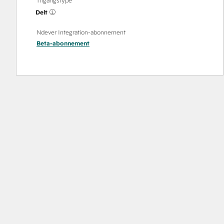
Tilgangstype
Delt
Ndever Integration-abonnement
Beta
-abonnement