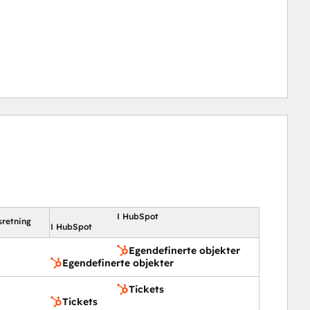
I HubSpot
sretning
I HubSpot
Egendefinerte objekter
Egendefinerte objekter
Tickets
Tickets