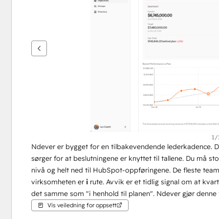
vise
andre
elementer
1/
Ndever er bygget for en tilbakevendende lederkadence. Det 
sørger for at beslutningene er knyttet til tallene. Du må sto
nivå og helt ned til HubSpot-oppføringene. De fleste team
virksomheten er 
i
 rute. Avvik er et tidlig signal om at kvar
det samme som "i henhold til planen". Ndever gjør denne for
Vis veiledning for oppsett