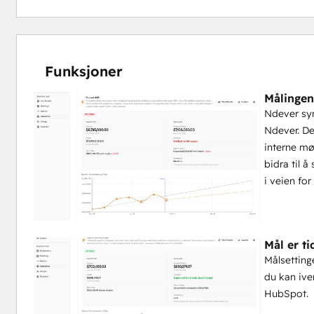
Funksjoner
Målingen
Ndever syn
Ndever. De
interne mø
bidra til 
i veien for
Mål er t
Målsetting
du kan iver
HubSpot.