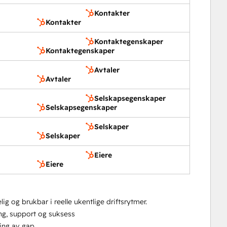
Kontakter
Kontakter
Kontaktegenskaper
Kontaktegenskaper
Avtaler
Avtaler
Selskapsegenskaper
Selskapsegenskaper
Selskaper
Selskaper
Eiere
Eiere
ig og brukbar i reelle ukentlige driftsrytmer.
ng, support og suksess
ing av gap