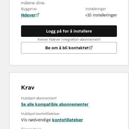
målene dine.
Bygget av
Installeringer
Ndever
<10 installeringer
Logg på for å installere
Krever Ndever Integration-abonnement
Be om å bli kontaktet
Krav
HubSpot-abonnement
Se alle kompatible abonnementer
HubSpot-kontotillatelser
Vis nødvendige
kontotillatelser