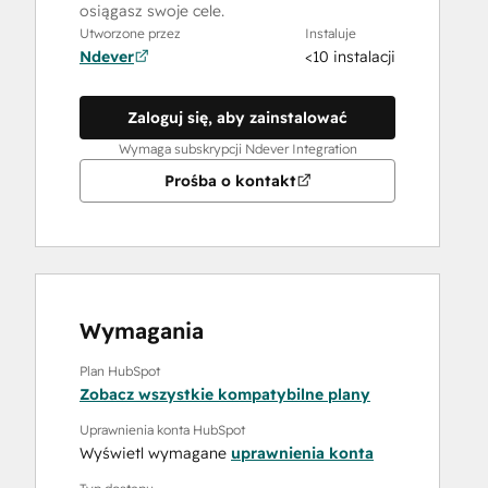
osiągasz swoje cele.
Utworzone przez
Instaluje
Ndever
<10 instalacji
Zaloguj się, aby zainstalować
Wymaga subskrypcji Ndever Integration
Prośba o kontakt
Wymagania
Plan HubSpot
Zobacz wszystkie kompatybilne plany
Uprawnienia konta HubSpot
Wyświetl wymagane
uprawnienia konta