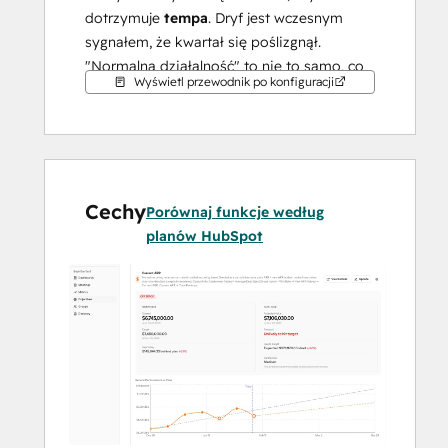
dotrzymuje 
tempa
. Dryf jest wczesnym 
sygnałem, że kwartał się poślizgnął. 
"Normalna działalność" to nie to samo, co 
Wyświetl przewodnik po konfiguracji
"zgodnie z planem". Ndever sprawia, że ta 
różnica jest oczywista, zanim będzie za 
późno na dostosowanie.
Cechy
Porównaj funkcje według
planów HubSpot