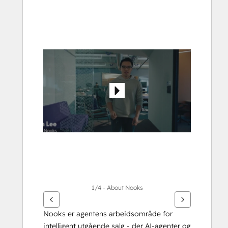
Bruk
piltastene
for
å
vise
andre
elementer
1/4 - About Nooks
Nooks er agentens arbeidsområde for 
intelligent utgående salg - der AI-agenter og 