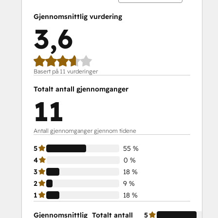
Gjennomsnittlig vurdering
3,6
Basert på 11 vurderinger
Totalt antall gjennomganger
11
Antall gjennomganger gjennom tidene
5
55 %
4
0 %
3
18 %
2
9 %
1
18 %
Gjennomsnittlig
Totalt antall
5