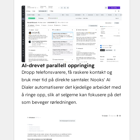
Team som bruker Nooks, rapporterer om 3 
ganger så mange bestillinger, 50 % raskere 
oppstart av representanter og 
konsolidering av mer enn 4 leverandører på 
én plattform.
AI-drevet parallell oppringing
Dropp telefonsvarere, få raskere kontakt og
bruk mer tid på direkte samtaler. Nooks' AI
Dialer automatiserer det kjedelige arbeidet med
å ringe opp, slik at selgerne kan fokusere på det
som beveger rørledningen.