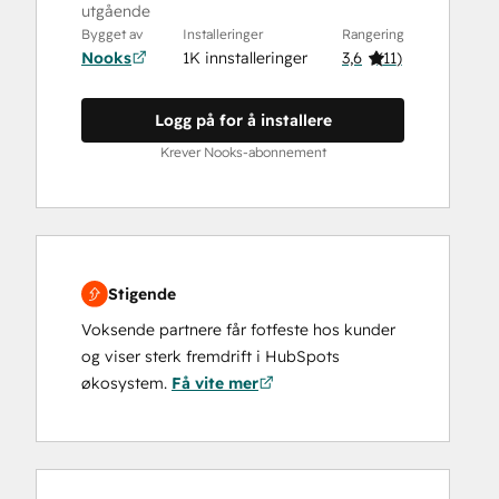
utgående
Bygget av
Installeringer
Rangering
Nooks
1K innstalleringer
3,6
(
11
)
Logg på for å installere
Krever Nooks-abonnement
Stigende
Voksende partnere får fotfeste hos kunder
og viser sterk fremdrift i HubSpots
økosystem.
Få vite mer