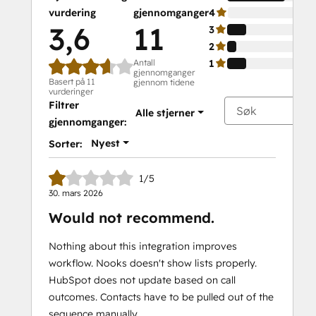
vurdering
gjennomganger
4
3,6
11
3
2
Antall
1
gjennomganger
Basert på 11
gjennom tidene
vurderinger
Filtrer
Alle stjerner
gjennomganger:
Nyest
Sorter:
1/5
30. mars 2026
Would not recommend.
Nothing about this integration improves
workflow. Nooks doesn't show lists properly.
HubSpot does not update based on call
outcomes. Contacts have to be pulled out of the
sequence manually.