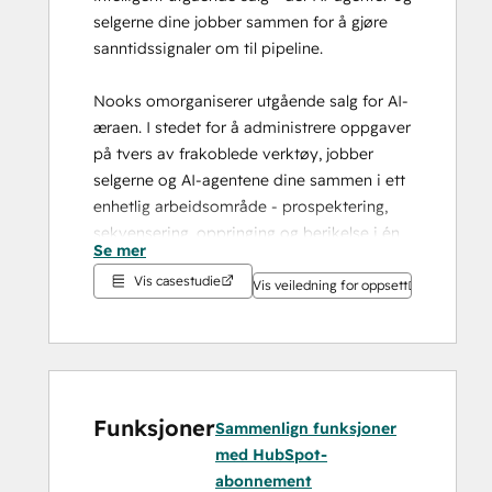
selgerne dine jobber sammen for å gjøre 
sanntidssignaler om til pipeline.
Nooks omorganiserer utgående salg for AI-
æraen. I stedet for å administrere oppgaver 
på tvers av frakoblede verktøy, jobber 
selgerne og AI-agentene dine sammen i ett 
enhetlig arbeidsområde - prospektering, 
sekvensering, oppringing og berikelse i én 
Se mer
og samme arbeidsflyt.
Vis casestudie
Vis veiledning for oppsett
Vår innebygde HubSpot-integrasjon sørger 
for at HubSpot forblir den eneste 
sannhetskilden. Alle aktiviteter, sekvenser 
og samtaledata synkroniseres direkte 
tilbake til CRM-systemet ditt - ingen 
Funksjoner
Sammenlign funksjoner
skyggedatabase, ingen dupliserte poster, 
med HubSpot-
ingen synkroniseringsforsinkelser.
abonnement