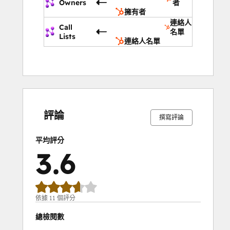
Owners
者
擁有者
連絡人
Call
名單
Lists
連絡人名單
0%
9%
18%
18%
55%
0%
9%
18%
18%
55%
完
完
完
完
完
完
完
完
完
完
成
成
成
成
成
成
成
成
成
成
評論
撰寫評論
平均評分
3.6
依據 11 個評分
總檢閱數