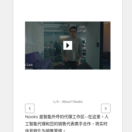
用
方
向
鍵
查
看
其
他
項
目
1/4 - About Nooks
Nooks 是智能外呼的代理工作区--在这里，人
工智能代理和您的销售代表携手合作，将实时
信号转化为销售管道。