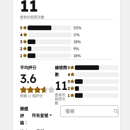
11
歷來的檢閱次數
5
55%
4
0%
3
18%
2
9%
1
18%
平均評分
總檢閱
5
55%
3.6
數
4
0%
11
3
18%
2
9%
歷來的
1
18%
依據 11 個評分
檢閱次
數
篩選
所有星號
評
論：