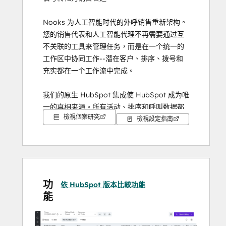
Nooks 为人工智能时代的外呼销售重新架构。
您的销售代表和人工智能代理不再需要通过互
不关联的工具来管理任务，而是在一个统一的
工作区中协同工作--潜在客户、排序、拨号和
充实都在一个工作流中完成。
我们的原生 HubSpot 集成使 HubSpot 成为唯
一的真相来源。所有活动、排序和呼叫数据都
檢視個案研究
会直接同步回您的 CRM - 没有影子数据库、没
檢視設定指南
有重复记录、没有同步延迟。
使用 Nooks 的团队报告说，预订率提高了 3 
倍，代表升级速度提高了 50%，4 个以上的供
应商整合到了一个平台。
功
依 HubSpot 版本比較功能
能