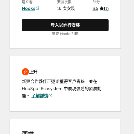
建立者
安裝次數
評分
Nooks
1k 次安裝
3.6
(
11
)
登入以進行安裝
需要 Nooks 訂閱
上升
新興合作夥伴正逐漸獲得客戶青睞，並在
HubSpot Ecosystem 中展現強勁的發展動
能。
了解詳情