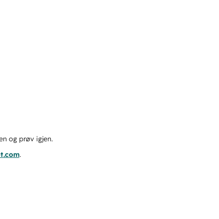
en og prøv igjen.
ot.com
.