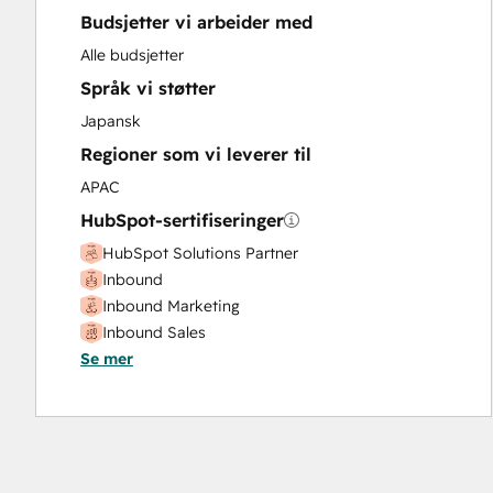
Budsjetter vi arbeider med
Website Migration
Alle budsjetter
Språk vi støtter
Japansk
Regioner som vi leverer til
APAC
HubSpot-sertifiseringer
HubSpot Solutions Partner
Inbound
Inbound Marketing
Inbound Sales
Se mer