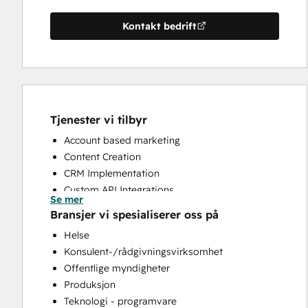
Kontakt bedrift
Tjenester vi tilbyr
Account based marketing
Content Creation
CRM Implementation
Custom API Integrations
Se mer
Email Marketing
Bransjer vi spesialiserer oss på
HubSpot Onboarding
Helse
Knowledge Base Development
Konsulent-/rådgivningsvirksomhet
Paid Advertising
Offentlige myndigheter
Sales and Marketing Alignment
Produksjon
Video Production
Teknologi - programvare
Website Design