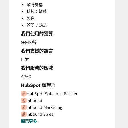
政府機構
Paid Advertising
科技：軟體
Sales and Marketing Alignment
製造
Video Production
顧問 / 諮詢
Website Design
我們使用的預算
Website Migration
任何預算
我們支援的語言
日文
我們服務的區域
APAC
HubSpot 認證
HubSpot Solutions Partner
Inbound
Inbound Marketing
Inbound Sales
顯示更多