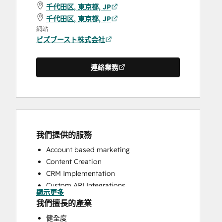
千代田区, 東京都, JP
千代田区, 東京都, JP
網站
ビズブースト株式会社
連絡業務
我們提供的服務
Account based marketing
Content Creation
CRM Implementation
Custom API Integrations
顯示更多
Email Marketing
我們擅長的產業
HubSpot Onboarding
健全度
Knowledge Base Development