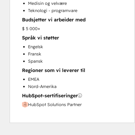
Medisin og velvære
Social Media
Teknologi - programvare
Website Design
Budsjetter vi arbeider med
Website Development
Website Migration
$ 5 000+
Språk vi støtter
Engelsk
Fransk
Spansk
Regioner som vi leverer til
EMEA
Nord-Amerika
HubSpot-sertifiseringer
HubSpot Solutions Partner