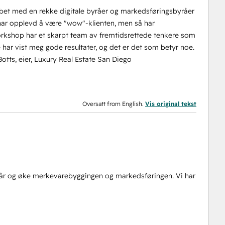
bbet med en rekke digitale byråer og markedsføringsbyråer
 har opplevd å være "wow"-klienten, men så har
Workshop har et skarpt team av fremtidsrettede tenkere som
e har vist meg gode resultater, og det er det som betyr noe.
-Botts, eier, Luxury Real Estate San Diego
Oversatt from English.
Vis original tekst
vår og øke merkevarebyggingen og markedsføringen. Vi har