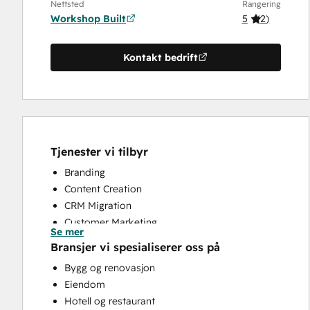
Nettsted
Rangering
Workshop Built
5
(
2
)
Kontakt bedrift
Tjenester vi tilbyr
Branding
Content Creation
CRM Migration
Customer Marketing
Se mer
Email Marketing
Bransjer vi spesialiserer oss på
Full Inbound Marketing Services
Bygg og renovasjon
Sales and Marketing Alignment
Eiendom
Sales Enablement
Hotell og restaurant
Search Engine Optimization