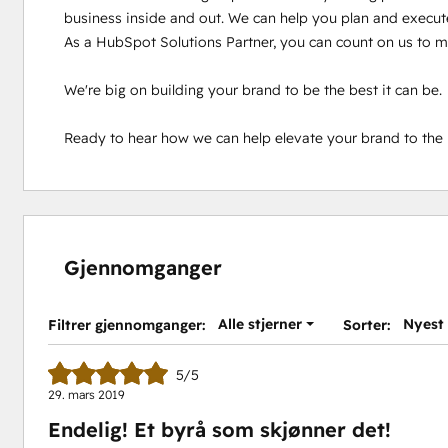
business inside and out. We can help you plan and execute 
As a HubSpot Solutions Partner, you can count on us to ma
We're big on building your brand to be the best it can be. 

Ready to hear how we can help elevate your brand to the ne
Gjennomganger
Alle stjerner
Nyest
Filtrer gjennomganger:
Sorter:
5/5
29. mars 2019
Endelig! Et byrå som skjønner det!