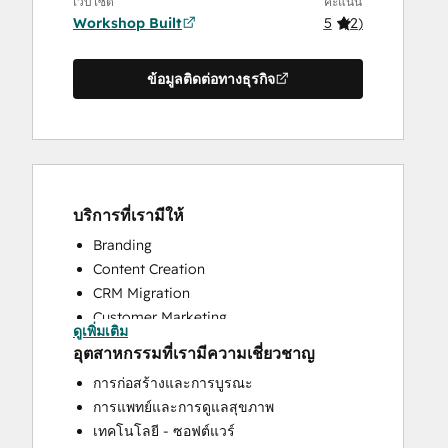
เว็บไซต์
คะแนน
Workshop Built
5
(
2
)
ข้อมูลติดต่อทางธุรกิจ
บริการที่เรามีให้
Branding
Content Creation
CRM Migration
Customer Marketing
ดูเพิ่มเติม
Email Marketing
อุตสาหกรรมที่เรามีความเชี่ยวชาญ
Full Inbound Marketing Services
การก่อสร้างและการบูรณะ
Sales and Marketing Alignment
การแพทย์และการดูแลสุขภาพ
Sales Enablement
เทคโนโลยี - ซอฟต์แวร์
Search Engine Optimization