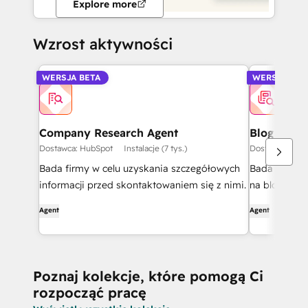
Explore more
Wzrost aktywności
WERSJA BETA
WERSJA BET
Company Research Agent
Blog Rese
Dostawca: HubSpot
Instalacje (7 tys.)
Dostawca: Hub
Bada firmy w celu uzyskania szczegółowych
Bada tematy 
informacji przed skontaktowaniem się z nimi.
na blogu.
Agent
Agent
Poznaj kolekcje, które pomogą Ci
rozpocząć pracę