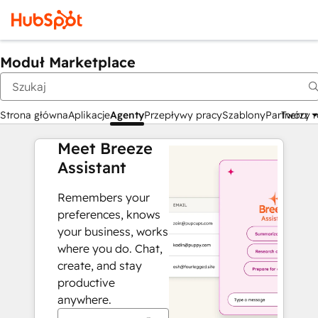
Moduł Marketplace
Strona główna
Aplikacje
Agenty
Przepływy pracy
Szablony
Partnerzy 
Twórz
Meet Breeze
Assistant
Remembers your
preferences, knows
your business, works
where you do. Chat,
create, and stay
productive
anywhere.