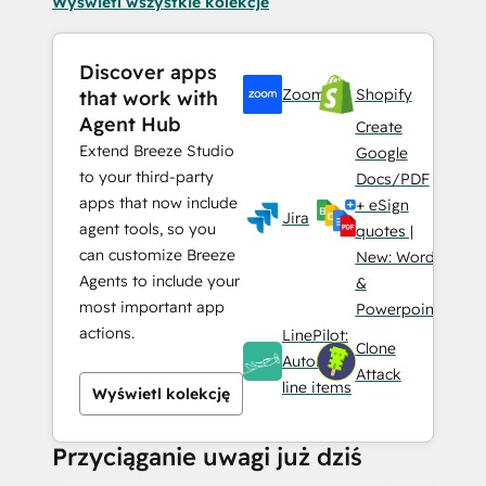
Wyświetl wszystkie kolekcje
Discover apps
Zoom
Shopify
that work with
Agent Hub
Create
Extend Breeze Studio
Google
to your third-party
Docs/PDF
apps that now include
+ eSign
Jira
agent tools, so you
quotes |
can customize Breeze
New: Word
Agents to include your
&
most important app
Powerpoint
actions.
LinePilot:
Clone
Automate
Attack
line items
Wyświetl kolekcję
Przyciąganie uwagi już dziś