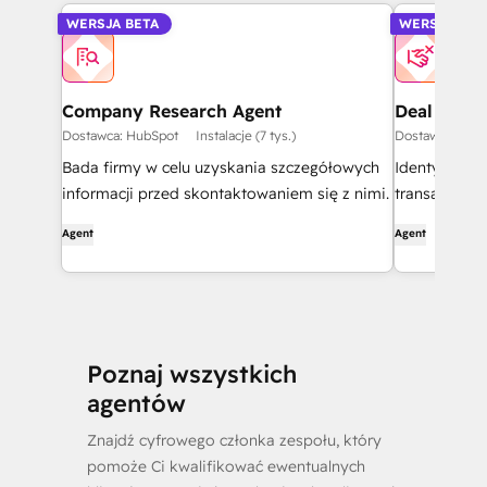
WERSJA BETA
WERSJA BET
Company Research Agent
Deal Loss 
Dostawca: HubSpot
Instalacje (7 tys.)
Dostawca: Hub
Bada firmy w celu uzyskania szczegółowych
Identyfikuje
informacji przed skontaktowaniem się z nimi.
transakcji i
wskaźników 
Agent
Agent
Poznaj wszystkich
agentów
Znajdź cyfrowego członka zespołu, który
pomoże Ci kwalifikować ewentualnych