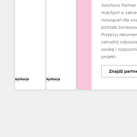
bezpośrednio
Solutions Partner
wiadomość
z HubSpot
HubSpot w zakre
Deals and
rozwiązań dla wsz
Contacts - bez
potrzeb biznesow
konieczności
Przejrzyj rekomen
wysyłania
zatrudnij odpowi
wiadomości
osobę i rozpoczni
e-mail.
projekt.
Znajdź partn
Aplikacja
Aplikacja