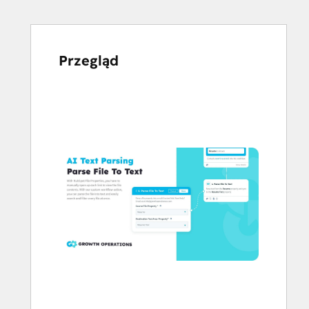
Przegląd
Użyj
klawiszy
strzałek,
aby
przeglądać
inne
elementy