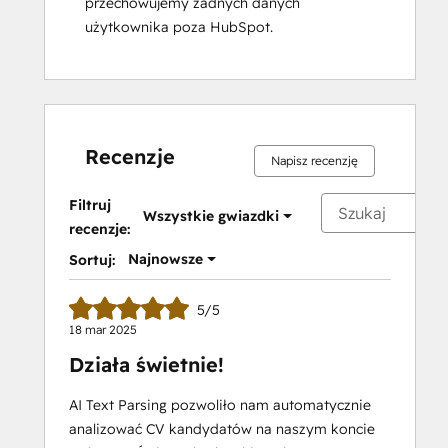
przechowujemy żadnych danych
użytkownika poza HubSpot.
Recenzje
Napisz recenzję
Filtruj
Wszystkie gwiazdki
recenzje:
Najnowsze
Sortuj:
5/5
18 mar 2025
Działa świetnie!
AI Text Parsing pozwoliło nam automatycznie
analizować CV kandydatów na naszym koncie