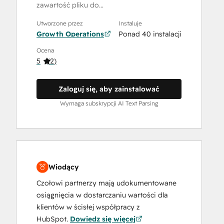
zawartość pliku do…
Utworzone przez
Instaluje
Growth Operations
Ponad 40 instalacji
Ocena
5
(
2
)
Zaloguj się, aby zainstalować
Wymaga subskrypcji AI Text Parsing
Wiodący
Czołowi partnerzy mają udokumentowane
osiągnięcia w dostarczaniu wartości dla
klientów w ścisłej współpracy z
HubSpot.
Dowiedz się więcej