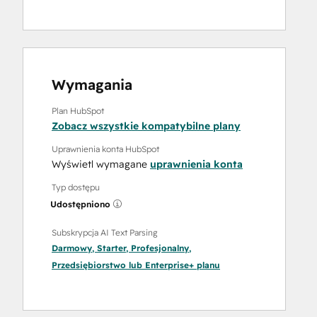
Wymagania
Plan HubSpot
Zobacz wszystkie kompatybilne plany
Uprawnienia konta HubSpot
Wyświetl wymagane
uprawnienia konta
Typ dostępu
Udostępniono
Subskrypcja AI Text Parsing
Darmowy
,
Starter
,
Profesjonalny
,
Przedsiębiorstwo
lub
Enterprise+
planu