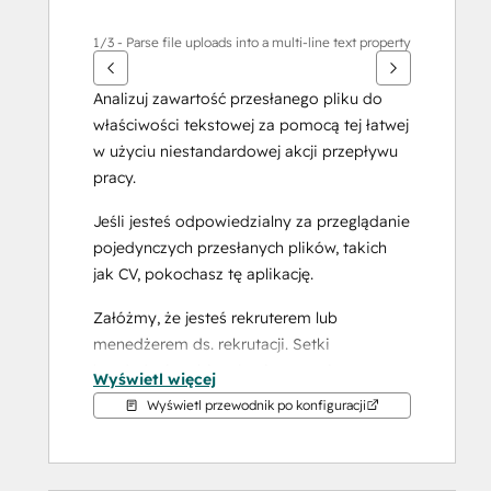
1/3 - Parse file uploads into a multi-line text property
Analizuj zawartość przesłanego pliku do 
właściwości tekstowej za pomocą tej łatwej 
w użyciu niestandardowej akcji przepływu 
pracy.
Jeśli jesteś odpowiedzialny za przeglądanie 
pojedynczych przesłanych plików, takich 
jak CV, pokochasz tę aplikację.
Załóżmy, że jesteś rekruterem lub 
menedżerem ds. rekrutacji. Setki 
kandydatów ubiegało się ostatnio o pracę 
Wyświetl więcej
za pomocą formularza HubSpot. Zamiast 
Wyświetl przewodnik po konfiguracji
indywidualnie otwierać i przeglądać każdy 
plik, ta aplikacja pozwoli ci wyszukiwać 
określone słowa kluczowe we wszystkich 