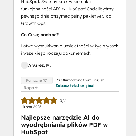
HubSpot. Świetny krok w kierunku
funkcjonalności ATS w HubSpot! Chcielibyśmy
pewnego dnia otrzymać pełny pakiet ATS od
Growth Ops!
Co Ci się podoba?
Łatwe wyszukiwanie umiejętności w życiorysach
i wszelkiego rodzaju dokumentach.
Alvarez, M.
Przetłumaczono from English.
Pomocne (0)
Zobacz tekst original
Raport
5/5
18 mar 2025
Najlepsze narzędzie AI do
wyodrębniania plików PDF w
HubSpot