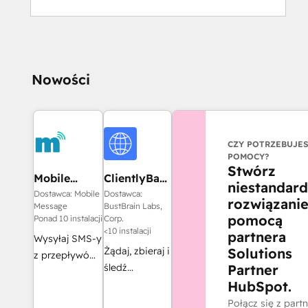
Nowości
CZY POTRZEBUJE
POMOCY?
Stwórz
Mobile
ClientlyBase
niestandar
Message
- Document
Dostawca: Mobile
Dostawca:
rozwiązanie
SMS
Collection &
Message
BustBrain Labs,
pomocą
File
Ponad 10 instalacji
Corp.
<10 instalacji
Requests
partnera
Wysyłaj SMS-y
Żądaj, zbieraj i
Solutions
z przepływów
śledź
Partner
pracy
dokumenty
HubSpot.
HubSpot - już
klienta
Połącz się z part
od 1,6 centa za