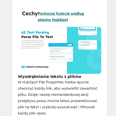
życiorysach.
Cechy
Być może zatrudniasz programistę, który 
Porównaj funkcje według
musi znać język Python, lub 
planów HubSpot
marketingowca, który w przeszłości 
korzystał z HubSpot. Jak za dotknięciem 
czarodziejskiej różdżki, będziesz mógł 
przeszukać nowe pole tekstowe i zwrócić 
wszystkie CV zawierające te słowa 
kluczowe.
A co najlepsze? Wszystko można łatwo 
uruchomić w ciągu kilku minut.
Wyodrębnianie tekstu z plików
W HubSpot File Properties trzeba ręcznie
Obecnie obsługiwane typy plików 
otworzyć każdy link, aby wyświetlić zawartość
obejmują:
pliku. Dzięki naszej niestandardowej akcji
PDF
przepływu pracy można łatwo przeanalizować
JPG
plik na tekst i szybciej wyszukiwać i filtrować
JPEG
każdy plik naraz.