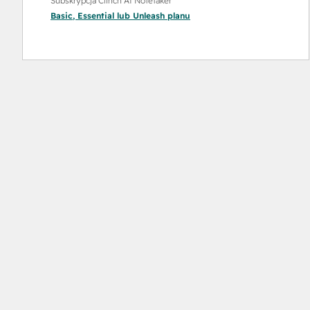
Subskrypcja Clinch AI Notetaker
Basic
,
Essential
lub
Unleash
planu