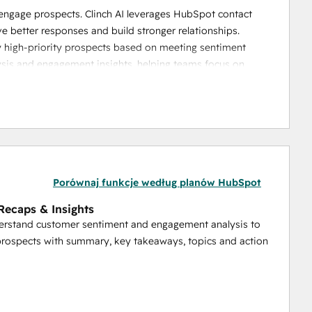
 engage prospects. Clinch AI leverages HubSpot contact 
ve better responses and build stronger relationships.
y high-priority prospects based on meeting sentiment 
sis and engagement insights, helping teams focus on 
orms for meeting recaps, CRM updates, and follow-ups 
ates with HubSpot and Zoom, streamlining workflows and 
ansform meetings into actionable insights, close deals 
e saving time and staying organized.
Porównaj funkcje według planów HubSpot
Recaps & Insights
derstand customer sentiment and engagement analysis to
 prospects with summary, key takeaways, topics and action