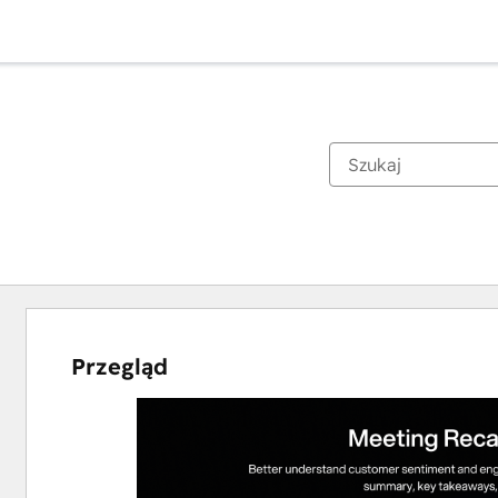
Przegląd
Użyj
klawiszy
strzałek,
aby