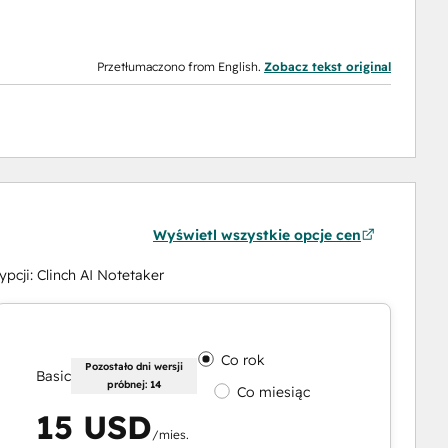
Przetłumaczono from English.
Zobacz tekst original
Wyświetl wszystkie opcje cen
cji: Clinch AI Notetaker
Co rok
Pozostało dni wersji
Basic
próbnej: 14
Co miesiąc
15 USD
/mies.