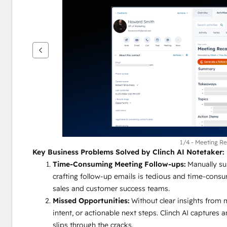
przeglądać
inne
elementy
1/4 - Meeting Re
Key Business Problems Solved by Clinch AI Notetaker:
Time-Consuming Meeting Follow-ups:
 Manually su
crafting follow-up emails is tedious and time-consum
sales and customer success teams.
Missed Opportunities:
 Without clear insights from 
intent, or actionable next steps. Clinch AI captures an
slips through the cracks.