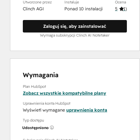
Utworzone przez
Instaluje
Ocena
Clinch AGI
Ponad 10 instalacji
5
(
1
)
Zaloguj się, aby zainstalować
Wymaga subskrypcji Clinch AI Notetaker
Wymagania
Plan HubSpot
Zobacz wszystkie kompatybilne plany
Uprawnienia konta HubSpot
Wyświetl wymagane
uprawnienia konta
Typ dostępu
Udostępniono