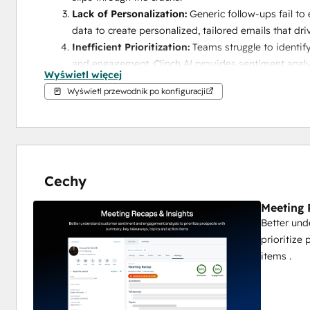
Lack of Personalization:
 Generic follow-ups fail to
data to create personalized, tailored emails that dri
Inefficient Prioritization:
 Teams struggle to identif
and engagement. Clinch AI provides sentiment analy
Wyświetl więcej
the most promising leads.
Wyświetl przewodnik po konfiguracji
Disconnected Workflows:
 Switching between platf
creates inefficiencies. Clinch AI seamlessly integr
keeping everything in sync.
By connecting Clinch AI Notetaker to HubSpot, users can tr
faster, and build stronger customer relationships—all whil
Cechy
Meeting 
Better un
prioritize
items .