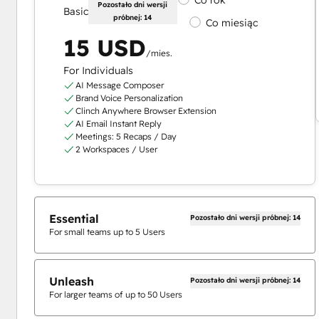
Pozostało dni wersji
Basic
próbnej: 14
Co miesiąc
15 USD
/mies.
For Individuals
AI Message Composer
Brand Voice Personalization
Clinch Anywhere Browser Extension
AI Email Instant Reply
Meetings: 5 Recaps / Day
2 Workspaces / User
Essential
Pozostało dni wersji próbnej: 14
For small teams up to 5 Users
Unleash
Pozostało dni wersji próbnej: 14
For larger teams of up to 50 Users