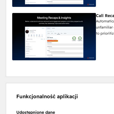
Call Rec
Automatica
unfamiliar
to prioriti
Funkcjonalność aplikacji
Udostępnione dane